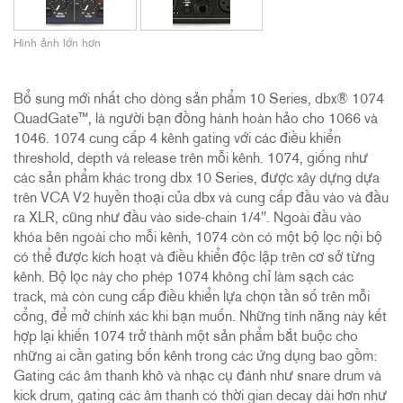
Hình ảnh lớn hơn
Bổ sung mới nhất cho dòng sản phẩm 10 Series, dbx® 1074
QuadGate™, là người bạn đồng hành hoàn hảo cho 1066 và
1046. 1074 cung cấp 4 kênh gating với các điều khiển
threshold, depth và release trên mỗi kênh. 1074, giống như
các sản phẩm khác trong dbx 10 Series, được xây dựng dựa
trên VCA V2 huyền thoại của dbx và cung cấp đầu vào và đầu
ra XLR, cũng như đầu vào side-chain 1/4". Ngoài đầu vào
khóa bên ngoài cho mỗi kênh, 1074 còn có một bộ lọc nội bộ
có thể được kích hoạt và điều khiển độc lập trên cơ sở từng
kênh. Bộ lọc này cho phép 1074 không chỉ làm sạch các
track, mà còn cung cấp điều khiển lựa chọn tần số trên mỗi
cổng, để mở chính xác khi bạn muốn. Những tính năng này kết
hợp lại khiến 1074 trở thành một sản phẩm bắt buộc cho
những ai cần gating bốn kênh trong các ứng dụng bao gồm:
Gating các âm thanh khô và nhạc cụ đánh như snare drum và
kick drum, gating các âm thanh có thời gian decay dài hơn như