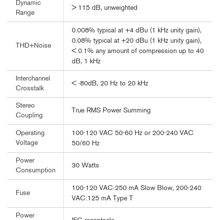
Dynamic
> 115 dB, unweighted
Range
0.008% typical at +4 dBu (1 kHz unity gain),
0.08% typical at +20 dBu (1 kHz unity gain),
THD+Noise
< 0.1% any amount of compression up to 40
dB, 1 kHz
Interchannel
< -80dB, 20 Hz to 20 kHz
Crosstalk
Stereo
True RMS Power Summing
Coupling
100-120 VAC 50-60 Hz or 200-240 VAC
Operating
Voltage
50/60 Hz
Power
30 Watts
Consumption
100-120 VAC:250 mA Slow Blow, 200-240
Fuse
VAC:125 mA Type T
Power