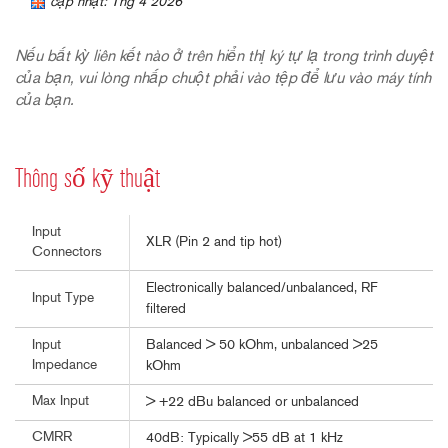
cập nhật: Thg 4 2026
Nếu bất kỳ liên kết nào ở trên hiển thị ký tự lạ trong trình duyệt
của bạn, vui lòng nhấp chuột phải vào tệp để lưu vào máy tính
của bạn.
Thông số kỹ thuật
Input
XLR (Pin 2 and tip hot)
Connectors
Electronically balanced/unbalanced, RF
Input Type
filtered
Balanced > 50 kOhm, unbalanced >25
Input
Impedance
kOhm
Max Input
> +22 dBu balanced or unbalanced
CMRR
40dB: Typically >55 dB at 1 kHz