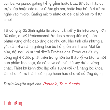
cymbal và piano, gating tiếng gầm hoặc buzz từ các nhạc cụ
trực tiếp hoặc các track được ghi âm, hoặc loại bỏ rò rỉ từ tai
nghe vào micrô. Gating micrô nhạc cụ để loại bỏ sự rò rỉ từ
ampli.
Từ công ty đã định nghĩa lại tiêu chuẩn xử lý tín hiệu trong hơn
30 năm, dbx® Professional Products mang đến một sản
phẩm vững chắc đáp ứng các nhu cầu khó tính của những ai
yêu cầu khả năng gating loại bỏ tiếng ồn chính xác. Một lần
nữa, đội ngũ kỹ sư tại dbx® Professional Products đã lấy
công nghệ được phát triển trong hơn ba thập kỷ và tạo ra một
sản phẩm linh hoạt, đa năng và có thiết kế xây dựng vững
chắc. Thiết kế kênh độc lập của 1074 với khả năng lọc khóa
làm cho nó trở thành công cụ hoàn hảo cho vô số ứng dụng.
Được khuyến nghị cho:
Portable
,
Tour
,
Studio
.
Tính năng