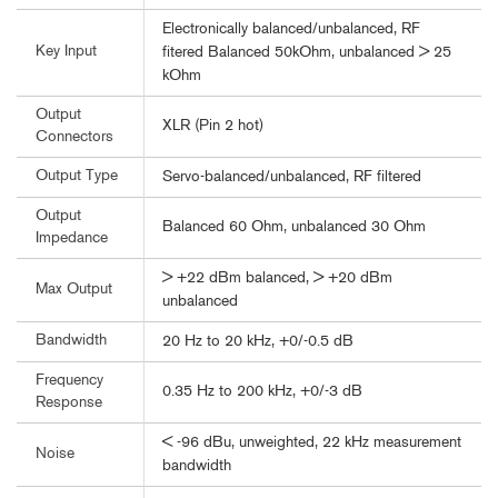
Electronically balanced/unbalanced, RF
Key Input
fitered Balanced 50kOhm, unbalanced > 25
kOhm
Output
XLR (Pin 2 hot)
Connectors
Output Type
Servo-balanced/unbalanced, RF filtered
Output
Balanced 60 Ohm, unbalanced 30 Ohm
Impedance
> +22 dBm balanced, > +20 dBm
Max Output
unbalanced
Bandwidth
20 Hz to 20 kHz, +0/-0.5 dB
Frequency
0.35 Hz to 200 kHz, +0/-3 dB
Response
< -96 dBu, unweighted, 22 kHz measurement
Noise
bandwidth