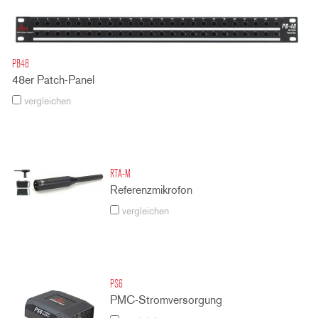
PB48
48er Patch-Panel
vergleichen
RTA-M
Referenzmikrofon
vergleichen
PS6
PMC-Stromversorgung