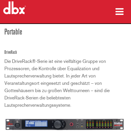
Produkte
Portable
Fallstudien
DriveRack
Wo zu kaufen
Die DriveRack®-Serie ist eine vielfältige Gruppe von
Prozessoren, die Kontrolle über Equalization und
Schulungen
Lautsprecherverwaltung bietet. In jeder Art von
Veranstaltungsort eingesetzt und geschätzt – von
Support
Gotteshäusern bis zu großen Welttourneen – sind die
DriveRack-Serien die beliebtesten
Lautsprecherverwaltungssysteme.
Sprache/Region