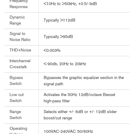
Frequency
<10Hz to >50kHz, +0.5/-3dB
Response
Dynamic
Typically >112dB
Range
Signal to
Typically >95dB
Noise Ratio
THD+Noise
<0.003%
Interchannel
<-90db, 20Hz to 20kHz
Crosstalk
Bypasses the graphic equalizer section in the
Bypass
Switch
signal path
Activates the 50Hz 12dB/octave Bessel
Low cut
Switch
high-pass filter
Selects either +/- 6dB or +/- 12dB slider
Range
Switch
boost/cut range
Operating
100VAC-240VAC 50/60Hz