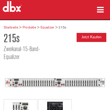
Produkte
Startseite
>
Produkte
>
Equalizer
>
215s
215s
Fallstudien
Jetzt Kaufen
Wo zu kaufen
Zweikanal-15-Band-
Equalizer
Schulungen
Support
Sprache/Region