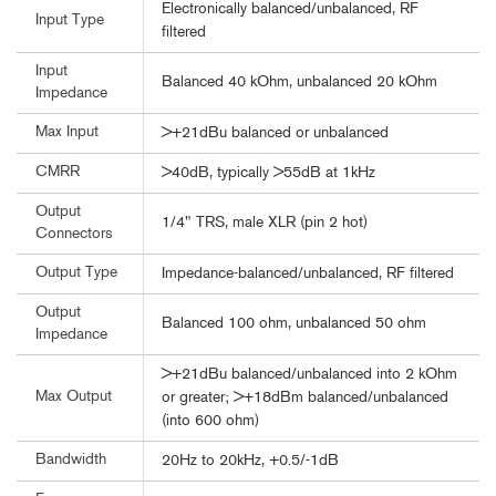
Electronically balanced/unbalanced, RF
Input Type
filtered
Input
Balanced 40 kOhm, unbalanced 20 kOhm
Impedance
Max Input
>+21dBu balanced or unbalanced
CMRR
>40dB, typically >55dB at 1kHz
Output
1/4" TRS, male XLR (pin 2 hot)
Connectors
Output Type
Impedance-balanced/unbalanced, RF filtered
Output
Balanced 100 ohm, unbalanced 50 ohm
Impedance
>+21dBu balanced/unbalanced into 2 kOhm
Max Output
or greater; >+18dBm balanced/unbalanced
(into 600 ohm)
Bandwidth
20Hz to 20kHz, +0.5/-1dB