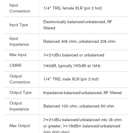
Input
1/4" TRS, female XLR (pin 2 hot)
Connectors
Electronically balanced/unbalanced, RF
Input Type
filtered
Input
Balanced 40k ohm, unbalanced 20k ohm
Impedance
Max Input
>+21dBu balanced or unbalanced
CMRR
>40dB, typically >55dB at 1kHz
Output
1/4" TRS, male XLR (pin 2 hot)
Connectors
Output Type
Impedance-balanced/unbalanced, RF filtered
Output
Balanced 100 ohm, unbalanced 50 ohm
Impedance
>+21dBu balanced/unbalanced into 2k ohm
Max Output
or greater; >+18dBm balanced/unbalanced
(into 600 ohm)