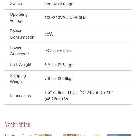
Switch
boost/cut range
Operating
100-240VAC 50/60Hz
Voltage
Power
15W
Consumption
Power
IEC receptacle
Connector
Unit Weight
6.2 lbs.(2.81 kg)
Shipping
7.9 lbs.(3.58kg)
Weight
3.5" (8.9cm) H x 6"(15.24cm) D x 19"
Dimensions
(48.26cm) W
Nachrichten