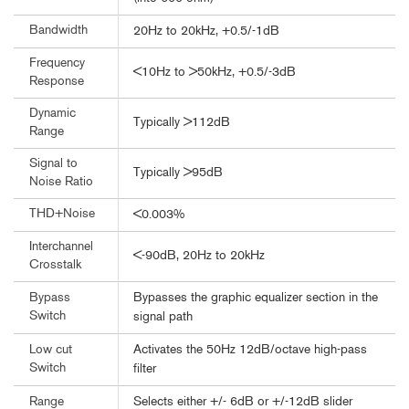
Bandwidth
20Hz to 20kHz, +0.5/-1dB
Frequency
<10Hz to >50kHz, +0.5/-3dB
Response
Dynamic
Typically >112dB
Range
Signal to
Typically >95dB
Noise Ratio
THD+Noise
<0.003%
Interchannel
<-90dB, 20Hz to 20kHz
Crosstalk
Bypasses the graphic equalizer section in the
Bypass
Switch
signal path
Activates the 50Hz 12dB/octave high-pass
Low cut
Switch
filter
Selects either +/- 6dB or +/-12dB slider
Range