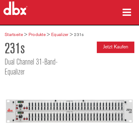
Produkte
Startseite
>
Produkte
>
Equalizer
>
231s
231s
Fallstudien
Jetzt Kaufen
Wo zu kaufen
Dual Channel 31-Band-
Equalizer
Schulungen
Support
Sprache/Region