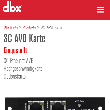
Produkte
Startseite
>
Produkte
>
SC AVB Karte
SC AVB Karte
Fallstudien
Wo zu kaufen
Eingestellt
Schulungen
SC Ethernet AVB
Hochgeschwindigkeits-
Support
Optionskarte
Sprache/Region