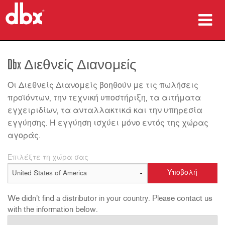
προϊόντα
Dbx Διεθνείς Διανομείς
Μελέτες περίπτωσης
Οι Διεθνείς Διανομείς βοηθούν με τις πωλήσεις
πού να αγοράσετε
προϊόντων, την τεχνική υποστήριξη, τα αιτήματα
εγχειριδίων, τα ανταλλακτικά και την υπηρεσία
εκπαίδευση
εγγύησης. Η εγγύηση ισχύει μόνο εντός της χώρας
αγοράς.
υποστήριξη
Επιλέξτε τη χώρα σας
Γλώσσα/Περιοχή
We didn't find a distributor in your country. Please contact us
with the information below.