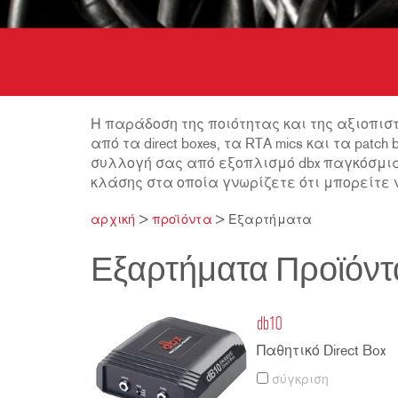
2231
RTA-M
iEQ15
PS6
iEQ31
Di1
530
DJDI
CT-2
Η παράδοση της ποιότητας και της αξιοπιστ
CT-3
από τα direct boxes, τα RTA mics και τα pat
συλλογή σας από εξοπλισμό dbx παγκόσμι
DI4
κλάσης στα οποία γνωρίζετε ότι μπορείτε 
αρχική
>
προϊόντα
>
Εξαρτήματα
Εξαρτήματα Προϊόντ
db10
Παθητικό Direct Box
σύγκριση