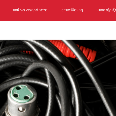
πού να αγοράσετε
εκπαίδευση
υποστήριξ
Επικοινων
Κέντρο βο
λογισμικό
Λήψεις
Εγγύηση
εγγραφή π
Υπηρεσία