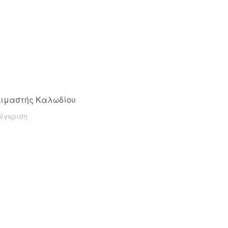
2
κιμαστής Καλωδίου
ύγκριση