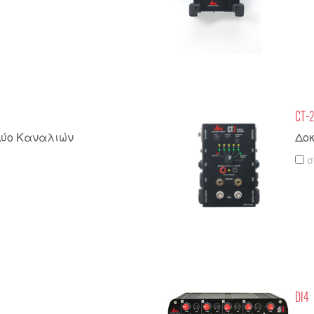
CT-
 Δύο Καναλιών
Δο
σ
DI4