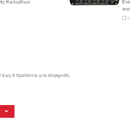
τής Καλωδίων
Ενε
αν
σ
έως 6 προϊόντα για σύγκριση