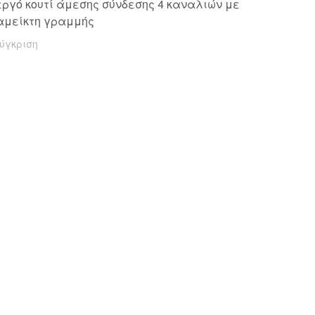
ργό κουτί άμεσης σύνδεσης 4 καναλιών με
αμείκτη γραμμής
ύγκριση