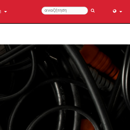
η
ήστε μαζί μας
English (
ήθειας 24/7
عربي
Dansk
Deutsch
Ελληνι
ροϊόντος
Español
Français
עברית
हिन्दी
Bahasa I
Italiano
日本語