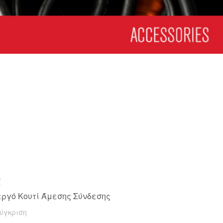
ខ្មែរ
한국어
Nederlan
Polski
Portuguê
Português
Svenska
ภาษาไทย
Türkçe
Tiếng Việ
中文
2
εργό Κουτί Άμεσης Σύνδεσης
ύγκριση