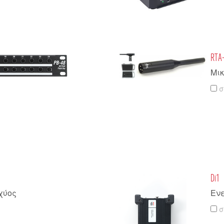
RTA
Μι
σ
Di1
χύος
Εν
σ