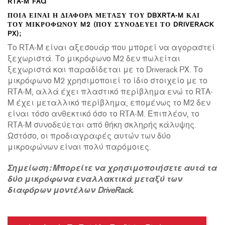
RTA-M FAQ
ΠΟΙΑ ΕΊΝΑΙ Η ΔΙΑΦΟΡΆ ΜΕΤΑΞΎ ΤΟΥ DBXRTA-M ΚΑΙ
ΤΟΥ ΜΙΚΡΟΦΏΝΟΥ M2 (ΠΟΥ ΣΥΝΟΔΕΎΕΙ ΤΟ DRIVERACK
PX);
Το RTA-M είναι αξεσουάρ που μπορεί να αγοραστεί
ξεχωριστά. Το μικρόφωνο M2 δεν πωλείται
ξεχωριστά και παραδίδεται με το Driverack PX. Το
μικρόφωνο M2 χρησιμοποιεί το ίδιο στοιχείο με το
RTA-M, αλλά έχει πλαστικό περίβλημα ενώ το RTA-
M έχει μεταλλικό περίβλημα, επομένως το M2 δεν
είναι τόσο ανθεκτικό όσο το RTA-M. Επιπλέον, το
RTA-M συνοδεύεται από θήκη σκληρής κάλυψης.
Ωστόσο, οι προδιαγραφές αυτών των δύο
μικροφώνων είναι πολύ παρόμοιες.
Σημείωση: Μπορείτε να χρησιμοποιήσετε αυτά τα
δύο μικρόφωνα εναλλακτικά μεταξύ των
διαφόρων μοντέλων DriveRack.