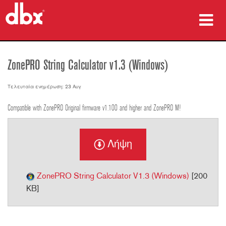
προϊόντα
ZonePRO String Calculator v1.3 (Windows)
Μελέτες περίπτωσης
Τελευταία ενημέρωση: 23 Αυγ
πού να αγοράσετε
Compatible with ZonePRO Original firmware v1.100 and higher and ZonePRO M!
εκπαίδευση
Λήψη
υποστήριξη
ZonePRO String Calculator V1.3 (Windows)
[200
KB]
Γλώσσα/Περιοχή