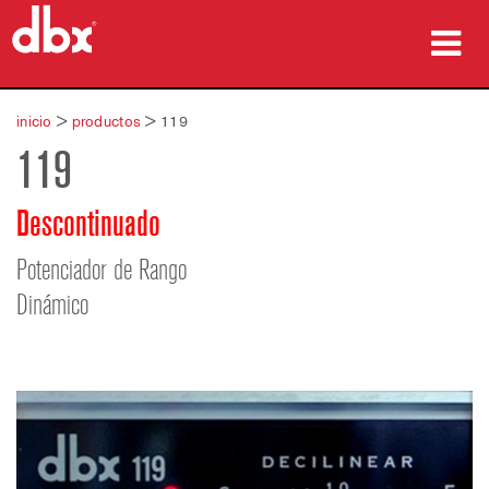
productos
inicio
>
productos
>
119
119
Casos de estudio
dónde comprar
Descontinuado
capacitación
Potenciador de Rango
Dinámico
soporte
Idioma/Región