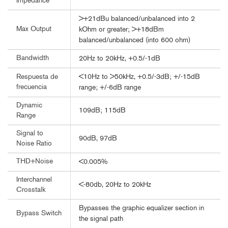
Impedance
>+21dBu balanced/unbalanced into 2
Max Output
kOhm or greater; >+18dBm
balanced/unbalanced (into 600 ohm)
Bandwidth
20Hz to 20kHz, +0.5/-1dB
<10Hz to >50kHz, +0.5/-3dB; +/-15dB
Respuesta de
frecuencia
range; +/-6dB range
Dynamic
109dB; 115dB
Range
Signal to
90dB, 97dB
Noise Ratio
THD+Noise
<0.005%
Interchannel
<-80db, 20Hz to 20kHz
Crosstalk
Bypasses the graphic equalizer section in
Bypass Switch
the signal path