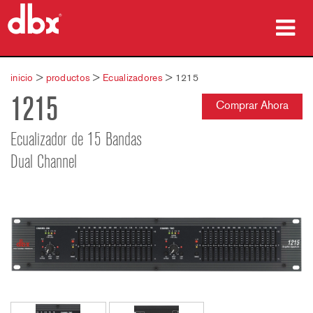
productos
inicio
>
productos
>
Ecualizadores
>
1215
1215
Casos de estudio
Comprar Ahora
dónde comprar
Ecualizador de 15 Bandas
Dual Channel
capacitación
soporte
Idioma/Región