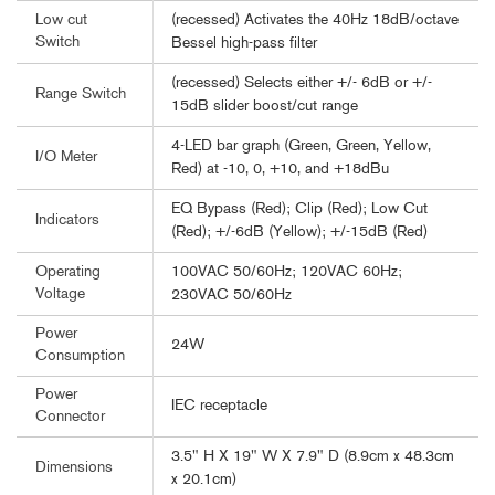
(recessed) Activates the 40Hz 18dB/octave
Low cut
Switch
Bessel high-pass filter
(recessed) Selects either +/- 6dB or +/-
Range Switch
15dB slider boost/cut range
4-LED bar graph (Green, Green, Yellow,
I/O Meter
Red) at -10, 0, +10, and +18dBu
EQ Bypass (Red); Clip (Red); Low Cut
Indicators
(Red); +/-6dB (Yellow); +/-15dB (Red)
100VAC 50/60Hz; 120VAC 60Hz;
Operating
Voltage
230VAC 50/60Hz
Power
24W
Consumption
Power
IEC receptacle
Connector
3.5" H X 19" W X 7.9" D (8.9cm x 48.3cm
Dimensions
x 20.1cm)