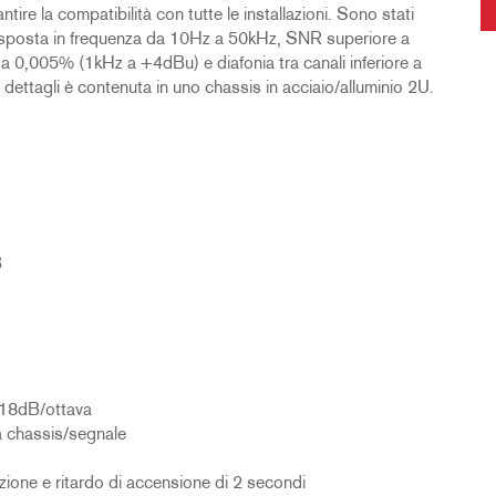
ire la compatibilità con tutte le installazioni. Sono stati
a risposta in frequenza da 10Hz a 50kHz, SNR superiore a
 0,005% (1kHz a +4dBu) e diafonia tra canali inferiore a
ettagli è contenuta in uno chassis in acciaio/alluminio 2U.
B
 18dB/ottava
a chassis/segnale
zione e ritardo di accensione di 2 secondi