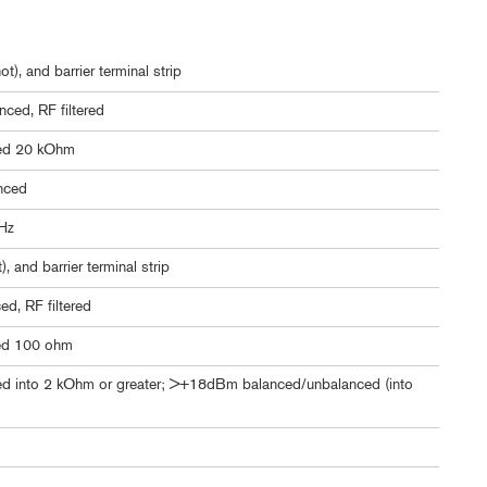
), and barrier terminal strip
nced, RF filtered
ed 20 kOhm
nced
kHz
 and barrier terminal strip
d, RF filtered
ed 100 ohm
 into 2 kOhm or greater; >+18dBm balanced/unbalanced (into