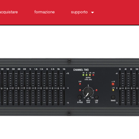
acquistare
formazione
supporto
Contattaci
Centro di assistenza 24/7
software
Download
Garanzia
registrazione del prodotto
Assistenza