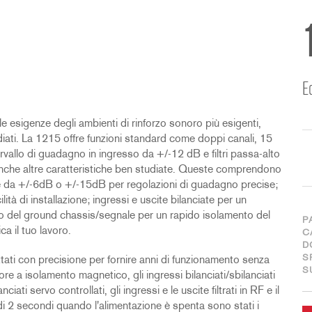
E
e esigenze degli ambienti di rinforzo sonoro più esigenti,
diati. La 1215 offre funzioni standard come doppi canali, 15
rvallo di guadagno in ingresso da +/-12 dB e filtri passa-alto
nche altre caratteristiche ben studiate. Queste comprendono
le da +/-6dB o +/-15dB per regolazioni di guadagno precise;
ità di installazione; ingressi e uscite bilanciate per un
to del ground chassis/segnale per un rapido isolamento del
P
ca il tuo lavoro.
C
D
S
ttati con precisione per fornire anni di funzionamento senza
S
re a isolamento magnetico, gli ingressi bilanciati/sbilanciati
ciati servo controllati, gli ingressi e le uscite filtrati in RF e il
i 2 secondi quando l'alimentazione è spenta sono stati i