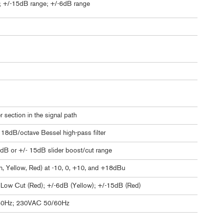
 +/-15dB range; +/-6dB range
 section in the signal path
 18dB/octave Bessel high-pass filter
 6dB or +/- 15dB slider boost/cut range
n, Yellow, Red) at -10, 0, +10, and +18dBu
 Low Cut (Red); +/-6dB (Yellow); +/-15dB (Red)
0Hz; 230VAC 50/60Hz