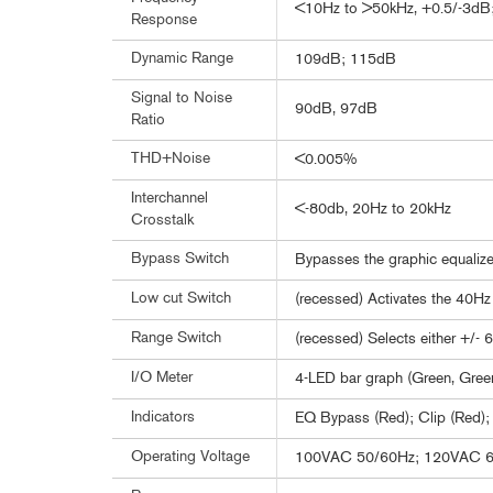
<10Hz to >50kHz, +0.5/-3dB;
Response
Dynamic Range
109dB; 115dB
Signal to Noise
90dB, 97dB
Ratio
THD+Noise
<0.005%
Interchannel
<-80db, 20Hz to 20kHz
Crosstalk
Bypass Switch
Bypasses the graphic equalizer
Low cut Switch
(recessed) Activates the 40Hz
Range Switch
(recessed) Selects either +/-
I/O Meter
4-LED bar graph (Green, Gree
Indicators
EQ Bypass (Red); Clip (Red);
Operating Voltage
100VAC 50/60Hz; 120VAC 6