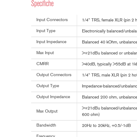
Specifiche
Input Connectors
1/4" TRS, female XLR (pin 2 hot
Input Type
Electronically balanced/unbala
Input Impedance
Balanced 40 kOhm, unbalanc
Max Input
>+21dBu balanced or unbala
CMRR
>40dB, typically >55dB at 1
Output Connectors
1/4" TRS, male XLR (pin 2 hot),
Output Type
Impedance-balanced/unbalance
Output Impedance
Balanced 200 ohm, unbalanc
>+21dBu balanced/unbalanced
Max Output
600 ohm)
Bandwidth
20Hz to 20kHz, +0.5/-1dB
Frequency