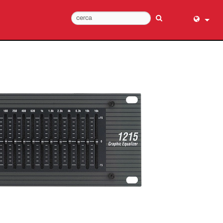
English (
عربي
Dansk
Deutsch
Ελληνι
Español
Français
עברית
हिन्दी
Bahasa I
Italiano
日本語