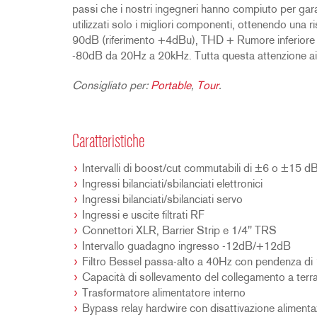
passi che i nostri ingegneri hanno compiuto per garant
utilizzati solo i migliori componenti, ottenendo un
90dB (riferimento +4dBu), THD + Rumore inferiore a
-80dB da 20Hz a 20kHz. Tutta questa attenzione ai d
Consigliato per:
Portable
,
Tour
.
Caratteristiche
Intervalli di boost/cut commutabili di ±6 o ±15 d
Ingressi bilanciati/sbilanciati elettronici
Ingressi bilanciati/sbilanciati servo
Ingressi e uscite filtrati RF
Connettori XLR, Barrier Strip e 1/4" TRS
Intervallo guadagno ingresso -12dB/+12dB
Filtro Bessel passa-alto a 40Hz con pendenza di
Capacità di sollevamento del collegamento a terr
Trasformatore alimentatore interno
Bypass relay hardwire con disattivazione alimenta