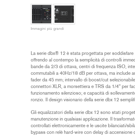
2231
RTA-M
iEQ15
PS6
iEQ31
Di1
Immagini più grandi
530
DJDI
CT-2
CT-3
La serie dbx® 12 è stata progettata per soddisfare l
DI4
offrendo al contempo la semplicità di controlli imme
bande da 2/3 di ottava, centri di frequenza ISO, inte
commutabili a 40Hz/18 dB per ottava, ma include a
fader da 45 mm; intervallo di boost/cut selezionabi
connettori XLR, a morsettiera e TRS da 1/4'' per facil
funzionamento silenzioso; e capacità di sollevamen
ronzio. Il design visionario della serie dbx 12 semplifi
Gli equalizzatori della serie dbx 12 sono stati proge
manutenzione in qualsiasi applicazione. Il trasformato
controllati elettronicamente e le uscite bilanciati/sbilan
bypass con relè hard-wire con delay di accensione d