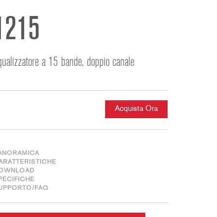
ខ្មែរ
한국어
1215
Nederlan
Polski
qualizzatore a 15 bande, doppio canale
Portuguê
Português
Svenska
ภาษาไทย
Acquista Ora
Türkçe
Tiếng Việ
中文
ANORAMICA
ARATTERISTICHE
OWNLOAD
PECIFICHE
UPPORTO/FAQ