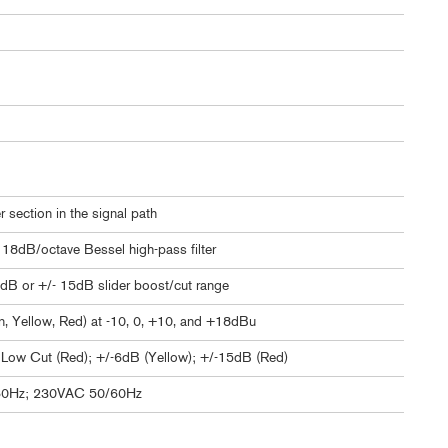
 section in the signal path
 18dB/octave Bessel high-pass filter
 6dB or +/- 15dB slider boost/cut range
n, Yellow, Red) at -10, 0, +10, and +18dBu
 Low Cut (Red); +/-6dB (Yellow); +/-15dB (Red)
0Hz; 230VAC 50/60Hz