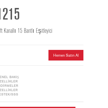
ខ្មែរ
한국어
1215
Nederlan
Polski
ft Kanallı 15 Bantlı Eşitleyici
Portuguê
Português
Svenska
ภาษาไทย
Hemen Satın Al
Türkçe
Tiếng Việ
中文
ENEL BAKIŞ
ZELLIKLER
NDIRMELER
ZELLIKLER
ESTEK/SSS