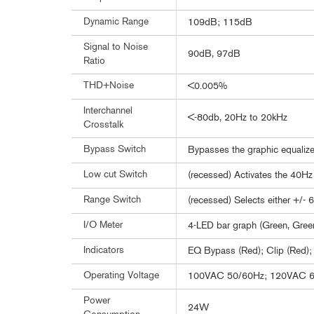
Dynamic Range
109dB; 115dB
Signal to Noise
90dB, 97dB
Ratio
THD+Noise
<0.005%
Interchannel
<-80db, 20Hz to 20kHz
Crosstalk
Bypass Switch
Bypasses the graphic equalizer
Low cut Switch
(recessed) Activates the 40Hz
Range Switch
(recessed) Selects either +/-
I/O Meter
4-LED bar graph (Green, Gree
Indicators
EQ Bypass (Red); Clip (Red);
Operating Voltage
100VAC 50/60Hz; 120VAC 6
Power
24W