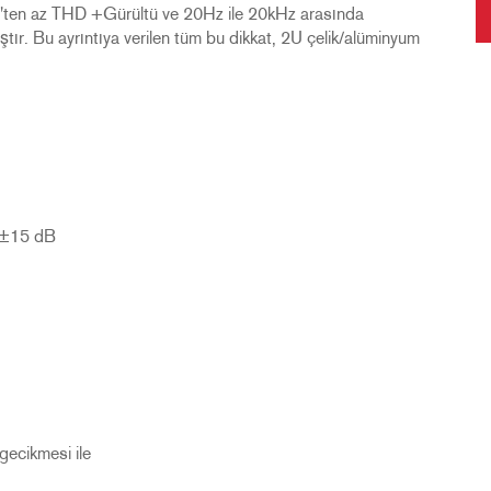
ten az THD +Gürültü ve 20Hz ile 20kHz arasında
ır. Bu ayrıntıya verilen tüm bu dikkat, 2U çelik/alüminyum
a ±15 dB
gecikmesi ile