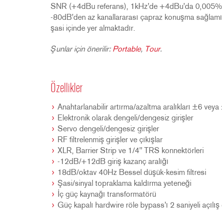
SNR (+4dBu referans), 1kHz'de +4dBu'da 0,005%'
-80dB'den az kanallararası çapraz konuşma sağlamışt
şasi içinde yer almaktadır.
Şunlar için önerilir:
Portable
,
Tour
.
Özellikler
Anahtarlanabilir artırma/azaltma aralıkları ±6 vey
Elektronik olarak dengeli/dengesiz girişler
Servo dengeli/dengesiz girişler
RF filtrelenmiş girişler ve çıkışlar
XLR, Barrier Strip ve 1/4" TRS konnektörleri
-12dB/+12dB giriş kazanç aralığı
18dB/oktav 40Hz Bessel düşük-kesim filtresi
Şasi/sinyal topraklama kaldırma yeteneği
İç güç kaynağı transformatörü
Güç kapalı hardwire röle bypass'ı 2 saniyeli açılış 