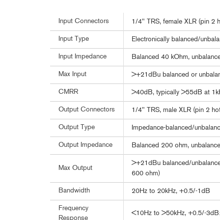
Input Connectors
1/4" TRS, female XLR (pin 2 hot
Input Type
Electronically balanced/unbala
Input Impedance
Balanced 40 kOhm, unbalanc
Max Input
>+21dBu balanced or unbala
CMRR
>40dB, typically >55dB at 1
Output Connectors
1/4" TRS, male XLR (pin 2 hot),
Output Type
Impedance-balanced/unbalance
Output Impedance
Balanced 200 ohm, unbalanc
>+21dBu balanced/unbalanced
Max Output
600 ohm)
Bandwidth
20Hz to 20kHz, +0.5/-1dB
Frequency
<10Hz to >50kHz, +0.5/-3dB;
Response