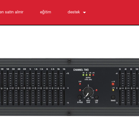
n satın alınır
eğitim
destek
Bize Ulaşın
7/24 Yardım Merkezi
yazılım
İndirmeler
Garanti
ürün kaydı
Servis