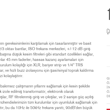
Çi
 gereksinimlerini karşılamak için tasarlanmıştır ve basit
5 2/3 oktav bantlar, ISO frekans merkezleri, +/-12 dB giriş
şına düşük kesim filtreleri gibi standart özellikleri sağlar,
unlar 45 mm faderler; hassas kazanç ayarlamaları için
urulum kolaylığı için XLR, bariyer strip ve 1/4'' TRS
lar; ve hızlı buzz izolasyonu için şasi/sinyal toprak kaldırma
i kolaylaştırır.
G
Ö
bakımsız çalışmanın yıllarını sağlamak için kesin şekilde
İ
 izole edilmiş transformatör, elektronik olarak
Ö
D
ar, RF filtrelenmiş giriş ve çıkışlar, ve 2 saniye güç açılış
ühendislerimizin tüm kurulumlar için uyumluluk sağlamak için
mıştır; bu da 10Hz ile 50kHz frekans yanıtı, 90dB'den büyük