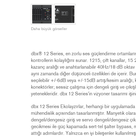
2231
RTA-M
iEQ15
PS6
iEQ31
Di1
Daha büyük görseller
530
DJDI
CT-2
CT-3
dbx® 12 Series, en zorlu ses güçlendirme ortamlarının
DI4
kontrollerin kolaylığını sunar. 1215, çift kanallar, 1
kazanç aralığı ve anahtarlanabilir 40Hz/18 dB oktav ba
aynı zamanda diğer düşünceli özellikleri de içerir. B
seçilebilir +/-6dB veya +/-15dB artış/kesim aralığı; k
konektörler; sessiz çalışma için dengeli giriş ve çıkış
yetenekleridir. dbx 12 Series'in vizyoner tasarımı işiniz
dbx 12 Series Ekolayzırlar, herhangi bir uygulamada 
mühendislik açısından tasarlanmıştır. Manyetik olarak
dengeli/dengesiz giriş ve servo dengeli/dengesiz çıkışl
gecikmesi ile güç kapamada sert-tel şalter bypass, m
attığı adımlardır. Yalnızca en iyi bileşenler kullanıl