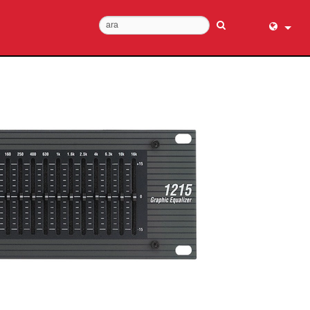
English (
عربي
Dansk
Deutsch
Ελληνι
Español
Français
עברית
हिन्दी
Bahasa I
Italiano
日本語