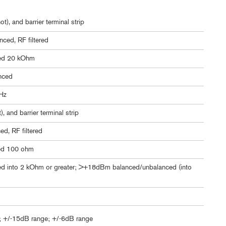
), and barrier terminal strip
nced, RF filtered
ed 20 kOhm
nced
kHz
 and barrier terminal strip
d, RF filtered
ed 100 ohm
 into 2 kOhm or greater; >+18dBm balanced/unbalanced (into
 +/-15dB range; +/-6dB range