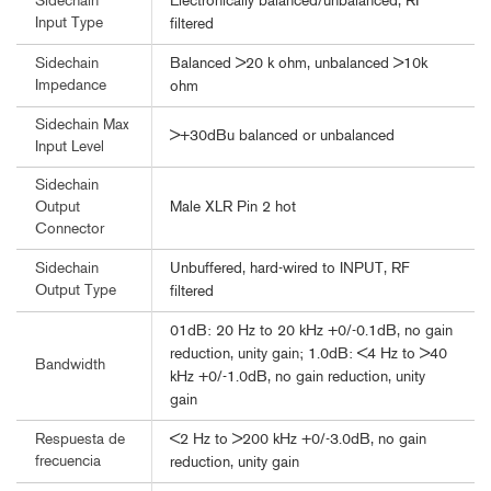
Electronically balanced/unbalanced, RF
Sidechain
Input Type
filtered
Balanced >20 k ohm, unbalanced >10k
Sidechain
Impedance
ohm
Sidechain Max
>+30dBu balanced or unbalanced
Input Level
Sidechain
Male XLR Pin 2 hot
Output
Connector
Unbuffered, hard-wired to INPUT, RF
Sidechain
Output Type
filtered
01dB: 20 Hz to 20 kHz +0/-0.1dB, no gain
reduction, unity gain; 1.0dB: <4 Hz to >40
Bandwidth
kHz +0/-1.0dB, no gain reduction, unity
gain
<2 Hz to >200 kHz +0/-3.0dB, no gain
Respuesta de
frecuencia
reduction, unity gain