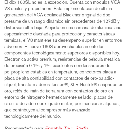
El dbx 160SL no es la excepción. Cuenta con módulos VCA
V8 duales y propietarios. Esta implementación de última
generación del VCA decilineal Blackmer original de dbx
presume de un rango dinámico sin precedentes de 127dB y
distorsión ultra baja. Alojado en una carcasa de aluminio-zinc
especialmente diseñada para protección y características
térmicas, el V8 mantiene su desempeño superior en entornos
adversos. El nuevo 160S aprovecha plenamente los
componentes tecnológicamente superiores disponibles hoy.
Electrónica activa premium, resistencias de película metálica
de precisión 0.1% y 1%, excelentes condensadores de
polipropileno estables en temperatura, conectores placa a
placa de alta confiabilidad con contactos de oro-paladio-
níquel, transformadores Jensen®, XLR Neutrik® chapados en
oro, relés de imán de tierra rara con contactos de oro en
entorno de nitrógeno herméticamente sellado, placas de
circuito de vidrio epoxi grado militar, por mencionar algunos,
que contribuyen al compresor más avanzado
tecnológicamente del mundo.
Recomendado para:
Portable
,
Tour
,
Studio
.