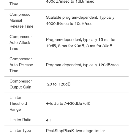
400dB/msec to 1dB/msec
Time
Compressor
Scalable program-dependent. Typically
Manual
4000dB/sec to 10dB/sec
Release Time
Compressor
Program-dependent, typically 15 ms for
Auto Attack
10dB, 5 ms for 20dB, 3 ms for 30dB
Time
Compressor
Program-dependent, typically 120dB/sec
Auto Release
Time
Compressor
-20 to +20dB
Output Gain
Limiter
+4dBu to >+30dBu (off)
Threshold
Range
Limiter Ratio
4:1
Limiter Type
PeakStopPlus® two-stage limiter