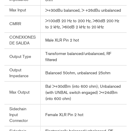
ohm
Max Input
>+30dBu balanced, > +26dBu unbalanced
>100dB 20 Hz to 200 Hz, >80dB 200 Hz
CMRR
to 2 kHz, >60dB 2 kHz to 20 kHz
CONEXIONES
Male XLR Pin 2 hot
DE SALIDA
Transformer balanced/unbalanced, RF
Output Type
filtered
Output
Balanced 50ohm, unbalanced 25ohm
Impedance
Bal >+30dBm (into 600 ohm); Unbalanced
Max Output
(with UNBAL switch engaged) >+24dBm
(into 600 ohm)
Sidechain
Female XLR Pin 2 hot
Input
Connector