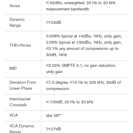
<-92dBu, unweighted, 20 Hz to 20 kHz
Noise
measurement bandwidth
Dynamic
>122dB
Range
0.008% typical at +4dBu, 1kHz, unity gain;
0.05% typical at +30dBu, 1kHz, unity gain;
THD+Noise
<0.1% any amount of compression up to
30dB, 1kHz
<0.02% SMPTE 4:1, no gain reduction,
IMD
unity gain
<1.0 degree, <10 Hz to 200 kHz, 30dB of
Deviation From
Linear Phase
compression
Interchannel
<-100dB, 20 Hz to 20 kHz
Crosstalk
VCA
dbx V8™
VCA Dynamic
>127dB
Range