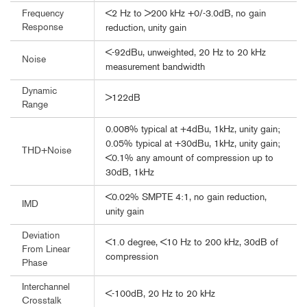
<2 Hz to >200 kHz +0/-3.0dB, no gain
Frequency
Response
reduction, unity gain
<-92dBu, unweighted, 20 Hz to 20 kHz
Noise
measurement bandwidth
Dynamic
>122dB
Range
0.008% typical at +4dBu, 1kHz, unity gain;
0.05% typical at +30dBu, 1kHz, unity gain;
THD+Noise
<0.1% any amount of compression up to
30dB, 1kHz
<0.02% SMPTE 4:1, no gain reduction,
IMD
unity gain
Deviation
<1.0 degree, <10 Hz to 200 kHz, 30dB of
From Linear
compression
Phase
Interchannel
<-100dB, 20 Hz to 20 kHz
Crosstalk