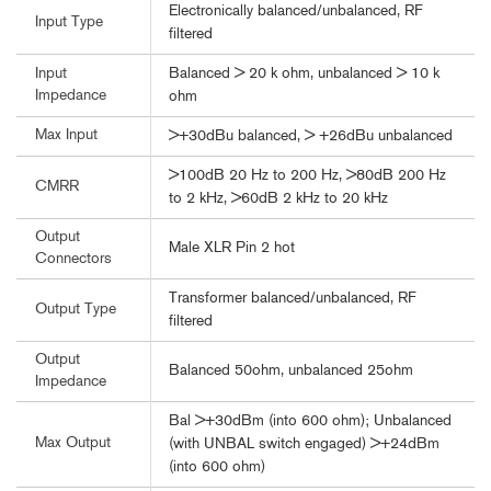
Electronically balanced/unbalanced, RF
Input Type
filtered
Balanced > 20 k ohm, unbalanced > 10 k
Input
Impedance
ohm
Max Input
>+30dBu balanced, > +26dBu unbalanced
>100dB 20 Hz to 200 Hz, >80dB 200 Hz
CMRR
to 2 kHz, >60dB 2 kHz to 20 kHz
Output
Male XLR Pin 2 hot
Connectors
Transformer balanced/unbalanced, RF
Output Type
filtered
Output
Balanced 50ohm, unbalanced 25ohm
Impedance
Bal >+30dBm (into 600 ohm); Unbalanced
Max Output
(with UNBAL switch engaged) >+24dBm
(into 600 ohm)