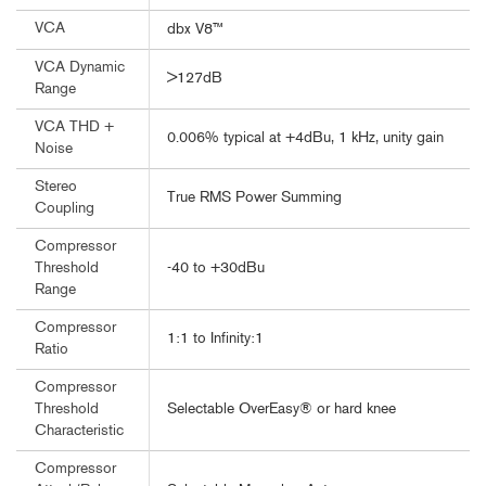
VCA
dbx V8™
VCA Dynamic
>127dB
Range
VCA THD +
0.006% typical at +4dBu, 1 kHz, unity gain
Noise
Stereo
True RMS Power Summing
Coupling
Compressor
-40 to +30dBu
Threshold
Range
Compressor
1:1 to Infinity:1
Ratio
Compressor
Selectable OverEasy® or hard knee
Threshold
Characteristic
Compressor