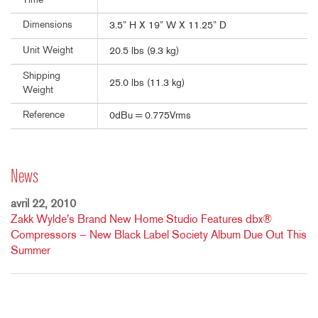
Time
Dimensions
3.5” H X 19” W X 11.25” D
Unit Weight
20.5 lbs (9.3 kg)
Shipping
25.0 lbs (11.3 kg)
Weight
Reference
0dBu = 0.775Vrms
News
avril 22, 2010
Zakk Wylde's Brand New Home Studio Features dbx®
Compressors — New Black Label Society Album Due Out This
Summer