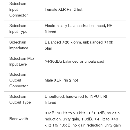
Sidechain
Female XLR Pin 2 hot
Input
Connector
Electronically balanced/unbalanced, RF
Sidechain
Input Type
filtered
Balanced >20 k ohm, unbalanced >10k
Sidechain
Impedance
ohm
Sidechain Max
>+30dBu balanced or unbalanced
Input Level
Sidechain
Male XLR Pin 2 hot
Output
Connector
Unbuffered, hard-wired to INPUT, RF
Sidechain
Output Type
filtered
01dB: 20 Hz to 20 kHz +0/-0.1dB, no gain
Bandwidth
reduction, unity gain; 1.0dB: <4 Hz to >40
kHz +0/-1.0dB, no gain reduction, unity gain