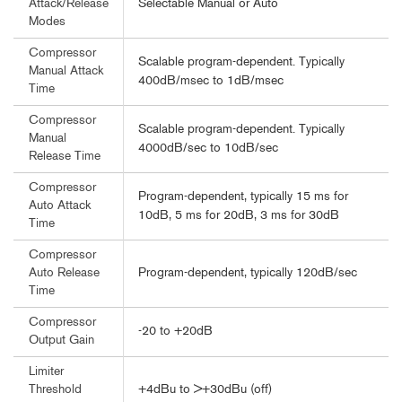
Selectable Manual or Auto
Attack/Release
Modes
Compressor
Scalable program-dependent. Typically
Manual Attack
400dB/msec to 1dB/msec
Time
Compressor
Scalable program-dependent. Typically
Manual
4000dB/sec to 10dB/sec
Release Time
Compressor
Program-dependent, typically 15 ms for
Auto Attack
10dB, 5 ms for 20dB, 3 ms for 30dB
Time
Compressor
Program-dependent, typically 120dB/sec
Auto Release
Time
Compressor
-20 to +20dB
Output Gain
Limiter
+4dBu to >+30dBu (off)
Threshold