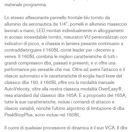
materiale programma.
Lo stesso affascinante pannello frontale blu tornito da
alluminio da aeronautica da 1/4", pomelli in alluminio massiccio
lavorati a mano, LED montati individualmente in alloggiamenti
in acciaio inossidabile tornito, misuratori VU personalizzati con
indicatori di picco, e chassis in lamiera pesante continuano a
contraddistinguere il 160SL come leader per i decenni a
venire. Il 160SL combina le migliori caratteristiche di tutti i
grandi compressori dbx, passati e presenti, e vi offre una
performance più versatile che mai. Oltre ad avere l'attacco e il
rilascio automatici e le caratteristiche di soglia hard knee del
classico dbx 160, il 160SL offre ora la modalità manuale
AutoVelocity, oltre alla nostra classica modalità OverEasy®,
resa standard dal classico dbx 165A. E a proposito del 165A,
tutte le sue caratteristiche, inclusi i comandi di attacco e
rilascio variabili, nonché l'ultimo algoritmo di limitazione di dbx
PeakStopPlus, sono inclusi nel 160SL.
Il cuore di qualsiasi processore di dinamica è il suo VCA. Il dbx