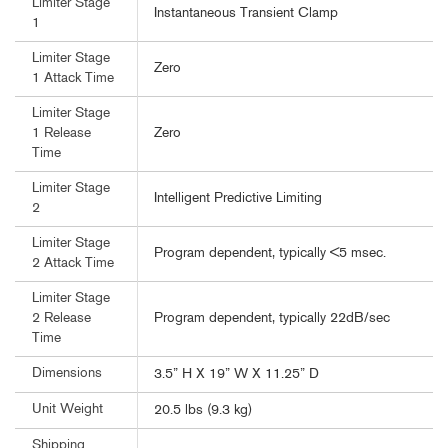
Limiter Stage
Instantaneous Transient Clamp
1
Limiter Stage
Zero
1 Attack Time
Limiter Stage
Zero
1 Release
Time
Limiter Stage
Intelligent Predictive Limiting
2
Limiter Stage
Program dependent, typically <5 msec.
2 Attack Time
Limiter Stage
Program dependent, typically 22dB/sec
2 Release
Time
Dimensions
3.5” H X 19” W X 11.25” D
Unit Weight
20.5 lbs (9.3 kg)
Shipping