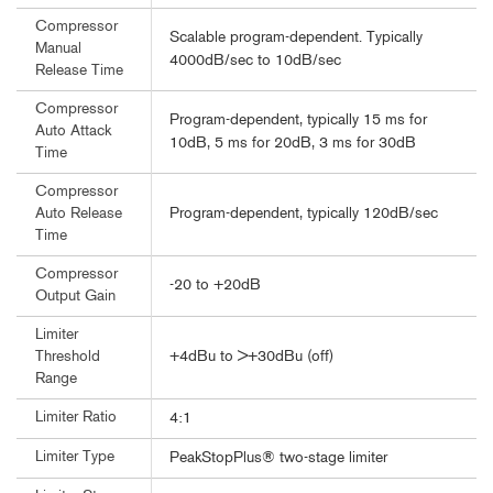
Compressor
Scalable program-dependent. Typically
Manual
4000dB/sec to 10dB/sec
Release Time
Compressor
Program-dependent, typically 15 ms for
Auto Attack
10dB, 5 ms for 20dB, 3 ms for 30dB
Time
Compressor
Program-dependent, typically 120dB/sec
Auto Release
Time
Compressor
-20 to +20dB
Output Gain
Limiter
+4dBu to >+30dBu (off)
Threshold
Range
Limiter Ratio
4:1
Limiter Type
PeakStopPlus® two-stage limiter