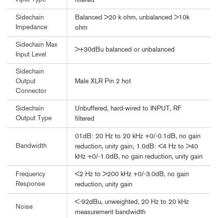
filtered
Balanced >20 k ohm, unbalanced >10k
Sidechain
Impedance
ohm
Sidechain Max
>+30dBu balanced or unbalanced
Input Level
Sidechain
Male XLR Pin 2 hot
Output
Connector
Unbuffered, hard-wired to INPUT, RF
Sidechain
Output Type
filtered
01dB: 20 Hz to 20 kHz +0/-0.1dB, no gain
Bandwidth
reduction, unity gain; 1.0dB: <4 Hz to >40
kHz +0/-1.0dB, no gain reduction, unity gain
<2 Hz to >200 kHz +0/-3.0dB, no gain
Frequency
Response
reduction, unity gain
<-92dBu, unweighted, 20 Hz to 20 kHz
Noise
measurement bandwidth