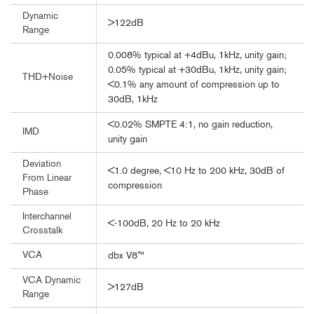
Dynamic
>122dB
Range
0.008% typical at +4dBu, 1kHz, unity gain;
0.05% typical at +30dBu, 1kHz, unity gain;
THD+Noise
<0.1% any amount of compression up to
30dB, 1kHz
<0.02% SMPTE 4:1, no gain reduction,
IMD
unity gain
Deviation
<1.0 degree, <10 Hz to 200 kHz, 30dB of
From Linear
compression
Phase
Interchannel
<-100dB, 20 Hz to 20 kHz
Crosstalk
VCA
dbx V8™
VCA Dynamic
>127dB
Range