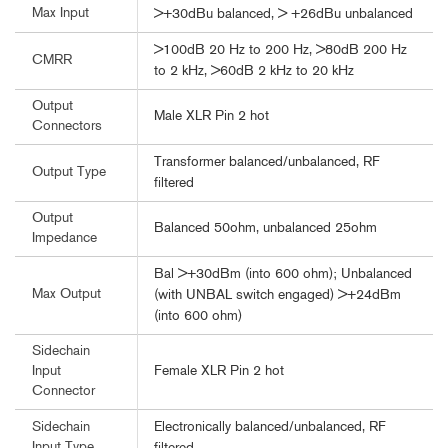
Max Input
>+30dBu balanced, > +26dBu unbalanced
>100dB 20 Hz to 200 Hz, >80dB 200 Hz
CMRR
to 2 kHz, >60dB 2 kHz to 20 kHz
Output
Male XLR Pin 2 hot
Connectors
Transformer balanced/unbalanced, RF
Output Type
filtered
Output
Balanced 50ohm, unbalanced 25ohm
Impedance
Bal >+30dBm (into 600 ohm); Unbalanced
Max Output
(with UNBAL switch engaged) >+24dBm
(into 600 ohm)
Sidechain
Female XLR Pin 2 hot
Input
Connector
Electronically balanced/unbalanced, RF
Sidechain
Input Type