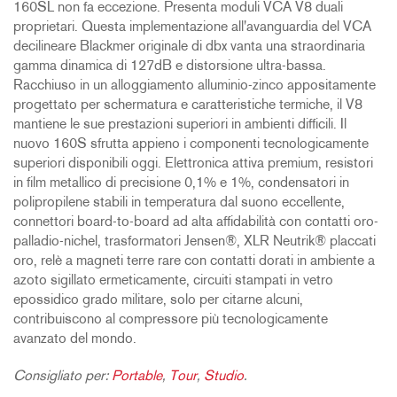
160SL non fa eccezione. Presenta moduli VCA V8 duali
proprietari. Questa implementazione all'avanguardia del VCA
decilineare Blackmer originale di dbx vanta una straordinaria
gamma dinamica di 127dB e distorsione ultra-bassa.
Racchiuso in un alloggiamento alluminio-zinco appositamente
progettato per schermatura e caratteristiche termiche, il V8
mantiene le sue prestazioni superiori in ambienti difficili. Il
nuovo 160S sfrutta appieno i componenti tecnologicamente
superiori disponibili oggi. Elettronica attiva premium, resistori
in film metallico di precisione 0,1% e 1%, condensatori in
polipropilene stabili in temperatura dal suono eccellente,
connettori board-to-board ad alta affidabilità con contatti oro-
palladio-nichel, trasformatori Jensen®, XLR Neutrik® placcati
oro, relè a magneti terre rare con contatti dorati in ambiente a
azoto sigillato ermeticamente, circuiti stampati in vetro
epossidico grado militare, solo per citarne alcuni,
contribuiscono al compressore più tecnologicamente
avanzato del mondo.
Consigliato per:
Portable
,
Tour
,
Studio
.