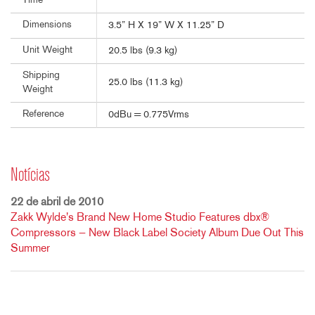
Time
Dimensions
3.5” H X 19” W X 11.25” D
Unit Weight
20.5 lbs (9.3 kg)
Shipping
25.0 lbs (11.3 kg)
Weight
Reference
0dBu = 0.775Vrms
Notícias
22 de abril de 2010
Zakk Wylde's Brand New Home Studio Features dbx®
Compressors — New Black Label Society Album Due Out This
Summer