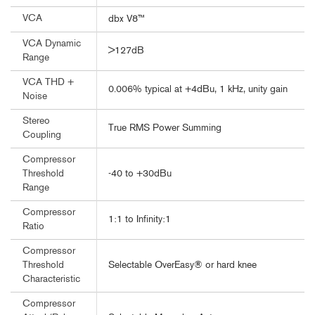
VCA
dbx V8™
VCA Dynamic
>127dB
Range
VCA THD +
0.006% typical at +4dBu, 1 kHz, unity gain
Noise
Stereo
True RMS Power Summing
Coupling
Compressor
-40 to +30dBu
Threshold
Range
Compressor
1:1 to Infinity:1
Ratio
Compressor
Selectable OverEasy® or hard knee
Threshold
Characteristic
Compressor