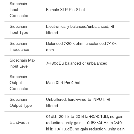
Sidechain
Female XLR Pin 2 hot
Input
Connector
Electronically balanced/unbalanced, RF
Sidechain
Input Type
filtered
Balanced >20 k ohm, unbalanced >10k
Sidechain
Impedance
ohm
Sidechain Max
>+30dBu balanced or unbalanced
Input Level
Sidechain
Male XLR Pin 2 hot
Output
Connector
Unbuffered, hard-wired to INPUT, RF
Sidechain
Output Type
filtered
01dB: 20 Hz to 20 kHz +0/-0.1dB, no gain
Bandwidth
reduction, unity gain; 1.0dB: <4 Hz to >40
kHz +0/-1.0dB, no gain reduction, unity gain