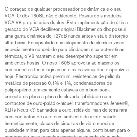
O coração de qualquer processador de dinâmica é o seu
VCA. O dbx 160SL não é diferente. Possui dois módulos
VCA V8 proprietários duplos. Esta implementação de última
geração do VCA decilinear original Blackmer da dbx possui
uma gama dinâmica de 127dB nunca antes vista e distorção
ultra-baixa. Encapsulado num alojamento de alumínio-zinco
especialmente concebido para blindagem e características
térmicas, o V8 mantém o seu desempenho superior em
ambientes hostis. O novo 160S aproveita ao máximo os
componentes tecnologicamente mais avançados disponíveis
hoje. Electrónica activa premium, resistências de película
metálica de precisão 0,1% e 1%, condensadores de
polipropileno termicamente estáveis com bom som,
conectores placa a placa de elevada fiabilidade com
contactos de ouro-paládio-níquel, transformadores Jensen®,
XLRs Neutrik® banhados a ouro, relés de íman de terra rara
com contactos de ouro num ambiente de azoto selado
hermeticamente, placas de circuitos de vidro epoxi de
qualidade militar, para citar apenas alguns, contribuem para o