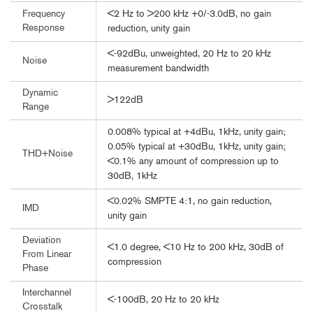
<2 Hz to >200 kHz +0/-3.0dB, no gain
Frequency
Response
reduction, unity gain
<-92dBu, unweighted, 20 Hz to 20 kHz
Noise
measurement bandwidth
Dynamic
>122dB
Range
0.008% typical at +4dBu, 1kHz, unity gain;
0.05% typical at +30dBu, 1kHz, unity gain;
THD+Noise
<0.1% any amount of compression up to
30dB, 1kHz
<0.02% SMPTE 4:1, no gain reduction,
IMD
unity gain
Deviation
<1.0 degree, <10 Hz to 200 kHz, 30dB of
From Linear
compression
Phase
Interchannel
<-100dB, 20 Hz to 20 kHz
Crosstalk