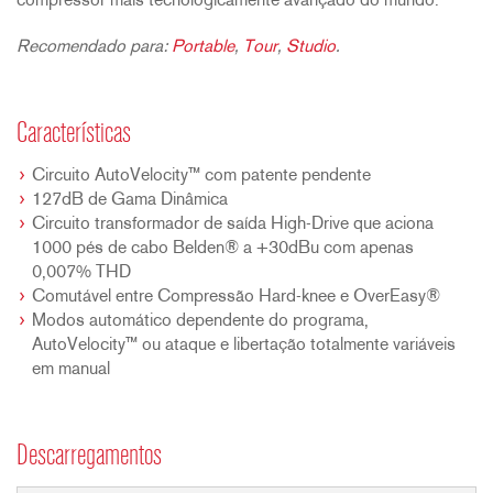
compressor mais tecnologicamente avançado do mundo.
Recomendado para:
Portable
,
Tour
,
Studio
.
Características
Circuito AutoVelocity™ com patente pendente
127dB de Gama Dinâmica
Circuito transformador de saída High-Drive que aciona
1000 pés de cabo Belden® a +30dBu com apenas
0,007% THD
Comutável entre Compressão Hard-knee e OverEasy®
Modos automático dependente do programa,
AutoVelocity™ ou ataque e libertação totalmente variáveis
em manual
Descarregamentos