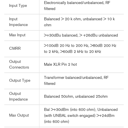
Electronically balanced/unbalanced, RF
Input Type
filtered
Balanced > 20 k ohm, unbalanced > 10 k
Input
Impedance
ohm
Max Input
>+30dBu balanced, > +26dBu unbalanced
>100dB 20 Hz to 200 Hz, >80dB 200 Hz
CMRR
to 2 kHz, >60dB 2 kHz to 20 kHz
Output
Male XLR Pin 2 hot
Connectors
Transformer balanced/unbalanced, RF
Output Type
filtered
Output
Balanced 50ohm, unbalanced 25ohm
Impedance
Bal >+30dBm (into 600 ohm); Unbalanced
Max Output
(with UNBAL switch engaged) >+24dBm
(into 600 ohm)