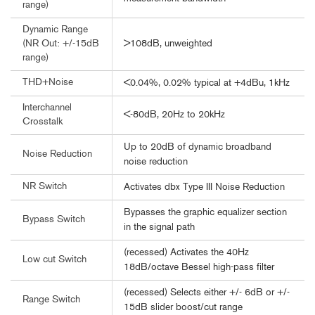
range)
Dynamic Range
>108dB, unweighted
(NR Out: +/-15dB
range)
THD+Noise
<0.04%, 0.02% typical at +4dBu, 1kHz
Interchannel
<-80dB, 20Hz to 20kHz
Crosstalk
Up to 20dB of dynamic broadband
Noise Reduction
noise reduction
NR Switch
Activates dbx Type III Noise Reduction
Bypasses the graphic equalizer section
Bypass Switch
in the signal path
(recessed) Activates the 40Hz
Low cut Switch
18dB/octave Bessel high-pass filter
(recessed) Selects either +/- 6dB or +/-
Range Switch
15dB slider boost/cut range