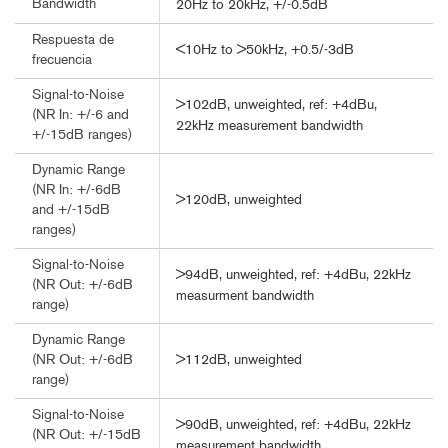
Bandwidth
20Hz to 20kHz, +/-0.5dB
Respuesta de
<10Hz to >50kHz, +0.5/-3dB
frecuencia
Signal-to-Noise
>102dB, unweighted, ref: +4dBu,
(NR In: +/-6 and
22kHz measurement bandwidth
+/-15dB ranges)
Dynamic Range
(NR In: +/-6dB
>120dB, unweighted
and +/-15dB
ranges)
Signal-to-Noise
>94dB, unweighted, ref: +4dBu, 22kHz
(NR Out: +/-6dB
measurment bandwidth
range)
Dynamic Range
>112dB, unweighted
(NR Out: +/-6dB
range)
Signal-to-Noise
>90dB, unweighted, ref: +4dBu, 22kHz
(NR Out: +/-15dB
measurement bandwidth