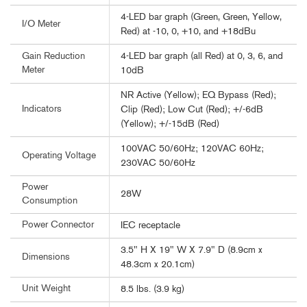
4-LED bar graph (Green, Green, Yellow,
I/O Meter
Red) at -10, 0, +10, and +18dBu
4-LED bar graph (all Red) at 0, 3, 6, and
Gain Reduction
Meter
10dB
NR Active (Yellow); EQ Bypass (Red);
Indicators
Clip (Red); Low Cut (Red); +/-6dB
(Yellow); +/-15dB (Red)
100VAC 50/60Hz; 120VAC 60Hz;
Operating Voltage
230VAC 50/60Hz
Power
28W
Consumption
Power Connector
IEC receptacle
3.5" H X 19" W X 7.9" D (8.9cm x
Dimensions
48.3cm x 20.1cm)
Unit Weight
8.5 lbs. (3.9 kg)