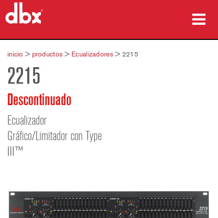
productos
inicio
>
productos
>
Ecualizadores
>
2215
2215
Casos de estudio
dónde comprar
Descontinuado
capacitación
Ecualizador
Gráfico/Limitador con Type
soporte
III™
Idioma/Región