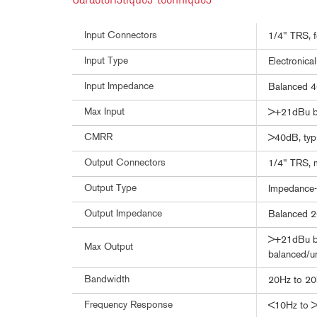
Input Connectors
1/4" TRS, f
Input Type
Electronica
Input Impedance
Balanced 
Max Input
>+21dBu ba
CMRR
>40dB, typ
Output Connectors
1/4" TRS, m
Output Type
Impedance-
Output Impedance
Balanced 2
>+21dBu ba
Max Output
balanced/u
Bandwidth
20Hz to 20
Frequency Response
<10Hz to >