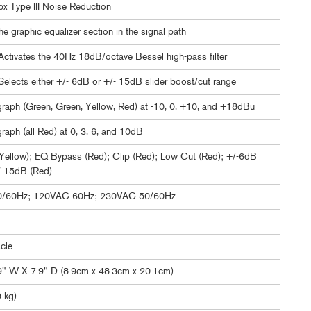
bx Type III Noise Reduction
e graphic equalizer section in the signal path
Activates the 40Hz 18dB/octave Bessel high-pass filter
Selects either +/- 6dB or +/- 15dB slider boost/cut range
raph (Green, Green, Yellow, Red) at -10, 0, +10, and +18dBu
raph (all Red) at 0, 3, 6, and 10dB
Yellow); EQ Bypass (Red); Clip (Red); Low Cut (Red); +/-6dB
/-15dB (Red)
/60Hz; 120VAC 60Hz; 230VAC 50/60Hz
cle
9" W X 7.9" D (8.9cm x 48.3cm x 20.1cm)
9 kg)