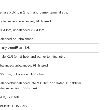
emale XLR (pin 2 hot), and barrier terminal strip
lly balanced/unbalanced, RF filtered
40 kOhm, unbalanced 20 kOhm
lanced or unbalanced
ically >55dB at 1kHz
ale XLR (pin 2 hot), and barrier terminal strip
balanced/unbalanced, RF filtered
00 ohm, unbalanced 100 ohm
lanced/unbalanced into 2 kOhm or greater; >+18dBm
nbalanced (into 600 ohm)
kHz, +/-0.5dB
50kHz, +0.5/-3dB