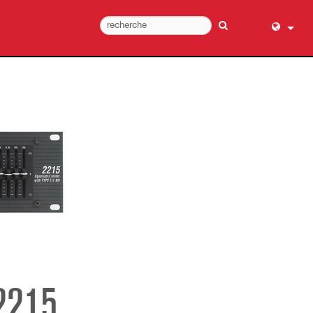
English (
عربي
Dansk
Deutsch
Ελληνι
Español
Français
עברית
हिन्दी
Bahasa I
Italiano
2215
日本語