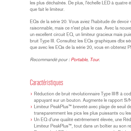
les plus déchaînés. De plus, l'échelle LED à quatre 
que fait le limiteur.
EQs de la série 20. Vous aviez l'habitude de devoir
raisonnable, mais ce n'est plus le cas. Avec la nou
un excellent circuit EQ, un limiteur gracieux mais pu
bruit Type III. Consultez les EQs graphiques dbx sé
que avec les EQs de la série 20, vous en obtenez 
Recommandé pour :
Portable
,
Tour
.
Caractéristiques
Réduction de bruit révolutionnaire Type III® à co
appuyant sur un bouton. Augmente le rapport S/
Limiteur PeakPlus™ breveté avec plage de seuil d
transparemment les pics les plus puissants ou les
Un EQ d'une qualité extrêmement élevée, une Réduc
Limiteur PeakPlus™, tout dans un boîtier au son 