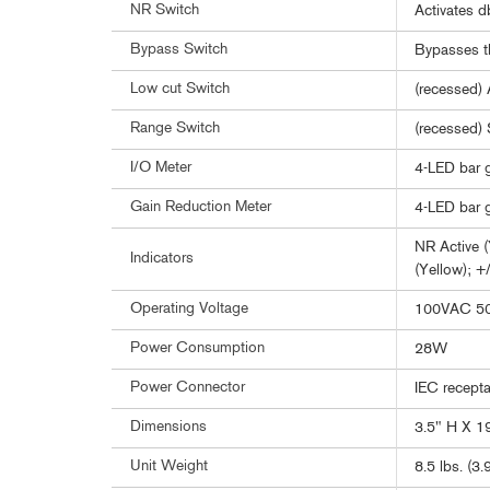
NR Switch
Activates d
Bypass Switch
Bypasses th
Low cut Switch
(recessed) 
Range Switch
(recessed) 
I/O Meter
4-LED bar g
Gain Reduction Meter
4-LED bar g
NR Active (
Indicators
(Yellow); +
Operating Voltage
100VAC 50
Power Consumption
28W
Power Connector
IEC recepta
Dimensions
3.5" H X 1
Unit Weight
8.5 lbs. (3.