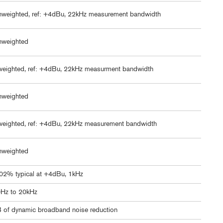
weighted, ref: +4dBu, 22kHz measurement bandwidth
nweighted
eighted, ref: +4dBu, 22kHz measurment bandwidth
nweighted
eighted, ref: +4dBu, 22kHz measurement bandwidth
nweighted
02% typical at +4dBu, 1kHz
Hz to 20kHz
 of dynamic broadband noise reduction