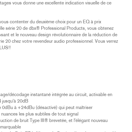
étages vous donne une excellente indication visuelle de ce
 vous contenter du deuxième choix pour un EQ à prix
velle série 20 de dbx® Professional Products, vous obtenez
issant et le nouveau design révolutionnaire de la réduction de
rie 20 chez votre revendeur audio professionnel. Vous verrez
PLUS!!
dage/décodage instantané intégrée au circuit, activable en
N jusqu'à 20dB
e 0dBu à +24dBu (désactivé) qui peut maîtriser
 nuances les plus subtiles de tout signal
tion de bruit Type III® brevetée, et l'élégant nouveau
remarquable