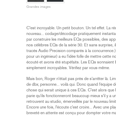
2231
RTA-M
Grandes images
iEQ15
PS6
iEQ31
Di1
530
DJDI
C'est incroyable. Un petit bouton. Un tel effet. La 
CT-2
nouveau... codage/décodage pratiquement instantan
par construire les meilleurs EQs possibles, des appar
CT-3
nos célèbres EQs de la série 30. Et sans surprise, 
DI4
tracés Audio Precision comparés à la concurrence.) 
pour un ingénieur) a eu l'idée folle de mettre cette n
écouté et avons été stupéfaits. Les EQs sonnaient bi
simplement incroyables. Vérifiez par vous-même.
Mais bon, Roger n'était pas près de s'arrêter là. Lim
de dbx; personne... voilà qui. Donc quand l'équipe d
chose qui serait unique à ces EQs. C'est alors que R
parie qu'ils fonctionneront beaucoup mieux s'il y a un
retrouvent au studio, émerveillés par le nouveau lim
Encore une fois, l'écoute c'est croire... Avec une pl
breveté en attente est conçu pour dompter votre m