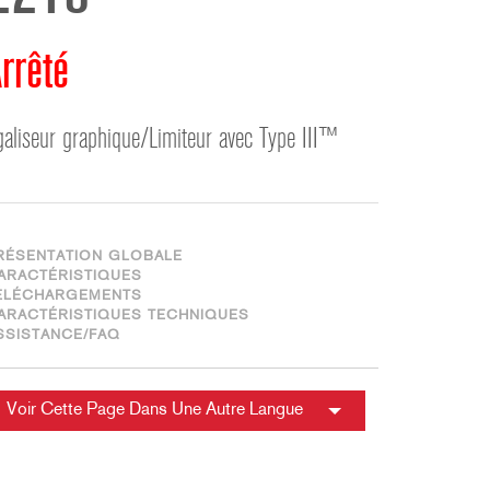
ខ្មែរ
한국어
rrêté
Nederlan
Polski
galiseur graphique/Limiteur avec Type III™
Portuguê
Português
Svenska
ภาษาไทย
RÉSENTATION GLOBALE
Türkçe
ARACTÉRISTIQUES
ÉLÉCHARGEMENTS
Tiếng Việ
ARACTÉRISTIQUES TECHNIQUES
中文
SSISTANCE/FAQ
Voir Cette Page Dans Une Autre Langue