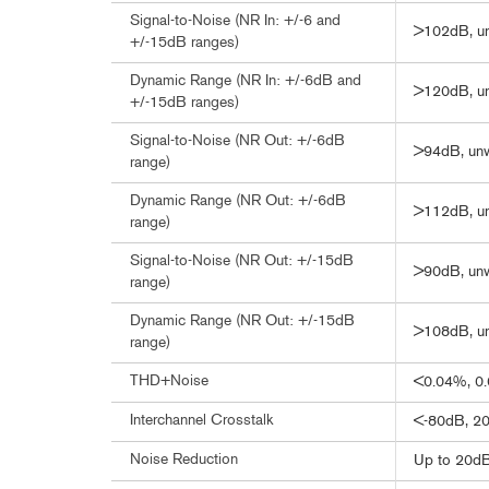
Signal-to-Noise (NR In: +/-6 and
>102dB, un
+/-15dB ranges)
Dynamic Range (NR In: +/-6dB and
>120dB, u
+/-15dB ranges)
Signal-to-Noise (NR Out: +/-6dB
>94dB, unw
range)
Dynamic Range (NR Out: +/-6dB
>112dB, u
range)
Signal-to-Noise (NR Out: +/-15dB
>90dB, unw
range)
Dynamic Range (NR Out: +/-15dB
>108dB, u
range)
THD+Noise
<0.04%, 0.
Interchannel Crosstalk
<-80dB, 20
Noise Reduction
Up to 20dB