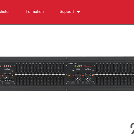
heter
Formation
Support
Nous contacter
Centre d’aide 24/7
Logiciel
Téléchargements
Garantie
Enregistrement du produit
Service