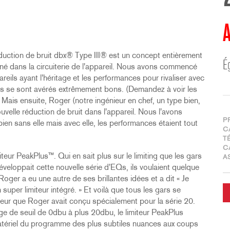
A
réduction de bruit dbx® Type III® est un concept entièrement
É
é dans la circuiterie de l'appareil. Nous avons commencé
eils ayant l'héritage et les performances pour rivaliser avec
ils se sont avérés extrêmement bons. (Demandez à voir les
Mais ensuite, Roger (notre ingénieur en chef, un type bien,
ouvelle réduction de bruit dans l'appareil. Nous l'avons
P
en sans elle mais avec elle, les performances étaient tout
C
T
C
iteur PeakPlus™. Qui en sait plus sur le limiting que les gars
A
éveloppait cette nouvelle série d'EQs, ils voulaient quelque
oger a eu une autre de ses brillantes idées et a dit « Je
 super limiteur intégré. » Et voilà que tous les gars se
iteur que Roger avait conçu spécialement pour la série 20.
age de seuil de 0dbu à plus 20dbu, le limiteur PeakPlus
atériel du programme des plus subtiles nuances aux coups