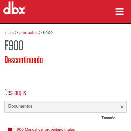
productos
inicio
>
productos
>
F900
F900
Casos de estudio
dónde comprar
Descontinuado
capacitación
soporte
Descargas
Documentos
Idioma/Región
Tamaño
F900 Manual del propietario-Inglés