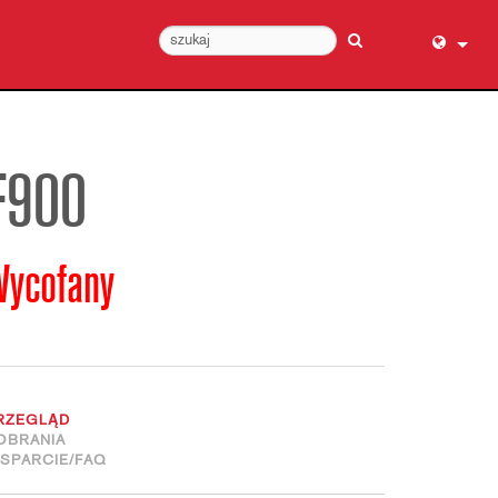
English (
عربي
Dansk
F900
Deutsch
Ελληνι
Wycofany
Español
Français
עברית
हिन्दी
Bahasa I
RZEGLĄD
Italiano
OBRANIA
SPARCIE/FAQ
日本語