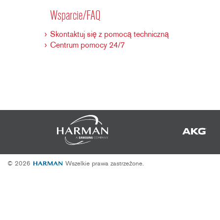
2231
RTA-M
Wsparcie/FAQ
iEQ15
PS6
iEQ31
Di1
Skontaktuj się z pomocą techniczną
Centrum pomocy 24/7
530
DJDI
CT-2
CT-3
DI4
© 2026
Wszelkie prawa zastrzeżone.