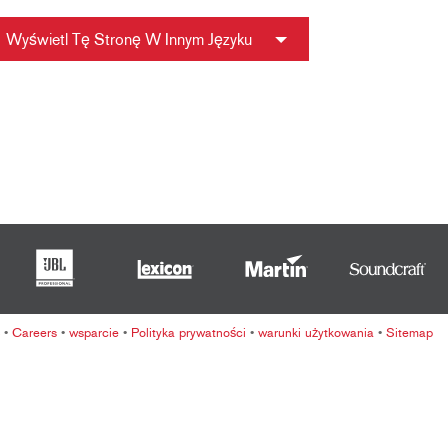
ខ្មែរ
한국어
Wyświetl Tę Stronę W Innym Języku
Nederlan
Polski
Portuguê
Português
Svenska
ภาษาไทย
Türkçe
Tiếng Việ
中文
•
Careers
•
wsparcie
•
Polityka prywatności
•
warunki użytkowania
•
Sitemap