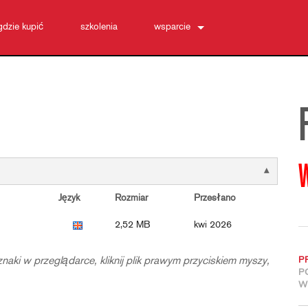
gdzie kupić
szkolenia
wsparcie
Skontaktuj się z nami
Centrum pomocy 24/7
oprogramowanie
Pobrania
Gwarancja
rejestracja produktu
Serwis
Język
Rozmiar
Przesłano
2,52 MB
kwi 2026
naki w przeglądarce, kliknij plik prawym przyciskiem myszy,
P
P
W