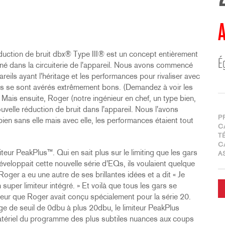
A
réduction de bruit dbx® Type III® est un concept entièrement
É
é dans la circuiterie de l'appareil. Nous avons commencé
eils ayant l'héritage et les performances pour rivaliser avec
ils se sont avérés extrêmement bons. (Demandez à voir les
Mais ensuite, Roger (notre ingénieur en chef, un type bien,
ouvelle réduction de bruit dans l'appareil. Nous l'avons
P
en sans elle mais avec elle, les performances étaient tout
C
T
C
iteur PeakPlus™. Qui en sait plus sur le limiting que les gars
A
éveloppait cette nouvelle série d'EQs, ils voulaient quelque
oger a eu une autre de ses brillantes idées et a dit « Je
 super limiteur intégré. » Et voilà que tous les gars se
iteur que Roger avait conçu spécialement pour la série 20.
age de seuil de 0dbu à plus 20dbu, le limiteur PeakPlus
atériel du programme des plus subtiles nuances aux coups