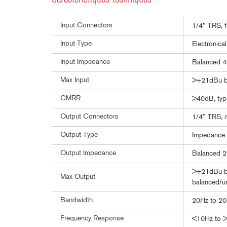
Input Connectors
1/4" TRS, f
Input Type
Electronica
Input Impedance
Balanced 
Max Input
>+21dBu ba
CMRR
>40dB, typ
Output Connectors
1/4" TRS, m
Output Type
Impedance-
Output Impedance
Balanced 2
>+21dBu ba
Max Output
balanced/u
Bandwidth
20Hz to 20
Frequency Response
<10Hz to >