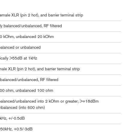
emale XLR (pin 2 hot), and barrier terminal strip
lly balanced/unbalanced, RF filtered
40 kOhm, unbalanced 20 kOhm
lanced or unbalanced
ically >55dB at 1kHz
ale XLR (pin 2 hot), and barrier terminal strip
balanced/unbalanced, RF filtered
00 ohm, unbalanced 100 ohm
lanced/unbalanced into 2 kOhm or greater; >+18dBm
nbalanced (into 600 ohm)
kHz, +/-0.5dB
50kHz, +0.5/-3dB