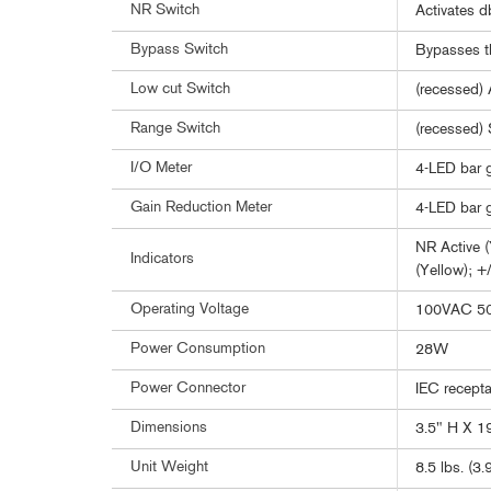
NR Switch
Activates d
Bypass Switch
Bypasses th
Low cut Switch
(recessed) 
Range Switch
(recessed) 
I/O Meter
4-LED bar g
Gain Reduction Meter
4-LED bar g
NR Active (
Indicators
(Yellow); +
Operating Voltage
100VAC 50
Power Consumption
28W
Power Connector
IEC recepta
Dimensions
3.5" H X 1
Unit Weight
8.5 lbs. (3.