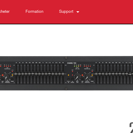
heter
Formation
Support
Nous contacter
Centre d’aide 24/7
Logiciel
Téléchargements
Garantie
Enregistrement du produit
Service