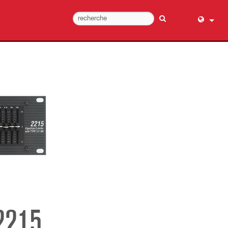
English (
عربي
Dansk
Deutsch
Ελληνι
Español
Français
עברית
हिन्दी
Bahasa I
Italiano
2215
日本語