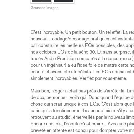
2231
RTA-M
Grandes images
iEQ15
PS6
iEQ31
Di1
530
DJDI
C'est incroyable. Un petit bouton. Un tel effet. La 
CT-2
nouveau... codage/décodage pratiquement instantan
par construire les meilleurs EQs possibles, des appar
CT-3
nos célèbres EQs de la série 30. Et sans surprise, 
DI4
tracés Audio Precision comparés à la concurrence.) 
pour un ingénieur) a eu l'idée folle de mettre cette n
écouté et avons été stupéfaits. Les EQs sonnaient bi
simplement incroyables. Vérifiez par vous-même.
Mais bon, Roger n'était pas près de s'arrêter là. Lim
de dbx; personne... voilà qui. Donc quand l'équipe d
chose qui serait unique à ces EQs. C'est alors que R
parie qu'ils fonctionneront beaucoup mieux s'il y a un
retrouvent au studio, émerveillés par le nouveau lim
Encore une fois, l'écoute c'est croire... Avec une pl
breveté en attente est conçu pour dompter votre m