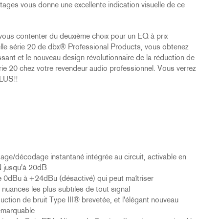
étages vous donne une excellente indication visuelle de ce
 vous contenter du deuxième choix pour un EQ à prix
velle série 20 de dbx® Professional Products, vous obtenez
issant et le nouveau design révolutionnaire de la réduction de
rie 20 chez votre revendeur audio professionnel. Vous verrez
PLUS!!
dage/décodage instantané intégrée au circuit, activable en
N jusqu'à 20dB
e 0dBu à +24dBu (désactivé) qui peut maîtriser
 nuances les plus subtiles de tout signal
tion de bruit Type III® brevetée, et l'élégant nouveau
remarquable