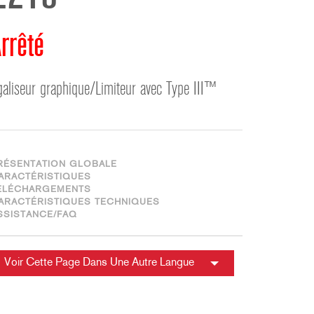
ខ្មែរ
한국어
rrêté
Nederlan
Polski
galiseur graphique/Limiteur avec Type III™
Portuguê
Português
Svenska
ภาษาไทย
RÉSENTATION GLOBALE
Türkçe
ARACTÉRISTIQUES
ÉLÉCHARGEMENTS
Tiếng Việ
ARACTÉRISTIQUES TECHNIQUES
中文
SSISTANCE/FAQ
Voir Cette Page Dans Une Autre Langue