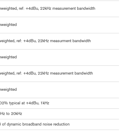
weighted, ref: +4dBu, 22kHz measurement bandwidth
nweighted
eighted, ref: +4dBu, 22kHz measurment bandwidth
nweighted
eighted, ref: +4dBu, 22kHz measurement bandwidth
nweighted
02% typical at +4dBu, 1kHz
Hz to 20kHz
 of dynamic broadband noise reduction