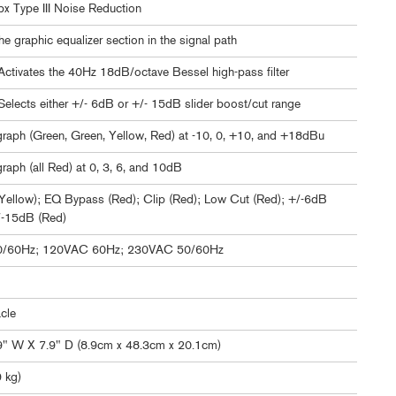
bx Type III Noise Reduction
e graphic equalizer section in the signal path
Activates the 40Hz 18dB/octave Bessel high-pass filter
Selects either +/- 6dB or +/- 15dB slider boost/cut range
raph (Green, Green, Yellow, Red) at -10, 0, +10, and +18dBu
raph (all Red) at 0, 3, 6, and 10dB
Yellow); EQ Bypass (Red); Clip (Red); Low Cut (Red); +/-6dB
/-15dB (Red)
/60Hz; 120VAC 60Hz; 230VAC 50/60Hz
cle
9" W X 7.9" D (8.9cm x 48.3cm x 20.1cm)
9 kg)