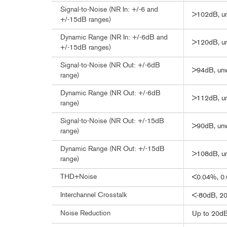
Signal-to-Noise (NR In: +/-6 and
>102dB, un
+/-15dB ranges)
Dynamic Range (NR In: +/-6dB and
>120dB, u
+/-15dB ranges)
Signal-to-Noise (NR Out: +/-6dB
>94dB, unw
range)
Dynamic Range (NR Out: +/-6dB
>112dB, u
range)
Signal-to-Noise (NR Out: +/-15dB
>90dB, unw
range)
Dynamic Range (NR Out: +/-15dB
>108dB, u
range)
THD+Noise
<0.04%, 0.
Interchannel Crosstalk
<-80dB, 20
Noise Reduction
Up to 20dB