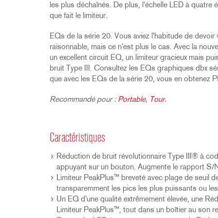
les plus déchaînés. De plus, l'échelle LED à quatre 
que fait le limiteur.
EQs de la série 20. Vous aviez l'habitude de devoir
raisonnable, mais ce n'est plus le cas. Avec la nou
un excellent circuit EQ, un limiteur gracieux mais pu
bruit Type III. Consultez les EQs graphiques dbx sé
que avec les EQs de la série 20, vous en obtenez 
Recommandé pour :
Portable
,
Tour
.
Caractéristiques
Réduction de bruit révolutionnaire Type III® à co
appuyant sur un bouton. Augmente le rapport S/
Limiteur PeakPlus™ breveté avec plage de seuil d
transparemment les pics les plus puissants ou les
Un EQ d'une qualité extrêmement élevée, une Réduc
Limiteur PeakPlus™, tout dans un boîtier au son 