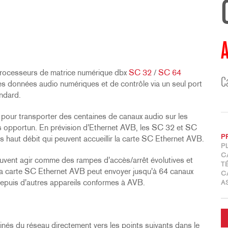
A
processeurs de matrice numérique dbx
SC 32
/
SC 64
C
es données audio numériques et de contrôle via un seul port
andard.
 pour transporter des centaines de canaux audio sur les
ps opportun. En prévision d'Ethernet AVB, les SC 32 et SC
P
haut débit qui peuvent accueillir la carte SC Ethernet AVB.
P
C
uvent agir comme des rampes d'accès/arrêt évolutives et
T
La carte SC Ethernet AVB peut envoyer jusqu'à 64 canaux
C
 depuis d'autres appareils conformes à AVB.
A
és du réseau directement vers les points suivants dans le