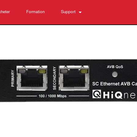
heter
Formation
Support
Nous contacter
Centre d’aide 24/7
Logiciel
Téléchargements
Garantie
Enregistrement du produit
Service