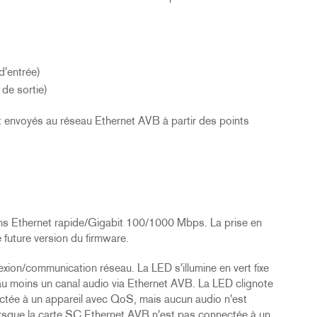
d'entrée)
 de sortie)
t envoyés au réseau Ethernet AVB à partir des points
ons Ethernet rapide/Gigabit 100/1000 Mbps. La prise en
future version du firmware.
xion/communication réseau. La LED s'illumine en vert fixe
au moins un canal audio via Ethernet AVB. La LED clignote
ctée à un appareil avec QoS, mais aucun audio n'est
rsque la carte SC Ethernet AVB n'est pas connectée à un