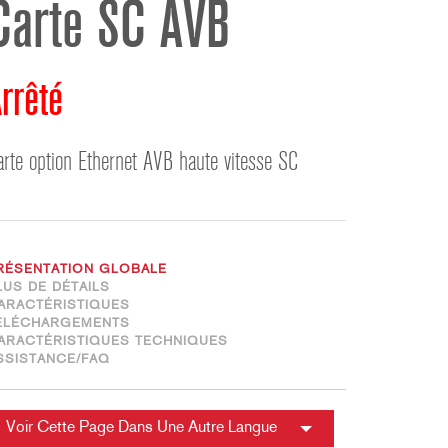
Carte SC AVB
ខ្មែរ
한국어
Nederlan
rrêté
Polski
Portuguê
Português
arte option Ethernet AVB haute vitesse SC
Svenska
ภาษาไทย
Türkçe
RÉSENTATION GLOBALE
Tiếng Việ
LUS DE DÉTAILS
ARACTÉRISTIQUES
中文
ÉLÉCHARGEMENTS
ARACTÉRISTIQUES TECHNIQUES
SSISTANCE/FAQ
Voir Cette Page Dans Une Autre Langue