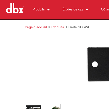
Produits
Études de cas
Où ac
500 Series
510
News
Page d’accueil
>
Produits
>
Carte SC AVB
Contrôle du Moniteur Personnel
520
PMC16
ZonePRO
530
TR1616
1260
Suppression de la rétroaction
560A
PS6
1261
AFS2
Préamplificateurs Microphone
580
1260m
DriveRack 260
286s
Processeurs de Dynamique
1261m
iEQ15
676
166xs
Filtres de croisement
640
iEQ31
580
266xs
223s
Égaliseurs
641
560A
223xs
131s
Synthèse Subharmonique
640m
520
234s
215s
DriveRack 260
Accessoires
641m
234xs
231s
DriveRack PA2
db10
Produits arrêtés
1215
510
db12
1231
PB48