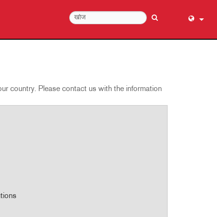
English (
عربي
Dansk
your country. Please contact us with the information
Deutsch
Ελληνι
Español
Français
עברית
हिन्दी
Bahasa I
Italiano
tions
日本語