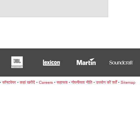
ខ្មែរ
한국어
Nederlan
Polski
Portuguê
Português
Svenska
ภาษาไทย
Türkçe
•
सॉफ्टवेयर
•
कहां खरीदें
•
Careers
•
सहायता
•
गोपनीयता नीति
•
उपयोग की शर्तें
•
Sitemap
Tiếng Việ
中文