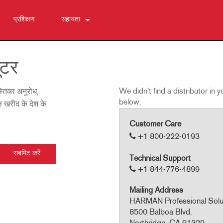
प्रशिक्षण
सहायता
हमसे संपर्क करें
24/7 सहायता केंद्र
ूटर
सॉफ्टवेयर
We didn't find a distributor in 
स्तिका अनुरोध,
डाउनलोड
below.
वल खरीद के देश के
वारंटी
उत्पाद पंजीकरण
Customer Care
सेवा
+1 800-222-0193
Technical Support
+1 844-776-4899
Mailing Address
HARMAN Professional Solu
8500 Balboa Blvd.