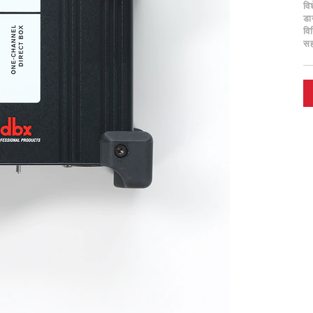
वि
ड
विन
स