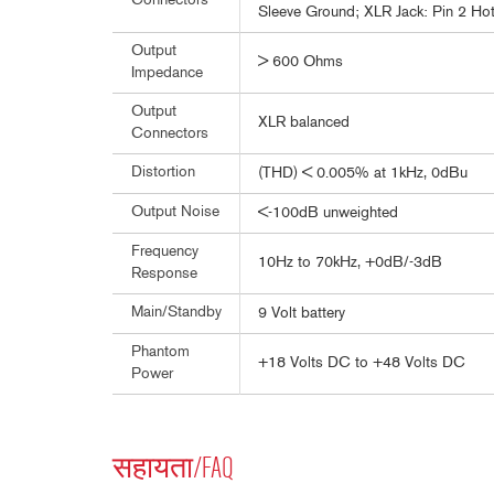
Connectors
Sleeve Ground; XLR Jack: Pin 2 Hot
Output
> 600 Ohms
Impedance
Output
XLR balanced
Connectors
Distortion
(THD) < 0.005% at 1kHz, 0dBu
Output Noise
<-100dB unweighted
Frequency
10Hz to 70kHz, +0dB/-3dB
Response
Main/Standby
9 Volt battery
Phantom
+18 Volts DC to +48 Volts DC
Power
सहायता/FAQ