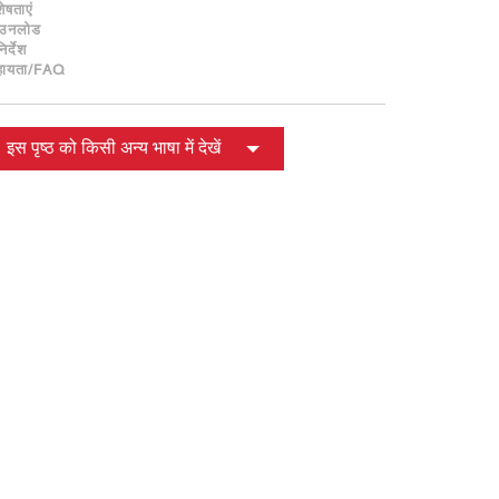
ខ្មែរ
शेषताएं
ाउनलोड
한국어
िर्देश
हायता/FAQ
Nederlan
Polski
Portuguê
इस पृष्ठ को किसी अन्य भाषा में देखें
Português
Svenska
ภาษาไทย
Türkçe
Tiếng Việ
中文