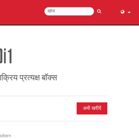
English (
عربي
Dansk
Di1
Deutsch
Ελληνι
Español
क्रिय प्रत्यक्ष बॉक्स
Français
עברית
हिन्दी
अभी खरीदें
Bahasa I
Italiano
日本語
वलोकन