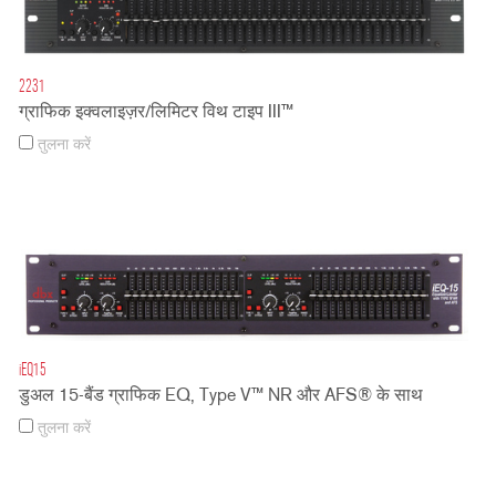
2231
ग्राफिक इक्वलाइज़र/लिमिटर विथ टाइप III™
तुलना करें
iEQ15
डुअल 15-बैंड ग्राफिक EQ, Type V™ NR और AFS® के साथ
तुलना करें