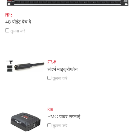
PB48
48-पॉइंट पैच बे
तुलना करें
RTA-M
संदर्भ माइक्रोफोन
तुलना करें
PS6
PMC पावर सप्लाई
तुलना करें