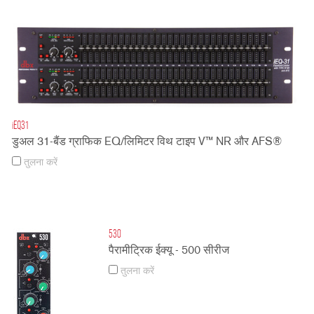
iEQ31
डुअल 31-बैंड ग्राफिक EQ/लिमिटर विथ टाइप V™ NR और AFS®
तुलना करें
530
पैरामीट्रिक ईक्यू - 500 सीरीज
तुलना करें