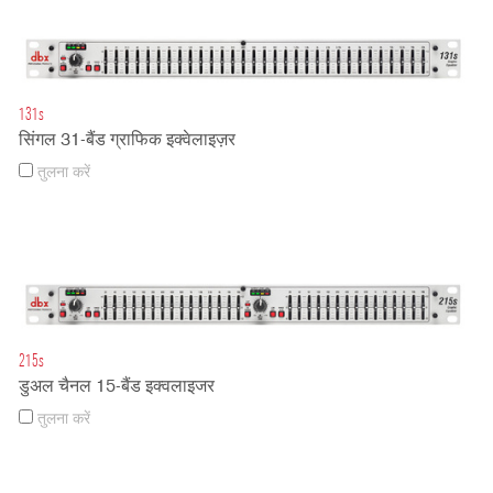
131s
सिंगल 31-बैंड ग्राफिक इक्वेलाइज़र
तुलना करें
215s
डुअल चैनल 15-बैंड इक्वलाइजर
तुलना करें