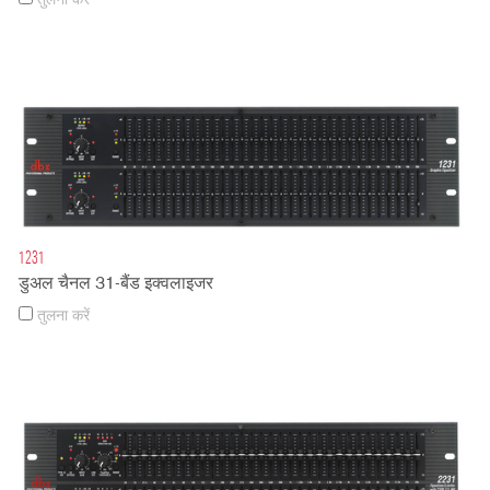
तुलना करें
1231
डुअल चैनल 31-बैंड इक्वलाइजर
तुलना करें