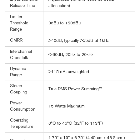
Release Time
attenuation)
Limiter
0dBu to +20dBu
Threshold
Range
CMRR
>40dB, typically >55dB at 1kHz
Interchannel
<-80dB, 20Hz to 20kHz
Crosstalk
Dynamic
>115 dB, unweighted
Range
Stereo
True RMS Power Summing™
Coupling
Power
15 Watts Maximum
Consumption
Operating
0°C to 45°C (32°F to 113°F)
Temperature
1.75" x 19" x 6.75" (4.45 cm x 48.2 cm x