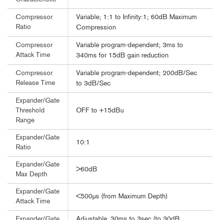
Variable; 1:1 to Infinity:1; 60dB Maximum
Compressor
Ratio
Compression
Variable program-dependent; 3ms to
Compressor
Attack Time
340ms for 15dB gain reduction
Variable program-dependent; 200dB/Sec
Compressor
Release Time
to 3dB/Sec
Expander/Gate
OFF to +15dBu
Threshold
Range
Expander/Gate
10:1
Ratio
Expander/Gate
>60dB
Max Depth
Expander/Gate
<500µs (from Maximum Depth)
Attack Time
Adjustable, 30ms to 3sec (to 30dB
Expander/Gate