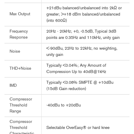
+21dBu balanced/unbalanced into 2kΩ or
Max Output
greater; >+18 dBm balanced/unbalanced
(into 600Ω)
20Hz - 20kHz; +0, -0.5dB, Typical 3dB
Frequency
Response
points are 0.35Hz and 110kHz, unity gain
<-90dBu, 22Hz to 22kHz, no weighting,
Noise
unity gain
Typically <0.04%; Any Amount of
THD+Noise
Compression Up to 40dB@1kHz
Typically <0.08% SMPTE @ +10dBu
IMD
(15dB Gain reduction)
Compressor
-40dBu to +20dBu
Threshold
Range
Compressor
Selectable OverEasy® or hard knee
Threshold
Characteristic