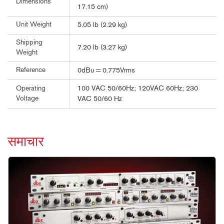
Dimensions
17.15 cm)
Unit Weight
5.05 lb (2.29 kg)
Shipping
7.20 lb (3.27 kg)
Weight
Reference
0dBu = 0.775Vrms
100 VAC 50/60Hz; 120VAC 60Hz; 230
Operating
Voltage
VAC 50/60 Hz
समाचार