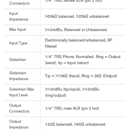
1/4" TRS, female XLR (pin 2 hot)
Connectors
Input
>50kΩ balanced, >25kΩ unbalanced
Impedance
Max Input
>+24dBu, Balanced or Unbalanced
Electronically balanced/unbalanced, RF
Input Type
filtered
1/4" TRS Phone, Normalled: Ring = Output
Sidechain
(send); tip = Input (return)
Sidechain
Tip = >10kΩ (Input), Ring = 2kΩ (Output)
Impedance
>+20dBu (tip/input); >+20dBu
Sidechain Max
Input Level
(ring/output)
Output
1/4" TRS, male XLR (pin 2 hot)
Connectors
Output
120Ω balanced, >60Ω unbalanced
Impedance