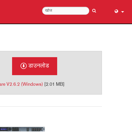
English (
عربي
Dansk
Deutsch
Ελληνι
डाउनलोड
Español
Français
are V2.6.2 (Windows)
[2.01 MB]
עברית
हिन्दी
Bahasa I
Italiano
日本語