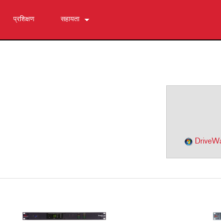
प्रशिक्षण
सहायता
हमसे संपर्क करें
24/7 सहायता केंद्र
सॉफ्टवेयर
डाउनलोड
वारंटी
उत्पाद पंजीकरण
सेवा
DriveW