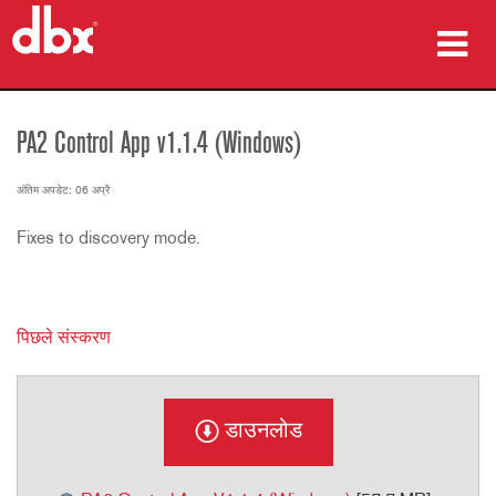
उत्पाद
PA2 Control App v1.1.4 (Windows)
केस स्टडीज़
अंतिम अपडेट: 06 अप्रै
कहां खरीदें
Fixes to discovery mode.
प्रशिक्षण
सहायता
पिछले संस्करण
डाउनलोड
भाषा/क्षेत्र