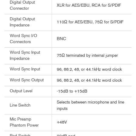
Digital Output
XLR for AES/EBU, RCA for S/PDIF
Connector
Digital Output
110Ω for AES/EBU, 75Ω for S/PDIF
Impedance
Word Sync I/O
BNC
Connectors
Word Sync Input
75Ω terminated by internal jumper
Impedance
Word Sync Input
96, 88.2, 48, or 44.1kHz word clock
Word Sync Output
96, 88.2, 48, or 44.1kHz word clock
Output Level
-15dB to +15dB
Selects between microphone and line
Line Switch
inputs
Mic Preamp
+48V
Phantom Power