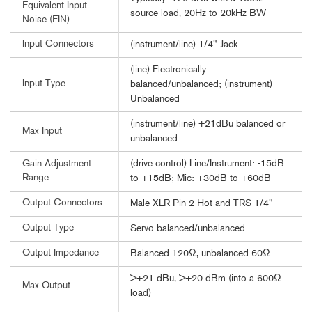
Equivalent Input
source load, 20Hz to 20kHz BW
Noise (EIN)
Input Connectors
(instrument/line) 1/4" Jack
(line) Electronically
Input Type
balanced/unbalanced; (instrument)
Unbalanced
(instrument/line) +21dBu balanced or
Max Input
unbalanced
(drive control) Line/Instrument: -15dB
Gain Adjustment
Range
to +15dB; Mic: +30dB to +60dB
Output Connectors
Male XLR Pin 2 Hot and TRS 1/4"
Output Type
Servo-balanced/unbalanced
Output Impedance
Balanced 120Ω, unbalanced 60Ω
>+21 dBu, >+20 dBm (into a 600Ω
Max Output
load)