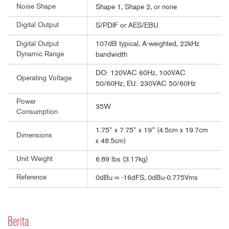
Noise Shape
Shape 1, Shape 2, or none
Digital Output
S/PDIF or AES/EBU
107dB typical, A-weighted, 22kHz
Digital Output
Dynamic Range
bandwidth
DO: 120VAC 60Hz, 100VAC
Operating Voltage
50/60Hz; EU: 230VAC 50/60Hz
Power
35W
Consumption
1.75'' x 7.75'' x 19'' (4.5cm x 19.7cm
Dimensions
x 48.5cm)
Unit Weight
6.89 lbs (3.17kg)
Reference
0dBu = -16dFS, 0dBu-0.775Vms
Berita