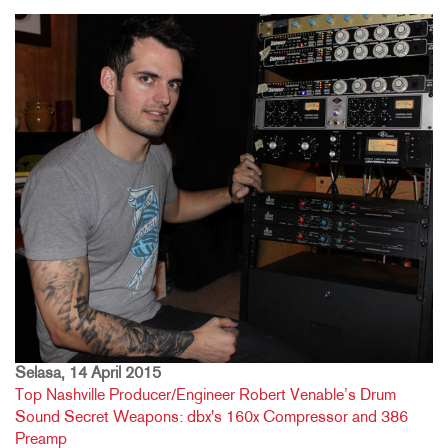
Selasa, 14 April 2015
Top Nashville Producer/Engineer Robert Venable’s Drum
Sound Secret Weapons: dbx's 160x Compressor and 386
Preamp