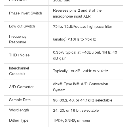
Pad Switch
20dB pad
Reverses pins 2 and 3 of the
Phase Invert Switch
microphone input XLR
Low cut Switch
75Hz, 12dB/octave high pass filter
Frequency
(analog) <10Hz to 75kHz
Response
0.35% typical at +4dBu out, 1kHz, 40
THD+Noise
dB gain
Interchannel
Typically –80dB, 20Hz to 20kHz
Crosstalk
dbx® Type IV® A/D Conversion
A/D Converter
System
Sample Rate
96, 88.2, 48, or 44.1kHz selectable
Wordlength
24, 20, or 16 bit selectable
Dither Type
TPDF, SNR2, or none