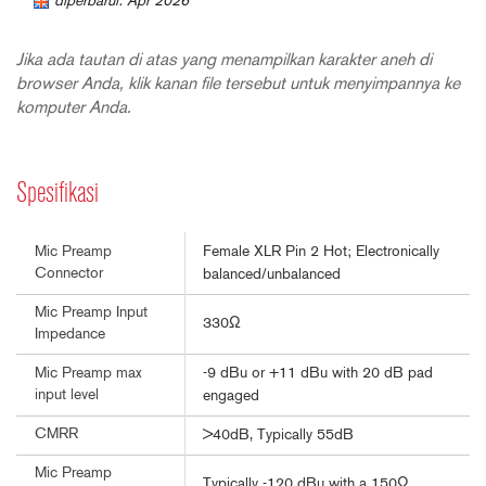
diperbarui: Apr 2026
Jika ada tautan di atas yang menampilkan karakter aneh di
browser Anda, klik kanan file tersebut untuk menyimpannya ke
komputer Anda.
Spesifikasi
Female XLR Pin 2 Hot; Electronically
Mic Preamp
Connector
balanced/unbalanced
Mic Preamp Input
330Ω
Impedance
-9 dBu or +11 dBu with 20 dB pad
Mic Preamp max
input level
engaged
CMRR
>40dB, Typically 55dB
Mic Preamp
Typically -120 dBu with a 150Ω