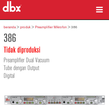
produk
beranda
>
produk
>
Preamplifier Mikrofon
>
386
386
Studi Kasus
tempat membeli
Tidak diproduksi
pelatihan
Preamplifier Dual Vacuum
Tube dengan Output
dukungan
Digital
Bahasa/Wilayah