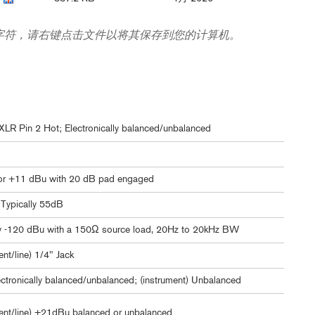
字符，请右键点击文件以将其保存到您的计算机。
XLR Pin 2 Hot; Electronically balanced/unbalanced
or +11 dBu with 20 dB pad engaged
Typically 55dB
ly -120 dBu with a 150Ω source load, 20Hz to 20kHz BW
ent/line) 1/4" Jack
lectronically balanced/unbalanced; (instrument) Unbalanced
ment/line) +21dBu balanced or unbalanced