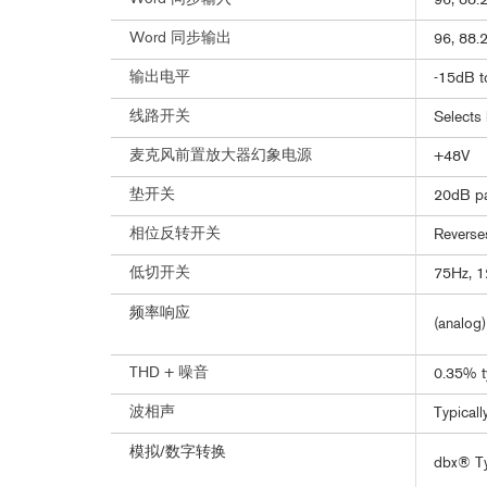
96, 88.2
Word 同步输出
96, 88.2
输出电平
-15dB 
线路开关
Selects
麦克风前置放大器幻象电源
+48V
垫开关
20dB p
相位反转开关
Reverse
低切开关
75Hz, 12
频率响应
(analog
THD + 噪音
0.35% t
波相声
Typical
模拟/数字转换
dbx® Ty