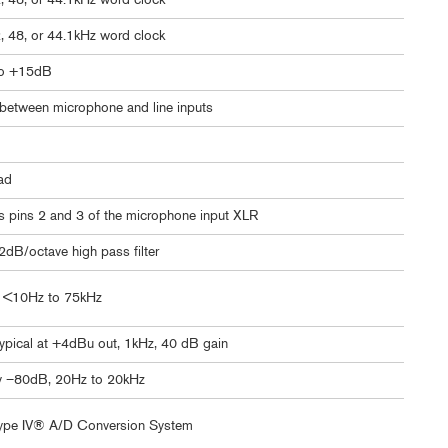
, 48, or 44.1kHz word clock
, 48, or 44.1kHz word clock
to +15dB
 between microphone and line inputs
ad
s pins 2 and 3 of the microphone input XLR
dB/octave high pass filter
) <10Hz to 75kHz
ypical at +4dBu out, 1kHz, 40 dB gain
ly –80dB, 20Hz to 20kHz
pe IV® A/D Conversion System