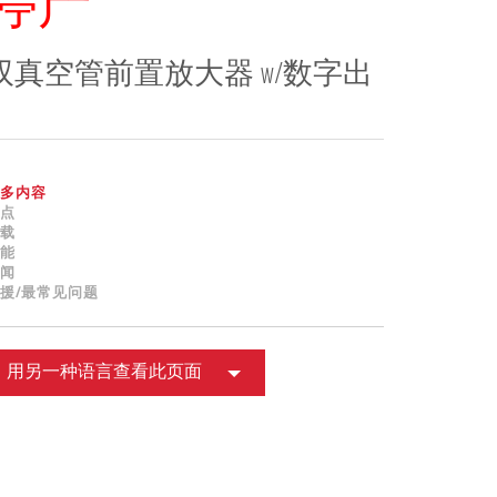
停产
ខ្មែរ
한국어
双真空管前置放大器 w/数字出
Nederlan
Polski
Portuguê
Português
多内容
Svenska
点
载
ภาษาไทย
能
Türkçe
闻
援/最常见问题
Tiếng Việ
中文
用另一种语言查看此页面