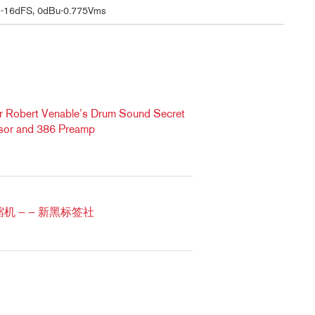
 -16dFS, 0dBu-0.775Vms
er Robert Venable’s Drum Sound Secret
sor and 386 Preamp
压缩机 — — 新黑标签社