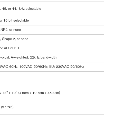
, 48, or 44.1kHz selectable
or 16 bit selectable
NR2, or none
, Shape 2, or none
 or AES/EBU
ypical, A-weighted, 22kHz bandwidth
0VAC 60Hz, 100VAC 50/60Hz; EU: 230VAC 50/60Hz
 7.75'' x 19'' (4.5cm x 19.7cm x 48.5cm)
 (3.17kg)