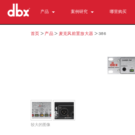
产品
案例研究
哪里购买
CX Series (China)
CX2400 (China)
新闻
首页
>
产品
>
麦克风前置放大器
>
386
500 Series
CX3600 (China)
510
DriveRack (ch)
CX4800 (China)
520
DriveRack Premium
个人监测与控制
530
DriveRack 260
PMC16
ZonePRO
560A
TR1616
1260
区域控制器 （我们的）
580
PS6
1261
ZC-鲍勃 ·
反馈抑制
1260 m
ZC 火
AFS2
麦克风前置放大器
1261 米
ZC1
DriveRack 260
286s
动态处理器
640
ZC2 级
iEQ15
676
166xs
分频器
641
ZC3
iEQ31
580
266xs
223s
均衡器
640 m
ZC4
560A
223xs
131s
较大的图像
分谐波合成
641 米
ZC6
520
基地
215s
DriveRack 260