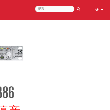
English (
عربي
Dansk
Deutsch
Ελληνι
Español
Français
עברית
हिन्दी
386
Bahasa I
Italiano
日本語