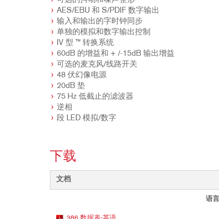
可选的抖动和噪声整形
AES/EBU 和 S/PDIF 数字输出
输入和输出的字时钟同步
单独的模拟和数字输出控制
IV 型 ™ 转换系统
60dB 的增益和 + /-15dB 输出增益
可选的麦克风/线路开关
48 伏幻像电源
20dB 垫
75 Hz 低截止的滤波器
逆相
段 LED 模拟/数字
下载
文档
语
386 数据表-英语