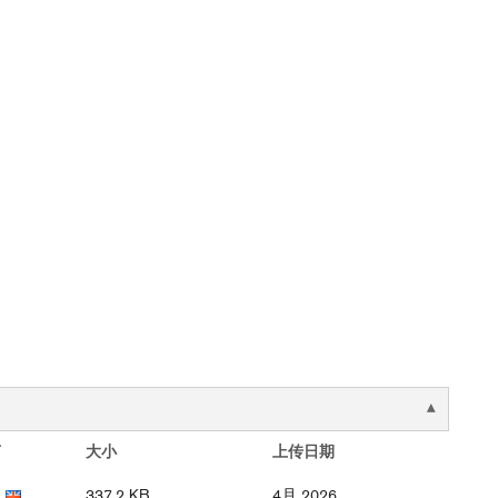
言
大小
上传日期
337.2 KB
4月 2026