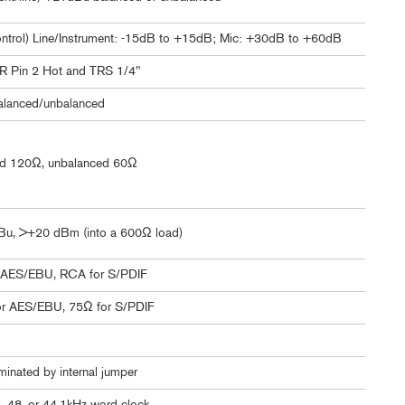
control) Line/Instrument: -15dB to +15dB; Mic: +30dB to +60dB
R Pin 2 Hot and TRS 1/4"
alanced/unbalanced
d 120Ω, unbalanced 60Ω
u, >+20 dBm (into a 600Ω load)
 AES/EBU, RCA for S/PDIF
r AES/EBU, 75Ω for S/PDIF
inated by internal jumper