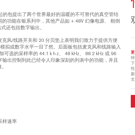
担得起的包提出了两个世界最好的温暖的不可替代的真空管结
许多相同的功能在银系列中，其他产品如 + 48V 幻像电源、 相倒
IF 格式还包括数字输出。
麦克风/线路开关和 20 分贝垫上表明我们致力于提供方便
迹象的模拟或数字水平一目了然。后面板包括麦克风和线路输入
更
的 44.1 k h z、 48 kHz、 88.2 kHz 或 96
特
和数字输出控制到此已经令人印象深刻的列表中的功能，并且
下
准。
性
新
支
z 采样速率