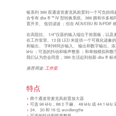
配件
YCT
234xs
231s
DriveRack PA2
db10
停产型号
ZC8
1215
510
db12
银系列 386 双通道管麦克风前置到一个可负
ZC9
1231
PB48
合专有 dbx ® ™ IV 型转换系统。386 拥有
置开关、 低切滤波 ；但在 AES/EBU 和 S/PD
2231
RTA-M
iEQ15
PS6
在高阻抗、 1/4"仪器的输入端位于前面板，以及
在工作室里。12 段 LED 米提供一个可视化
iEQ31
Di1
和输出、 字时钟同步输入、 输出和数字输出。添加可选的采样率
530
DJDI
kHz ；可选的抖动和噪声整形 ；和单独模拟
CT-2
我们认为您会同意，386 生活起到创新 dbx ® 标
CT-3
推荐用途:
工作室
.
DI4
特点
两个通道管麦克风前置放大器
可选 96 kHz，88.2 千赫、 48 kHz 或 44.1 kH
24、 20 和 16 位 wordlengths