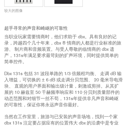
较大的图像
超乎寻常的声音和崎岖的可靠性
当职业玩家需要情商时，他们求助于 dbx。具有良好的记
录，跨越四个几十年来，dbx ® 情商的人都是行业标准的旅
游、 制片商和音频装置。与受人尊敬的临情商的 dbx 遗
产，131s年满足要求最苛刻的扩声环境，同时提供简单的
简单控件。
Dbx 131s 包括 31 波段单路的 1/3 倍频程均衡、 走调 dB 输
入增益，可切换的 ± 6 dB 或走调分贝范围、 20 毫米导电滑
块、 直观的用户界面和输出级计量，刺激或剪掉。从其扩
展的 10 赫兹至 50 千赫频率响应和 110 分贝到质量部件的
动态范围和对细节一丝不苟，131s年提供非凡声音和崎岖
的可靠性，保证你将永远声音你最好。
当然在工作室里，旅游与已安装的声音场地，找到一个家
dbx 131s 注定要占据应有的位置伟大 dbx 的沿袭中是专业