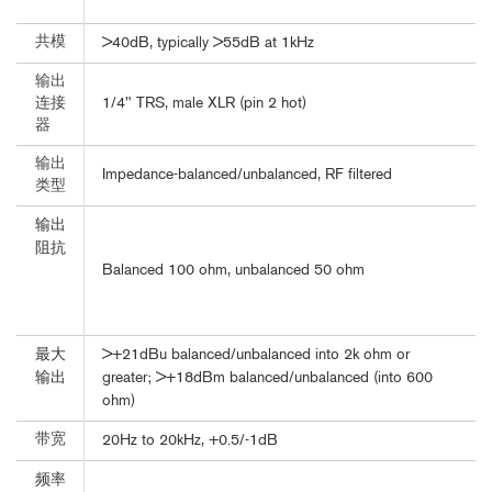
共模
>40dB, typically >55dB at 1kHz
输出
1/4" TRS, male XLR (pin 2 hot)
连接
器
输出
Impedance-balanced/unbalanced, RF filtered
类型
输出
阻抗
Balanced 100 ohm, unbalanced 50 ohm
最大
>+21dBu balanced/unbalanced into 2k ohm or
输出
greater; >+18dBm balanced/unbalanced (into 600
ohm)
带宽
20Hz to 20kHz, +0.5/-1dB
频率