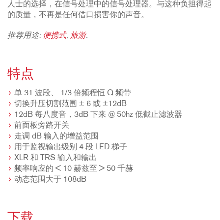
人士的选择，在信号处理中的信号处理器。与这种负担得起
的质量，不再是任何借口损害你的声音。
推荐用途:
便携式
,
旅游
.
特点
单 31 波段、 1/3 倍频程恒 Q 频带
切换升压切割范围 ± 6 或 ±12dB
12dB 每八度音，3dB 下来 @ 50hz 低截止滤波器
前面板旁路开关
走调 dB 输入的增益范围
用于监视输出级别 4 段 LED 梯子
XLR 和 TRS 输入和输出
频率响应的 < 10 赫兹至 > 50 千赫
动态范围大于 108dB
下载