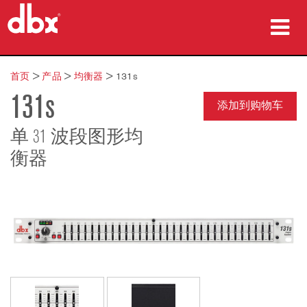
产品
首页
>
产品
>
均衡器
>
131s
131s
案例研究
添加到购物车
哪里购买
单 31 波段图形均
衡器
培训
支持
语言/地区