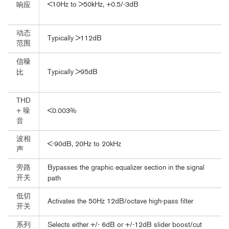
<10Hz to >50kHz, +0.5/-3dB
响应
动态
Typically >112dB
范围
信噪
Typically >95dB
比
THD
<0.003%
+ 噪
音
波相
<-90dB, 20Hz to 20kHz
声
Bypasses the graphic equalizer section in the signal
旁路
开关
path
低切
Activates the 50Hz 12dB/octave high-pass filter
开关
Selects either +/- 6dB or +/-12dB slider boost/cut
系列