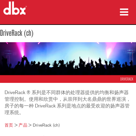
产品
DriveRack (ch)
案例研究
哪里购买
培训
支持
DriveRack ® 系列是不同群体的处理器提供的均衡和扬声器
管理控制。使用和欣赏中，从崇拜到大名鼎鼎的世界巡演，
房子的每一种 DriveRack 系列是地点的最受欢迎的扬声器管
理系统。
语言/地区
首页
>
产品
>
DriveRack (ch)