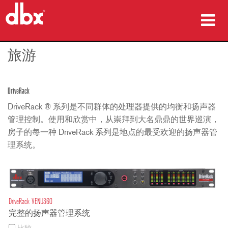
产品
旅游
案例研究
DriveRack
哪里购买
DriveRack ® 系列是不同群体的处理器提供的均衡和扬声器
管理控制。使用和欣赏中，从崇拜到大名鼎鼎的世界巡演，
培训
房子的每一种 DriveRack 系列是地点的最受欢迎的扬声器管
理系统。
支持
语言/地区
DriveRack VENU360
完整的扬声器管理系统