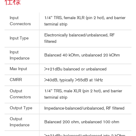
仕様
1/4" TRS, female XLR (pin 2 hot), and barrier
Input
Connectors
terminal strip
Electronically balanced/unbalanced, RF
Input Type
filtered
Input
Balanced 40 kOhm, unbalanced 20 kOhm
Impedance
Max Input
>+21dBu balanced or unbalanced
CMRR
>40dB, typically >55dB at 1kHz
1/4" TRS, male XLR (pin 2 hot), and barrier
Output
Connectors
terminal strip
Output Type
Impedance-balanced/unbalanced, RF filtered
Output
Balanced 200 ohm, unbalanced 100 ohm
Impedance