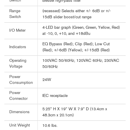
Switch
Bessel high-pass filter
(recessed) Selects either +/- 6dB or +/-
Range
Switch
15dB slider boost/cut range
4-LED bar graph (Green, Green, Yellow, Red)
I/O Meter
at -10, 0, +10, and +18dBu
EQ Bypass (Red); Clip (Red); Low Cut
Indicators
(Red); +/-6dB (Yellow); +/-15dB (Red)
100VAC 50/60Hz; 120VAC 60Hz; 230VAC
Operating
Voltage
50/60Hz
Power
24W
Consumption
Power
IEC receptacle
Connector
5.25" H X 19" W X 7.9" D (13.4cm x
Dimensions
48.3cm x 20.1cm)
Unit Weight
10.6 lbs.