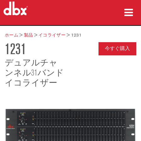
製品
ホーム
>
製品
>
イコライザー
>
1231
1231
導入事例
今すぐ購入
購入先
デュアルチャ
ンネル31バンド
トレーニング
イコライザー
サポート
言語/地域