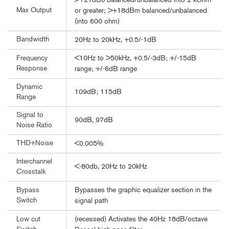
>+21dBu balanced/unbalanced into 2 kOhm
Max Output
or greater; >+18dBm balanced/unbalanced
(into 600 ohm)
Bandwidth
20Hz to 20kHz, +0.5/-1dB
<10Hz to >50kHz, +0.5/-3dB; +/-15dB
Frequency
Response
range; +/-6dB range
Dynamic
109dB; 115dB
Range
Signal to
90dB, 97dB
Noise Ratio
THD+Noise
<0.005%
Interchannel
<-80db, 20Hz to 20kHz
Crosstalk
Bypasses the graphic equalizer section in the
Bypass
Switch
signal path
(recessed) Activates the 40Hz 18dB/octave
Low cut