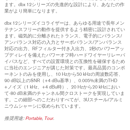
ます。dbx 12シリーズの先進的な設計により、あなたの作
業がより簡単になります。
dbx 12シリーズイコライザーは、あらゆる用途で長年メン
テナンスフリーの動作を提供するよう精密に設計されてい
ます。磁気的に分離されたトランス、電子的にバランス/
アンバランス対応の入力とサーボバランス/アンバランス
対応の出力、RFフィルター付き入出力、2秒のパワーアッ
プディレイを備えたパワーオフ時ハードワイヤーリレーバ
イパスなど、すべての設置環境との互換性を確保するため
に当社のエンジニアが講じた対策です。最高品質のコンポ
ーネントのみを使用し、10 Hzから50 kHzの周波数応答、
90 dB以上のSNR（+4 dBu基準）、0.005%未満のTHD
+ノイズ（1 kHz、+4 dBu時）、20 Hzから20 kHzにおい
て-80 dB未満のチャンネル間クロストークを実現していま
す。この細部へのこだわりすべてが、3Uスチール/アルミ
ニウムシャーシに収められています。
推奨用途:
Portable
,
Tour
.