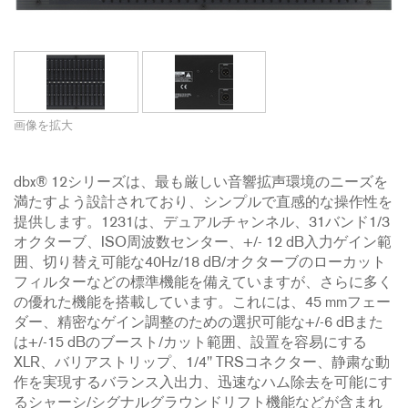
画像を拡大
dbx® 12シリーズは、最も厳しい音響拡声環境のニーズを
満たすよう設計されており、シンプルで直感的な操作性を
提供します。1231は、デュアルチャンネル、31バンド1/3
オクターブ、ISO周波数センター、+/- 12 dB入力ゲイン範
囲、切り替え可能な40Hz/18 dB/オクターブのローカット
フィルターなどの標準機能を備えていますが、さらに多く
の優れた機能を搭載しています。これには、45 mmフェー
ダー、精密なゲイン調整のための選択可能な+/-6 dBまた
は+/-15 dBのブースト/カット範囲、設置を容易にする
XLR、バリアストリップ、1/4'' TRSコネクター、静粛な動
作を実現するバランス入出力、迅速なハム除去を可能にす
るシャーシ/シグナルグラウンドリフト機能などが含まれ