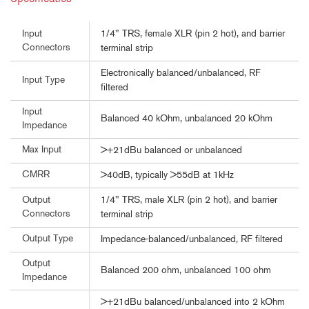
1/4" TRS, female XLR (pin 2 hot), and barrier
Input
Connectors
terminal strip
Electronically balanced/unbalanced, RF
Input Type
filtered
Input
Balanced 40 kOhm, unbalanced 20 kOhm
Impedance
Max Input
>+21dBu balanced or unbalanced
CMRR
>40dB, typically >55dB at 1kHz
1/4" TRS, male XLR (pin 2 hot), and barrier
Output
Connectors
terminal strip
Output Type
Impedance-balanced/unbalanced, RF filtered
Output
Balanced 200 ohm, unbalanced 100 ohm
Impedance
>+21dBu balanced/unbalanced into 2 kOhm