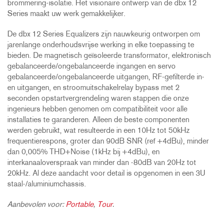
brommering-isolatie. Het visionaire ontwerp van de dbx 12
Series maakt uw werk gemakkelijker.
De dbx 12 Series Equalizers zijn nauwkeurig ontworpen om
jarenlange onderhoudsvrijse werking in elke toepassing te
bieden. De magnetisch geïsoleerde transformator, elektronisch
gebalanceerde/ongebalanceerde ingangen en servo
gebalanceerde/ongebalanceerde uitgangen, RF-gefilterde in-
en uitgangen, en stroomuitschakelrelay bypass met 2
seconden opstartvergrendeling waren stappen die onze
ingenieurs hebben genomen om compatibiliteit voor alle
installaties te garanderen. Alleen de beste componenten
werden gebruikt, wat resulteerde in een 10Hz tot 50kHz
frequentierespons, groter dan 90dB SNR (ref +4dBu), minder
dan 0,005% THD+Noise (1kHz bij +4dBu), en
interkanaaloverspraak van minder dan -80dB van 20Hz tot
20kHz. Al deze aandacht voor detail is opgenomen in een 3U
staal-/aluminiumchassis.
Aanbevolen voor:
Portable
,
Tour
.