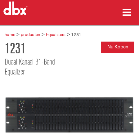
producten
home
>
producten
>
Equalisers
>
1231
1231
Case studies
Nu Kopen
waar te kopen
Duaal Kanaal 31-Band
Equalizer
training
ondersteuning
Taal/Regio