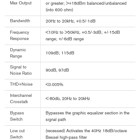
Max Output
or greater; >+18dBm balanced/unbalanced
(into 600 ohm)
Bandwidth
20Hz to 20kHz, +0.5/-1dB
<10Hz to >50kHz, +0.5/-3dB; +/-15dB
Frequency
Response
range; +/-6dB range
Dynamic
109dB; 115dB
Range
Signal to
90dB, 97dB
Noise Ratio
THD+Noise
<0.005%
Interchannel
<-80db, 20Hz to 20kHz
Crosstalk
Bypasses the graphic equalizer section in the
Bypass
Switch
signal path
(recessed) Activates the 40Hz 18dB/octave
Low cut
Switch
Bessel high-pass filter