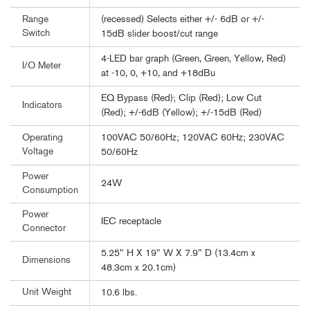
(recessed) Selects either +/- 6dB or +/-
Range
Switch
15dB slider boost/cut range
4-LED bar graph (Green, Green, Yellow, Red)
I/O Meter
at -10, 0, +10, and +18dBu
EQ Bypass (Red); Clip (Red); Low Cut
Indicators
(Red); +/-6dB (Yellow); +/-15dB (Red)
100VAC 50/60Hz; 120VAC 60Hz; 230VAC
Operating
Voltage
50/60Hz
Power
24W
Consumption
Power
IEC receptacle
Connector
5.25" H X 19" W X 7.9" D (13.4cm x
Dimensions
48.3cm x 20.1cm)
Unit Weight
10.6 lbs.