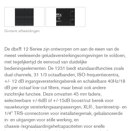
Grotere afbeeldingen
De dbx® 12 Series zijn ontworpen om aan de eisen van de
meest veeleisende geluidsversterkingsomgevingen te voldoen,
met tegelijkertijd de eenvoud van duidelijke
bedieningselementen. De 1231 biedt standaardfuncties zoals
dual-channels, 31 1/3 octaafbanden, ISO-frequentiecentra,
+/- 12 dB ingangsversterkingsbereik en schakelbare 40Hz/18
dB per octaaf low-cut filters, maar bevat ook andere
inzichtrijke functies. Deze omvatten 45 mm faders;
selecteerbare +/-6dB of +/-15dB boost/cut bereik voor
nauwkeurige versterkingsaanpassingen; XLR-, barriërestrip- en
1/4'' TRS-connectoren voor installatiegemak; gebalanceerde
in- en uitgangen voor stille werking; en
chassis-/signaalaardingshefcapaciteiten voor snelle