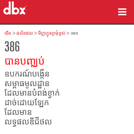
ផលិតផល
ដើម
>
ផលិតផល
>
មីក្រូហ្វូនក្រមុំខ្ពស់
>
386
386
ករណីសិក្សា
កន្លែងទិញ
បានបញ្ឈប់
បណ្ដុះបណ្ដាល
ឧបករណ៍បង្កើន
សម្ពាធមូលដ្ឋាន
ការគាំទ្រ
ដែលមានបំពង់ខ្វាក់
ដាច់ដោយឡែក
ដែលមាន​
ភាសា/តំបន់
លទ្ធផលឌីជីថល