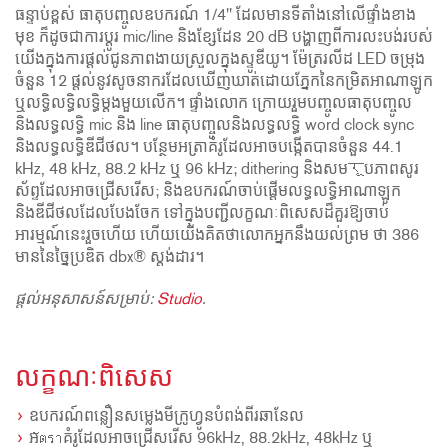
ធន្ទាប់ខ្ពស់ ធាតុបញ្ចូលឧបករណ៍ 1/4" ដែលមានទីតាំងនៅលើផ្ទាំងខាង
មុខ ក៏ដូចជាការប្តូរ mic/line និងខ្សែដែន 20 dB បង្ហាញពីការលះបង់របស់
យើងក្នុងការផ្តល់ជូនភាពងាយស្រួលក្នុងស្ទូឌីយូ។ ម៉ែត្ររលីដ LED ចម្រុង
ចំនួន 12 ផ្តល់នូវសូចនាករដែលឃើញឃាត់ដោយភ្នែកនៃកម្រិតអាណាឡូក
ឬលទ្ធិលទ្ធិលទ្ធិម្តងមួយលើក។ ផ្ទាំងលោក ក្រោយរួមបញ្ចូលធាតុបញ្ចូល
និងលទ្ធលទ្ធិ mic និង line ធាតុបញ្ចូលនិងលទ្ធលទ្ធិ word clock sync
និងលទ្ធលទ្ធិឌីជីថល។ បន្ថែមអត្រាគំរូដែលអាចបង្កើតបានចំនួន 44.1
kHz, 48 kHz, 88.2 kHz ឬ 96 kHz; dithering និងសមरূបភាពសូរ
ស័ព្ទដែលអាចជ្រើសរើស; និងឧបករណ៍ចាប់ផ្តើមលទ្ធលទ្ធិអាណាឡូក
និងឌីជីថលដែលបែងចែក ទៅក្នុងបញ្ជីលក្ខណៈពិសេសដ៏គួរឱ្យចាប់
អារម្មណ៍នេះរួចហើយ ហើយយើងគិតថាលោកអ្នកនឹងយល់ព្រម ថា 386
មាននៃច្នៃប្រឌិត dbx® ស្តង់ដារ។
ផ្តល់អនុសាសន៍សម្រាប់:
Studio
.
លក្ខណៈពិសេស
ឧបករណ៍ពន្លឿនសម្លេងមីក្រូហ្វូនបំពង់ពីរឆានែល
អัตราគំរូដែលអាចជ្រើសរើស 96kHz, 88.2kHz, 48kHz ឬ