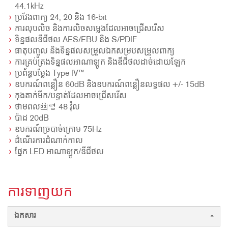
44.1kHz
ប្រវែងពាក្យ 24, 20 និង 16-bit
ការលុបលិច និងការលិចសម្លេងដែលអាចជ្រើសរើស
ទិន្នផលឌីជីថល AES/EBU និង S/PDIF
ធាតុបញ្ចូល និងទិន្នផលសម្រួលឯកសម្របសម្រួលពាក្យ
ការគ្រប់គ្រងទិន្នផលអាណាឡូក និងឌីជីថលដាច់ដោយឡែក
ប្រព័ន្ធបម្លែង Type IV™
ឧបករណ៍ពន្លឿន 60dB និងឧបករណ៍ពន្លឿនលទ្ធផល +/- 15dB
កុងតាក់មីក/បន្ទាត់ដែលអាចជ្រើសរើស
ថាមពល幽령 48 វ៉ុល
ប៉ាដ 20dB
ឧបករណ៍ច្របាច់ក្រោម 75Hz
ដំណើរការដំណាក់កាល
ផ្នែក LED អាណាឡូក/ឌីជីថល
ការទាញយក
ឯកសារ