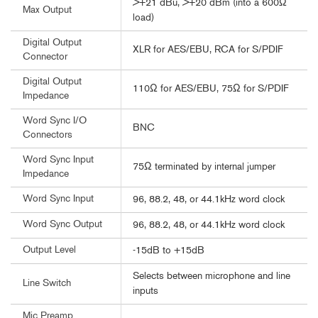
>+21 dBu, >+20 dBm (into a 600Ω
Max Output
load)
Digital Output
XLR for AES/EBU, RCA for S/PDIF
Connector
Digital Output
110Ω for AES/EBU, 75Ω for S/PDIF
Impedance
Word Sync I/O
BNC
Connectors
Word Sync Input
75Ω terminated by internal jumper
Impedance
Word Sync Input
96, 88.2, 48, or 44.1kHz word clock
Word Sync Output
96, 88.2, 48, or 44.1kHz word clock
Output Level
-15dB to +15dB
Selects between microphone and line
Line Switch
inputs
Mic Preamp