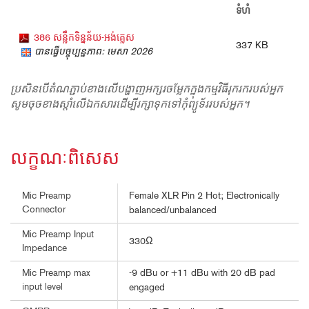
ទំហំ
386 សន្លឹកទិន្នន័យ-អង់គ្លេស
337 KB
បានធ្វើបច្ចុប្បន្នភាព: មេសា 2026
ប្រសិនបើតំណភ្ជាប់ខាងលើបង្ហាញអក្សរចម្លែកក្នុងកម្មវិធីរុករករបស់អ្នក
សូមចុចខាងស្តាំលើឯកសារដើម្បីរក្សាទុកទៅកុំព្យូទ័ររបស់អ្នក។
លក្ខណៈពិសេស
Female XLR Pin 2 Hot; Electronically
Mic Preamp
Connector
balanced/unbalanced
Mic Preamp Input
330Ω
Impedance
-9 dBu or +11 dBu with 20 dB pad
Mic Preamp max
input level
engaged