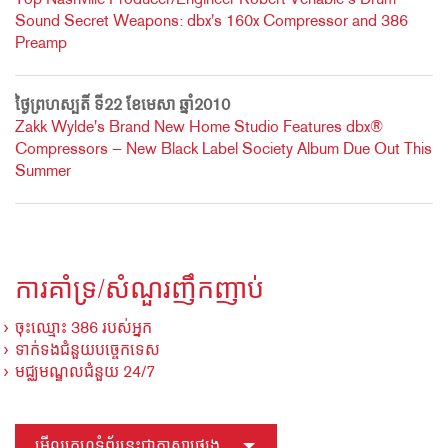
Sound Secret Weapons: dbx's 160x Compressor and 386
Preamp
ថ្ងៃព្រហស្បតិ៍ ទី22 ខែមេសា ឆ្នាំ2010
Zakk Wylde's Brand New Home Studio Features dbx®
Compressors — New Black Label Society Album Due Out This
Summer
ការគាំទ្រ/សំណួរញឹកញាប់
ចុះឈ្មោះ 386 របស់អ្នក
ទាក់ទងជំនួយបច្ចេកទេស
មជ្ឈមណ្ឌលជំនួយ 24/7
មើលគេហទំព័រនេះជាភាសាផ្សេង