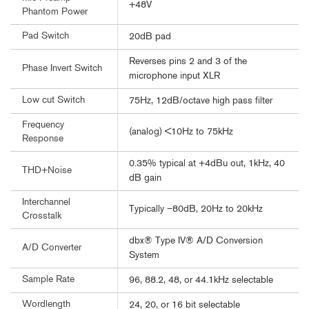
+48V
Phantom Power
Pad Switch
20dB pad
Reverses pins 2 and 3 of the
Phase Invert Switch
microphone input XLR
Low cut Switch
75Hz, 12dB/octave high pass filter
Frequency
(analog) <10Hz to 75kHz
Response
0.35% typical at +4dBu out, 1kHz, 40
THD+Noise
dB gain
Interchannel
Typically –80dB, 20Hz to 20kHz
Crosstalk
dbx® Type IV® A/D Conversion
A/D Converter
System
Sample Rate
96, 88.2, 48, or 44.1kHz selectable
Wordlength
24, 20, or 16 bit selectable