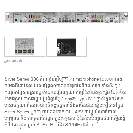
រូបភាពធំជាង
Silver Series 386 គឺជាប្រีអាំផ្លីហ្វায়ែរ microphone ដែលមានរាង
ចម្រុងពីរឆានែល ដែលផ្សំគុណភាពល្អបំផុតនៃពិភពលោក ទាំងពីរ ក្នុង
កញ្ចប់តម្លៃសមស្របម្នាក់ដោយផ្សំលក្ខណៈកម្ដៅនៃបំពង់ខ្វាក់វូម ដែលមិន
អាចជំនួស បានជាមួយប្រព័ន្ធបម្លែង dbx® Type IV™ ផ្ទាល់ខ្លួន។ 386
មានលក្ខណៈពិសេសជាច្រើនដូចគ្នាទៅនឹងផលិតផលផ្សេងទៀតនៅក្នុង
Silver Series ដូចជា ថាមពលភ្នាក់ងារ +48V ការប្តូរដំណាក់កាល
បញ្ច្រាស និងការច្របាច់បង្ហាក់ក្នុងលទ្ធផល ប៉ុន្តែក៏រួមបញ្ចូលផលលទ្ធិលទ្ធិ
ឌីជីថល ក្នុងទម្រង់ AES/EBU និង S/PDIF ផងដែរ។