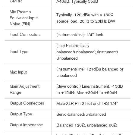
CMRR
>40dB, Typically 55dB
Mic Preamp
Typically -120 dBu with a 150Ω
Equivalent Input
source load, 20Hz to 20kHz BW
Noise (EIN)
Input Connectors
(instrument/line) 1/4" Jack
(line) Electronically
Input Type
balanced/unbalanced; (instrument)
Unbalanced
(instrument/line) +21dBu balanced or
Max Input
unbalanced
(drive control) Line/Instrument: -15dB
Gain Adjustment
Range
to +15dB; Mic: +30dB to +60dB
Output Connectors
Male XLR Pin 2 Hot and TRS 1/4"
Output Type
Servo-balanced/unbalanced
Output Impedance
Balanced 120Ω, unbalanced 60Ω