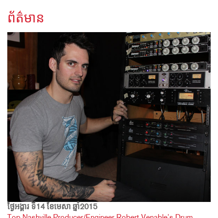
ព័ត៌មាន
ថ្ងៃអង្គារ ទី14 ខែមេសា ឆ្នាំ2015
Top Nashville Producer/Engineer Robert Venable’s Drum