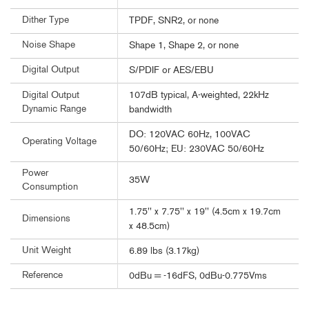
Dither Type
TPDF, SNR2, or none
Noise Shape
Shape 1, Shape 2, or none
Digital Output
S/PDIF or AES/EBU
107dB typical, A-weighted, 22kHz
Digital Output
Dynamic Range
bandwidth
DO: 120VAC 60Hz, 100VAC
Operating Voltage
50/60Hz; EU: 230VAC 50/60Hz
Power
35W
Consumption
1.75'' x 7.75'' x 19'' (4.5cm x 19.7cm
Dimensions
x 48.5cm)
Unit Weight
6.89 lbs (3.17kg)
Reference
0dBu = -16dFS, 0dBu-0.775Vms