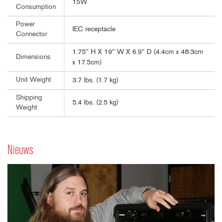
15W
Consumption
Power
IEC receptacle
Connector
1.75" H X 19" W X 6.9" D (4.4cm x 48.3cm
Dimensions
x 17.5cm)
Unit Weight
3.7 lbs. (1.7 kg)
Shipping
5.4 lbs. (2.5 kg)
Weight
Nieuws