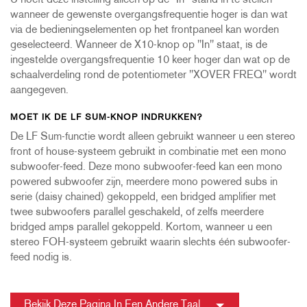
U hoeft deze instelling alleen op de "In"-stand in te stellen
wanneer de gewenste overgangsfrequentie hoger is dan wat
via de bedieningselementen op het frontpaneel kan worden
geselecteerd. Wanneer de X10-knop op "In" staat, is de
ingestelde overgangsfrequentie 10 keer hoger dan wat op de
schaalverdeling rond de potentiometer "XOVER FREQ" wordt
aangegeven.
MOET IK DE LF SUM-KNOP INDRUKKEN?
De LF Sum-functie wordt alleen gebruikt wanneer u een stereo
front of house-systeem gebruikt in combinatie met een mono
subwoofer-feed. Deze mono subwoofer-feed kan een mono
powered subwoofer zijn, meerdere mono powered subs in
serie (daisy chained) gekoppeld, een bridged amplifier met
twee subwoofers parallel geschakeld, of zelfs meerdere
bridged amps parallel gekoppeld. Kortom, wanneer u een
stereo FOH-systeem gebruikt waarin slechts één subwoofer-
feed nodig is.
Bekijk Deze Pagina In Een Andere Taal