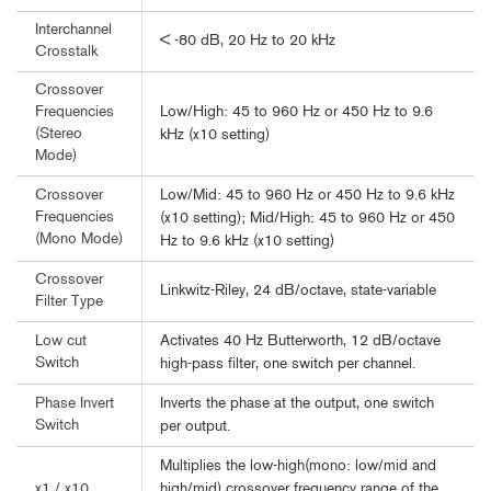
Interchannel
< -80 dB, 20 Hz to 20 kHz
Crosstalk
Crossover
Low/High: 45 to 960 Hz or 450 Hz to 9.6
Frequencies
(Stereo
kHz (x10 setting)
Mode)
Low/Mid: 45 to 960 Hz or 450 Hz to 9.6 kHz
Crossover
Frequencies
(x10 setting); Mid/High: 45 to 960 Hz or 450
(Mono Mode)
Hz to 9.6 kHz (x10 setting)
Crossover
Linkwitz-Riley, 24 dB/octave, state-variable
Filter Type
Activates 40 Hz Butterworth, 12 dB/octave
Low cut
Switch
high-pass filter, one switch per channel.
Inverts the phase at the output, one switch
Phase Invert
Switch
per output.
Multiplies the low-high(mono: low/mid and
high/mid) crossover frequency range of the
x1 / x10