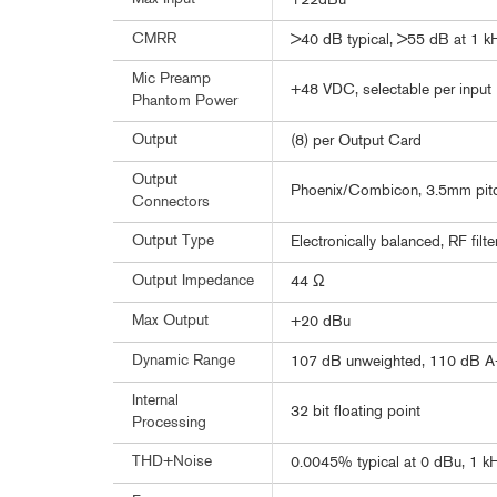
+22dBu
CMRR
>40 dB typical, >55 dB at 1 k
Mic Preamp
+48 VDC, selectable per input
Phantom Power
Output
(8) per Output Card
Output
Phoenix/Combicon, 3.5mm pit
Connectors
Output Type
Electronically balanced, RF filt
Output Impedance
44 Ω
Max Output
+20 dBu
Dynamic Range
107 dB unweighted, 110 dB A
Internal
32 bit floating point
Processing
THD+Noise
0.0045% typical at 0 dBu, 1 kH