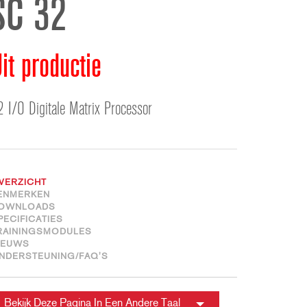
SC 32
ខ្មែរ
한국어
Nederlan
it productie
Polski
Portuguê
2 I/O Digitale Matrix Processor
Português
Svenska
ภาษาไทย
Türkçe
VERZICHT
Tiếng Việ
ENMERKEN
OWNLOADS
中文
PECIFICATIES
RAININGSMODULES
IEUWS
NDERSTEUNING/FAQ'S
Bekijk Deze Pagina In Een Andere Taal