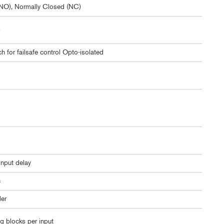
NO), Normally Closed (NC)
C
for failsafe control Opto-isolated
nput delay
c
er
g blocks per input