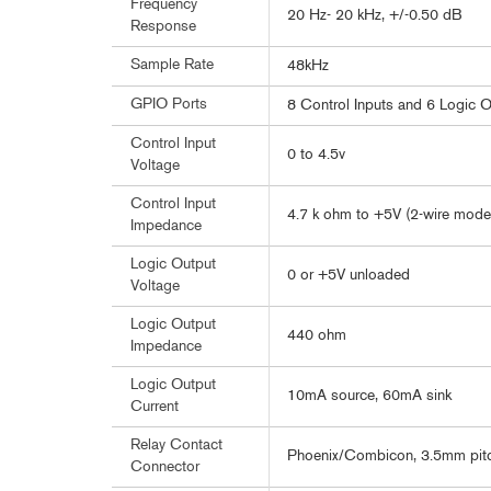
Frequency
20 Hz- 20 kHz, +/-0.50 dB
Response
Sample Rate
48kHz
GPIO Ports
8 Control Inputs and 6 Logic 
Control Input
0 to 4.5v
Voltage
Control Input
4.7 k ohm to +5V (2-wire mode
Impedance
Logic Output
0 or +5V unloaded
Voltage
Logic Output
440 ohm
Impedance
Logic Output
10mA source, 60mA sink
Current
Relay Contact
Phoenix/Combicon, 3.5mm pit
Connector