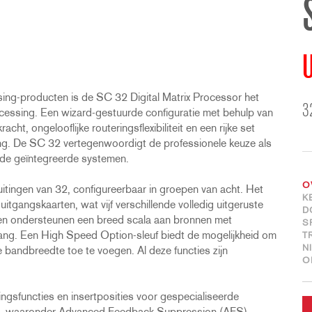
U
ing-producten is de SC 32 Digital Matrix Processor het
3
cessing. Een wizard-gestuurde configuratie met behulp van
, ongelooflijke routeringsflexibiliteit en een rijke set
ning. De SC 32 vertegenwoordigt de professionele keuze als
nde geïntegreerde systemen.
O
itingen van 32, configureerbaar in groepen van acht. Het
K
itgangskaarten, wat vijf verschillende volledig uitgeruste
D
ten ondersteunen een breed scala aan bronnen met
S
gang. Een High Speed Option-sleuf biedt de mogelijkheid om
T
N
bandbreedte toe te voegen. Al deze functies zijn
O
gsfuncties en insertposities voor gespecialiseerde