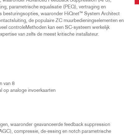
es, waaronder Advanced Feedback Suppression (AFS),
ng, parametrische equalisatie (PEQ), vertraging en
ks besturingsopties, waaronder HiQnet™ System Architect
ontactsluiting, de populaire ZC muurbedieningselementen en
veel controleMethoden kan een SC-systeem werkelijk
rtise van zelfs de meest kritische installateur.
n van 8
l op analoge invoerkaarten
angen, waaronder geavanceerde feedback suppression
AGC), compressie, de-essing en notch parametrische