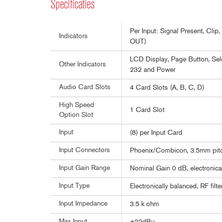
Specificaties
Per Input: Signal Present, Cli
Indicators
OUT)
LCD Display, Page Button, Sele
Other Indicators
232 and Power
Audio Card Slots
4 Card Slots (A, B, C, D)
High Speed
1 Card Slot
Option Slot
Input
(8) per Input Card
Input Connectors
Phoenix/Combicon, 3.5mm pit
Input Gain Range
Nominal Gain 0 dB, electronica
Input Type
Electronically balanced, RF filt
Input Impedance
3.5 k ohm
Max Input