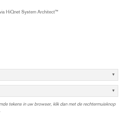
g via HiQnet System Architect™
eemde tekens in uw browser, klik dan met de rechtermuisknop
.