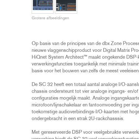
2231
RTA-M
iEQ15
PS6
Grotere afbeeldingen
iEQ31
Di1
530
DJDI
CT-2
Op basis van de principes van de dbx Zone Process
CT-3
nieuwe vlaggenschipproduct voor Digital Matrix Pro
HiQnet System Architect™ maakt ongekende DSP-kracht
DI4
verwerkingsfuncties toegankelijk met minimale trai
basis voor het bouwen van zelfs de meest veeleise
De SC 32 heeft een totaal aantal analoge I/O-aanslu
chassis ondersteunt tot vier analoge ingangs- en/of u
configuraties mogelijk maakt. Analoge ingangskaar
microfoon/lijnschakelaar en fantoomvoeding per in
toekomstige audioverbindings-I/O-kaarten met hoge 
ondergebracht in een strak 2U-rackchasssis.
Met gereserveerde DSP voor veelgebruikte verwerkin