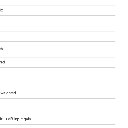
Hz
ch
ered
-weighted
z, 0 dB input gain