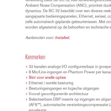
verwerking biedt de SC 32 veel verwerkingsfuncti
Ambient Noise Compensation (ANC), prioriteit ducki
dynamica. De SC 32 beschikt over een diverse ree
aangepaste bedieningspanelen, Ethernet, serieel, c
zelfs automatisch geplande gebeurtenissen. Met zo
worden afgestemd op de behoeften en technische expe
Aanbevolen voor:
Installed
.
Kenmerken
32 kanalen analoge I/O configureerbaar in groepe
8 Mic/Line-ingangen en Phantom Power per kanaa
Slot voor snelle opties
Ethernet / seriële besturing
Besturingsingangen en logische uitgangen
Vooraf geconfigureerde architectuur
Selecteerbare DSP-inserts op ingangen en uitg
(AFS™), automatische versterkingscompensatie (
equalisatie