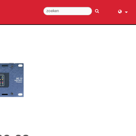
English (
عربي
Dansk
Deutsch
Ελληνι
Español
Français
עברית
हिन्दी
Bahasa I
Italiano
日本語