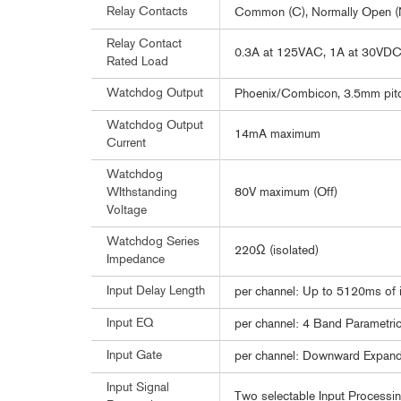
Relay Contacts
Common (C), Normally Open (
Relay Contact
0.3A at 125VAC, 1A at 30VD
Rated Load
Watchdog Output
Phoenix/Combicon, 3.5mm pitch 
Watchdog Output
14mA maximum
Current
Watchdog
80V maximum (Off)
WIthstanding
Voltage
Watchdog Series
220Ω (isolated)
Impedance
Input Delay Length
per channel: Up to 5120ms of i
Input EQ
per channel: 4 Band Parametri
Input Gate
per channel: Downward Expand
Input Signal
Two selectable Input Processin