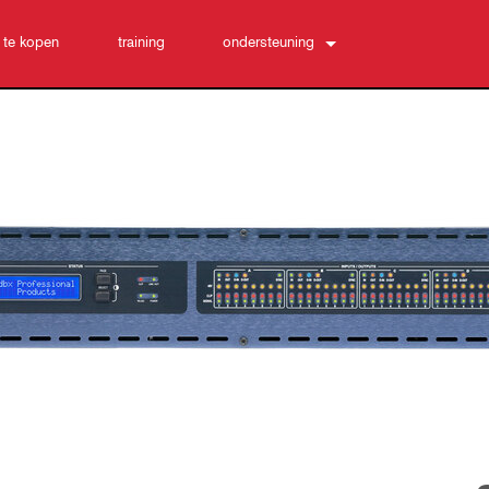
 te kopen
training
ondersteuning
Neem contact met ons op
24/7 hulpcentrum
software
Downloads
Garantie
productregistratie
Service