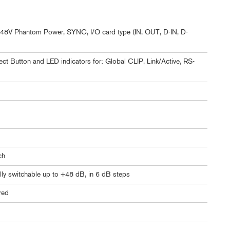
p, 48V Phantom Power, SYNC, I/O card type (IN, OUT, D-IN, D-
ct Button and LED indicators for: Global CLIP, Link/Active, RS-
ch
lly switchable up to +48 dB, in 6 dB steps
ered