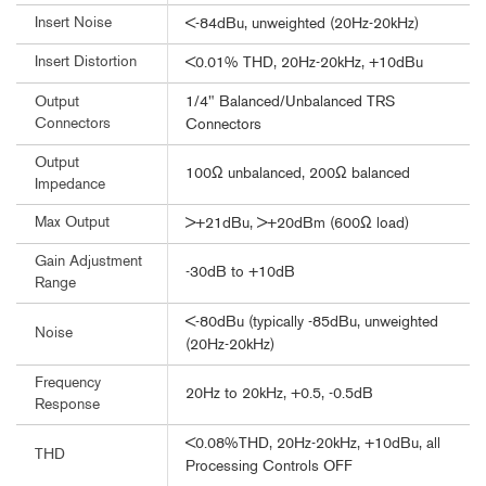
Insert Noise
<-84dBu, unweighted (20Hz-20kHz)
Insert Distortion
<0.01% THD, 20Hz-20kHz, +10dBu
1/4" Balanced/Unbalanced TRS
Output
Connectors
Connectors
Output
100Ω unbalanced, 200Ω balanced
Impedance
Max Output
>+21dBu, >+20dBm (600Ω load)
Gain Adjustment
-30dB to +10dB
Range
<-80dBu (typically -85dBu, unweighted
Noise
(20Hz-20kHz)
Frequency
20Hz to 20kHz, +0.5, -0.5dB
Response
<0.08%THD, 20Hz-20kHz, +10dBu, all
THD
Processing Controls OFF