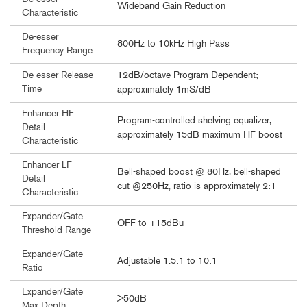
Wideband Gain Reduction
Characteristic
De-esser
800Hz to 10kHz High Pass
Frequency Range
12dB/octave Program-Dependent;
De-esser Release
Time
approximately 1mS/dB
Enhancer HF
Program-controlled shelving equalizer,
Detail
approximately 15dB maximum HF boost
Characteristic
Enhancer LF
Bell-shaped boost @ 80Hz, bell-shaped
Detail
cut @250Hz, ratio is approximately 2:1
Characteristic
Expander/Gate
OFF to +15dBu
Threshold Range
Expander/Gate
Adjustable 1.5:1 to 10:1
Ratio
Expander/Gate
>50dB
Max Depth