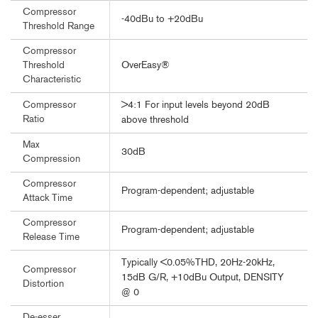
Compressor
-40dBu to +20dBu
Threshold Range
Compressor
OverEasy®
Threshold
Characteristic
>4:1 For input levels beyond 20dB
Compressor
Ratio
above threshold
Max
30dB
Compression
Compressor
Program-dependent; adjustable
Attack Time
Compressor
Program-dependent; adjustable
Release Time
Typically <0.05%THD, 20Hz-20kHz,
Compressor
15dB G/R, +10dBu Output, DENSITY
Distortion
@ 0
De-esser