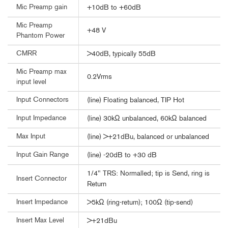
Mic Preamp gain
+10dB to +60dB
Mic Preamp
+48 V
Phantom Power
CMRR
>40dB, typically 55dB
Mic Preamp max
0.2Vrms
input level
Input Connectors
(line) Floating balanced, TIP Hot
Input Impedance
(line) 30kΩ unbalanced, 60kΩ balanced
Max Input
(line) >+21dBu, balanced or unbalanced
Input Gain Range
(line) -20dB to +30 dB
1/4" TRS: Normalled; tip is Send, ring is
Insert Connector
Return
Insert Impedance
>5kΩ (ring-return); 100Ω (tip-send)
Insert Max Level
>+21dBu