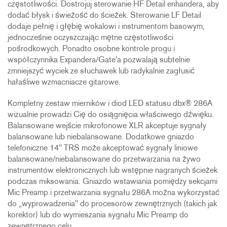
częstotliwości. Dostrojuj sterowanie HF Detail enhandera, aby
dodać błysk i świeżość do ścieżek. Sterowanie LF Detail
dodaje pełnię i głębię wokalowi i instrumentom basowym,
jednocześnie oczyszczając mętne częstotliwości
pośrodkowych. Ponadto osobne kontrole progu i
współczynnika Expandera/Gate'a pozwalają subtelnie
zmniejszyć wyciek ze słuchawek lub radykalnie zagłusić
hałaśliwe wzmacniacze gitarowe.
Kompletny zestaw mierników i diod LED statusu dbx® 286A
wizualnie prowadzi Cię do osiągnięcia właściwego dźwięku.
Balansowane wejście mikrofonowe XLR akceptuje sygnały
balansowane lub niebalansowane. Dodatkowe gniazdo
telefoniczne 14" TRS może akceptować sygnały liniowe
balansowane/niebalansowane do przetwarzania na żywo
instrumentów elektronicznych lub wstępnie nagranych ścieżek
podczas miksowania. Gniazdo wstawiania pomiędzy sekcjami
Mic Preamp i przetwarzania sygnału 286A można wykorzystać
do „wyprowadzenia" do procesorów zewnętrznych (takich jak
korektor) lub do wymieszania sygnału Mic Preamp do
zewnętrznego celu.