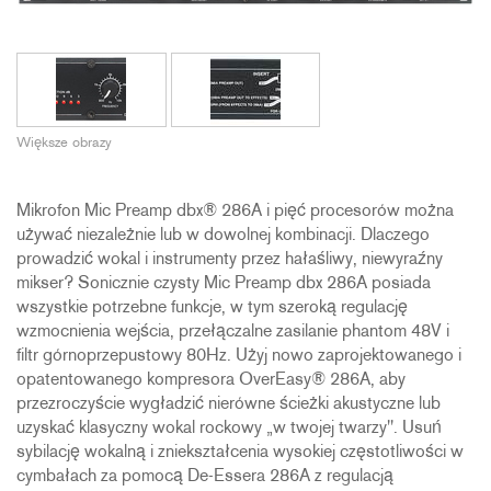
Większe obrazy
Mikrofon Mic Preamp dbx® 286A i pięć procesorów można
używać niezależnie lub w dowolnej kombinacji. Dlaczego
prowadzić wokal i instrumenty przez hałaśliwy, niewyraźny
mikser? Sonicznie czysty Mic Preamp dbx 286A posiada
wszystkie potrzebne funkcje, w tym szeroką regulację
wzmocnienia wejścia, przełączalne zasilanie phantom 48V i
filtr górnoprzepustowy 80Hz. Użyj nowo zaprojektowanego i
opatentowanego kompresora OverEasy® 286A, aby
przezroczyście wygładzić nierówne ścieżki akustyczne lub
uzyskać klasyczny wokal rockowy „w twojej twarzy". Usuń
sybilację wokalną i zniekształcenia wysokiej częstotliwości w
cymbałach za pomocą De-Essera 286A z regulacją