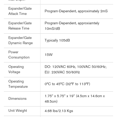
Expander/Gate
Program-Dependent, approximately 2mS
Attack Time
Program-Dependent, approxiamtely
Expander/Gate
Release Time
10mS/dB
Expander/Gate
Typically 105dB
Dynamic Range
Power
15W
Consumption
DO: 120VAC 60Hz, 100VAC 50/60Hz;
Operating
Voltage
EU: 230VAC 50/60Hz
Operating
0°C to 45°C (32°F to 113°F)
Temperature
1.75" x 5.75" x 19" (4.5cm x 14.6cm x
Dimensions
48.5cm)
Unit Weight
4.68 lbs/2.13 Kgs