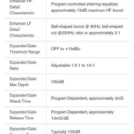
Enhancer HF
Program-controlled shelving equalizer,
Detail
approximately 15dB maximum HF boost
Characteristic
Enhancer LF
Bell-shaped boost @ 80Hz, bell-shaped
Detail
cut @250Hz, ratio is approximately 2:1
Characteristic
Expander/Gate
OFF to +15dBu
Threshold Range
Expander/Gate
Adjustable 1.5:1 to 10:1
Ratio
Expander/Gate
>50dB
Max Depth
Expander/Gate
Program-Dependent, approximately 2mS
Attack Time
Program-Dependent, approxiamtely
Expander/Gate
Release Time
10mS/dB
Expander/Gate
Typically 105dB