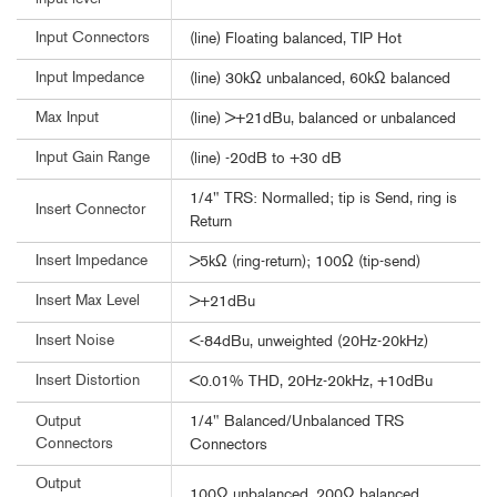
Input Connectors
(line) Floating balanced, TIP Hot
Input Impedance
(line) 30kΩ unbalanced, 60kΩ balanced
Max Input
(line) >+21dBu, balanced or unbalanced
Input Gain Range
(line) -20dB to +30 dB
1/4" TRS: Normalled; tip is Send, ring is
Insert Connector
Return
Insert Impedance
>5kΩ (ring-return); 100Ω (tip-send)
Insert Max Level
>+21dBu
Insert Noise
<-84dBu, unweighted (20Hz-20kHz)
Insert Distortion
<0.01% THD, 20Hz-20kHz, +10dBu
1/4" Balanced/Unbalanced TRS
Output
Connectors
Connectors
Output
100Ω unbalanced, 200Ω balanced