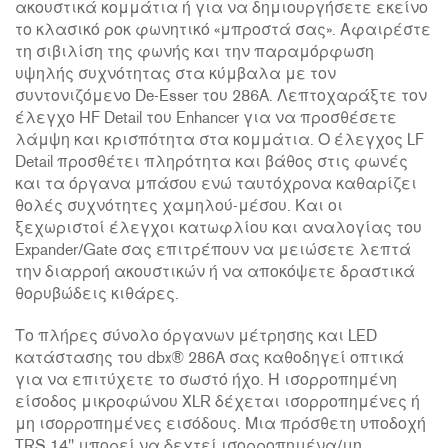
ακουστικά κομμάτια ή για να δημιουργήσετε εκείνο
το κλασικό ροκ φωνητικό «μπροστά σας». Αφαιρέστε
τη σιβιλίση της φωνής και την παραμόρφωση
υψηλής συχνότητας στα κύμβαλα με τον
συντονιζόμενο De-Esser του 286A. Λεπτοχαράξτε τον
έλεγχο HF Detail του Enhancer για να προσθέσετε
λάμψη και κρισπότητα στα κομμάτια. Ο έλεγχος LF
Detail προσθέτει πληρότητα και βάθος στις φωνές
και τα όργανα μπάσου ενώ ταυτόχρονα καθαρίζει
θολές συχνότητες χαμηλού-μέσου. Και οι
ξεχωριστοί έλεγχοι κατωφλίου και αναλογίας του
Expander/Gate σας επιτρέπουν να μειώσετε λεπτά
την διαρροή ακουστικών ή να αποκόψετε δραστικά
θορυβώδεις κιθάρες.
Το πλήρες σύνολο όργανων μέτρησης και LED
κατάστασης του dbx® 286A σας καθοδηγεί οπτικά
για να επιτύχετε το σωστό ήχο. Η ισορροπημένη
είσοδος μικροφώνου XLR δέχεται ισορροπημένες ή
μη ισορροπημένες εισόδους. Μια πρόσθετη υποδοχή
TRS 14" μπορεί να δεχτεί ισορροπημένα/μη