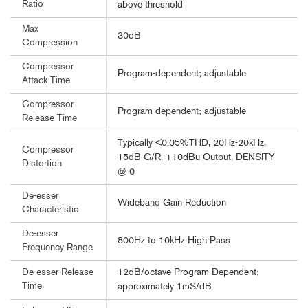
Ratio
above threshold
Max
30dB
Compression
Compressor
Program-dependent; adjustable
Attack Time
Compressor
Program-dependent; adjustable
Release Time
Typically <0.05%THD, 20Hz-20kHz,
Compressor
15dB G/R, +10dBu Output, DENSITY
Distortion
@ 0
De-esser
Wideband Gain Reduction
Characteristic
De-esser
800Hz to 10kHz High Pass
Frequency Range
12dB/octave Program-Dependent;
De-esser Release
Time
approximately 1mS/dB