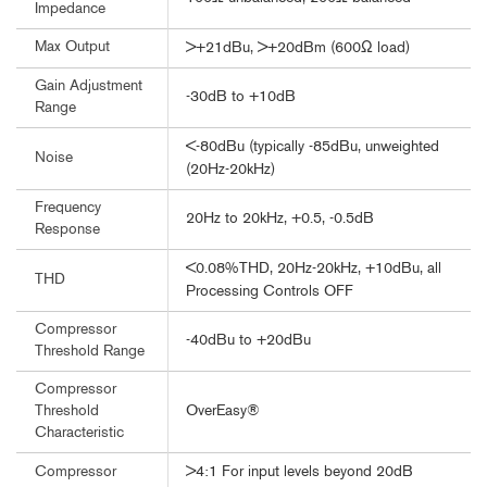
Impedance
Max Output
>+21dBu, >+20dBm (600Ω load)
Gain Adjustment
-30dB to +10dB
Range
<-80dBu (typically -85dBu, unweighted
Noise
(20Hz-20kHz)
Frequency
20Hz to 20kHz, +0.5, -0.5dB
Response
<0.08%THD, 20Hz-20kHz, +10dBu, all
THD
Processing Controls OFF
Compressor
-40dBu to +20dBu
Threshold Range
Compressor
OverEasy®
Threshold
Characteristic
>4:1 For input levels beyond 20dB
Compressor