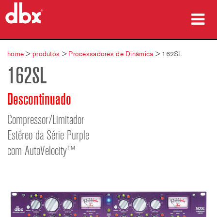
produtos
home
>
produtos
>
Processadores de Dinâmica
>
162SL
162SL
Case Studies
onde comprar
Descontinuado
treinamento
Compressor/Limitador
Estéreo da Série Purple
suporte
com AutoVelocity™
Idioma/Região