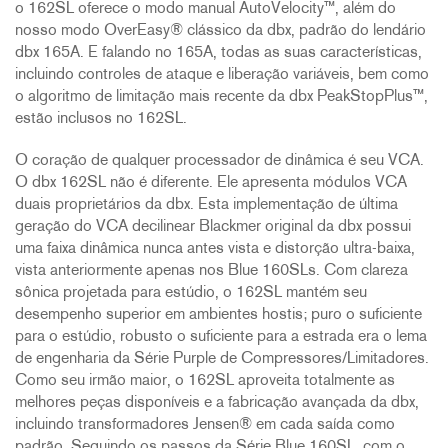
o 162SL oferece o modo manual AutoVelocity™, além do
nosso modo OverEasy® clássico da dbx, padrão do lendário
dbx 165A. E falando no 165A, todas as suas características,
incluindo controles de ataque e liberação variáveis, bem como
o algoritmo de limitação mais recente da dbx PeakStopPlus™,
estão inclusos no 162SL.
O coração de qualquer processador de dinâmica é seu VCA.
O dbx 162SL não é diferente. Ele apresenta módulos VCA
duais proprietários da dbx. Esta implementação de última
geração do VCA decilinear Blackmer original da dbx possui
uma faixa dinâmica nunca antes vista e distorção ultra-baixa,
vista anteriormente apenas nos Blue 160SLs. Com clareza
sônica projetada para estúdio, o 162SL mantém seu
desempenho superior em ambientes hostis; puro o suficiente
para o estúdio, robusto o suficiente para a estrada era o lema
de engenharia da Série Purple de Compressores/Limitadores.
Como seu irmão maior, o 162SL aproveita totalmente as
melhores peças disponíveis e a fabricação avançada da dbx,
incluindo transformadores Jensen® em cada saída como
padrão. Seguindo os passos da Série Blue 160SL, com o