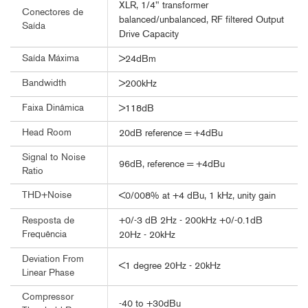
XLR, 1/4" transformer
Conectores de
balanced/unbalanced, RF filtered Output
Saída
Drive Capacity
Saída Máxima
>24dBm
Bandwidth
>200kHz
Faixa Dinâmica
>118dB
Head Room
20dB reference = +4dBu
Signal to Noise
96dB, reference = +4dBu
Ratio
THD+Noise
<0/008% at +4 dBu, 1 kHz, unity gain
+0/-3 dB 2Hz - 200kHz +0/-0.1dB
Resposta de
Frequência
20Hz - 20kHz
Deviation From
<1 degree 20Hz - 20kHz
Linear Phase
Compressor
-40 to +30dBu