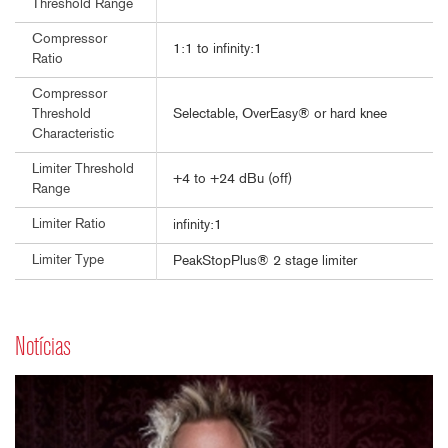
Threshold Range
Compressor
1:1 to infinity:1
Ratio
Compressor
Selectable, OverEasy® or hard knee
Threshold
Characteristic
Limiter Threshold
+4 to +24 dBu (off)
Range
Limiter Ratio
infinity:1
Limiter Type
PeakStopPlus® 2 stage limiter
Notícias