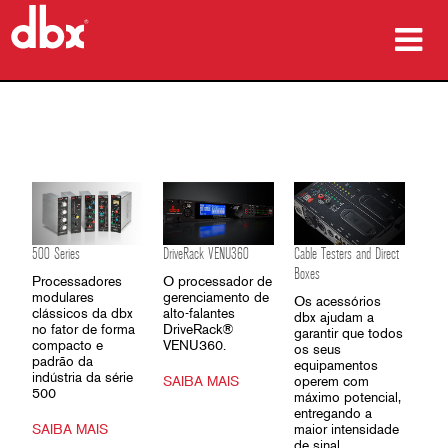
produtos
Case Studies
onde comprar
treinamento
500 Series
DriveRack VENU360
Cable Testers and Direct
Boxes
Processadores
O processador de
suporte
modulares
gerenciamento de
Os acessórios
clássicos da dbx
alto-falantes
dbx ajudam a
no fator de forma
DriveRack®
garantir que todos
compacto e
VENU360.
os seus
padrão da
equipamentos
indústria da série
SAIBA MAIS
operem com
Idioma/Região
500
máximo potencial,
entregando a
SAIBA MAIS
maior intensidade
de sinal.