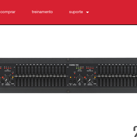
 comprar
treinamento
suporte
Conecte-se
Central de Ajuda 24/7
software
Downloads
Garantia
registro de produto
Service