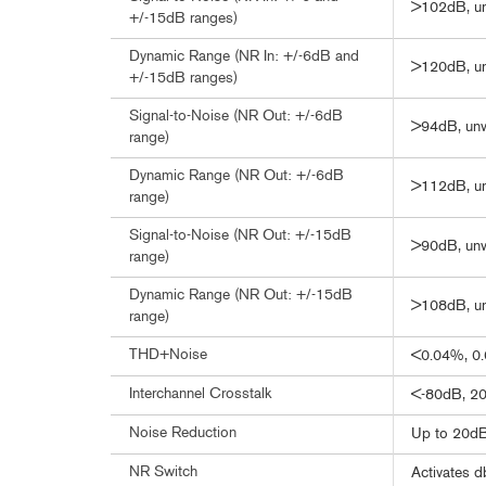
>102dB, un
+/-15dB ranges)
Dynamic Range (NR In: +/-6dB and
>120dB, u
+/-15dB ranges)
Signal-to-Noise (NR Out: +/-6dB
>94dB, unw
range)
Dynamic Range (NR Out: +/-6dB
>112dB, u
range)
Signal-to-Noise (NR Out: +/-15dB
>90dB, unw
range)
Dynamic Range (NR Out: +/-15dB
>108dB, u
range)
THD+Noise
<0.04%, 0.
Interchannel Crosstalk
<-80dB, 20
Noise Reduction
Up to 20dB
NR Switch
Activates d