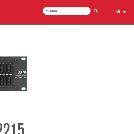
English (
عربي
Dansk
Deutsch
Ελληνι
Español
Français
עברית
हिन्दी
Bahasa I
Italiano
2215
日本語