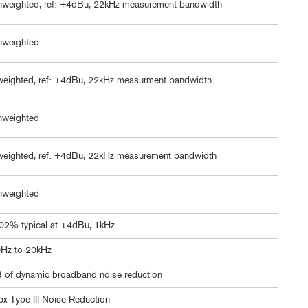
weighted, ref: +4dBu, 22kHz measurement bandwidth
nweighted
eighted, ref: +4dBu, 22kHz measurment bandwidth
nweighted
eighted, ref: +4dBu, 22kHz measurement bandwidth
nweighted
02% typical at +4dBu, 1kHz
Hz to 20kHz
 of dynamic broadband noise reduction
bx Type III Noise Reduction