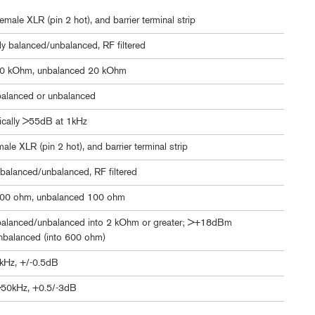
emale XLR (pin 2 hot), and barrier terminal strip
lly balanced/unbalanced, RF filtered
40 kOhm, unbalanced 20 kOhm
lanced or unbalanced
ically >55dB at 1kHz
ale XLR (pin 2 hot), and barrier terminal strip
balanced/unbalanced, RF filtered
00 ohm, unbalanced 100 ohm
lanced/unbalanced into 2 kOhm or greater; >+18dBm
nbalanced (into 600 ohm)
kHz, +/-0.5dB
50kHz, +0.5/-3dB