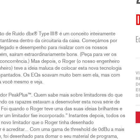
D
ção de Ruído dbx® Type III® é um conceito inteiramente
E
stantânea dentro da circuitaria da caixa. Começámos por
 legado e desempenho para rivalizar com os nossos
ém, saíram extraordinariamente bons. (Peça para ver os
concorrência.) Mas depois, o Roger (o nosso engenheiro
heiro) teve a ideia maluca de colocar esta nova tecnologia
V
 espantados. Os EQs soavam muito bem sem ela, mas com
R
ra você mesmo e veja.
D
E
itador PeakPlus™. Quem sabe mais sobre limitadores do que
S
ando os rapazes estavam a desenvolver esta nova série de
Foi quando o Roger teve uma das suas ideias brilhantes e
 um limitador fixe incorporado." Instantes depois, todos os
novo limitador que o Roger tinha desenhado
ir é acreditar... Com uma gama de threshold de 0dBu a mais
, foi desenhado para domar o seu material de programa,