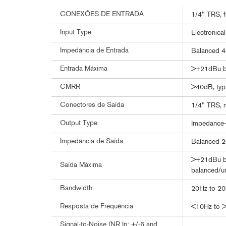
CONEXÕES DE ENTRADA
1/4" TRS, f
Input Type
Electronica
Impedância de Entrada
Balanced 
Entrada Máxima
>+21dBu ba
CMRR
>40dB, typ
Conectores de Saída
1/4" TRS, m
Output Type
Impedance-
Impedância de Saída
Balanced 2
>+21dBu ba
Saída Máxima
balanced/u
Bandwidth
20Hz to 20
Resposta de Frequência
<10Hz to >
Signal-to-Noise (NR In: +/-6 and