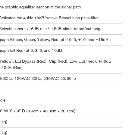
e graphic equalizer section in the signal path
Activates the 40Hz 18dB/octave Bessel high-pass filter
Selects either +/- 6dB or +/- 15dB slider boost/cut range
raph (Green, Green, Yellow, Red) at -10, 0, +10, and +18dBu
raph (all Red) at 0, 3, 6, and 10dB
Yellow); EQ Bypass (Red); Clip (Red); Low Cut (Red); +/-6dB
/-15dB (Red)
/60Hz; 120VAC 60Hz; 230VAC 50/60Hz
cle
9" W X 7.9" D (8.9cm x 48.3cm x 20.1cm)
9 kg)
3 kg)