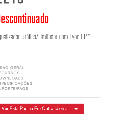
ខ្មែរ
한국어
escontinuado
Nederlan
Polski
qualizador Gráfico/Limitador com Type III™
Portuguê
Português
Svenska
ภาษาไทย
ISÃO GERAL
Türkçe
ECURSOS
OWNLOADS
Tiếng Việ
SPECIFICAÇÕES
中文
UPORTE/FAQS
Ver Esta Página Em Outro Idioma