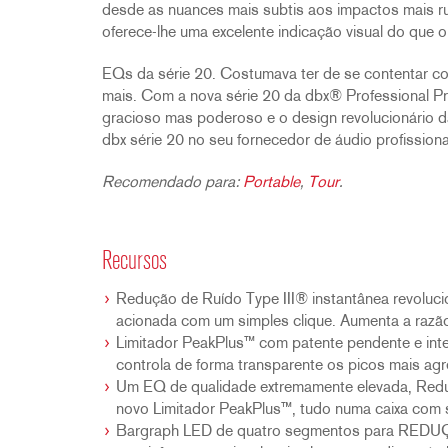
desde as nuances mais subtis aos impactos mais ru
oferece-lhe uma excelente indicação visual do que o 
EQs da série 20. Costumava ter de se contentar 
mais. Com a nova série 20 da dbx® Professional Pr
gracioso mas poderoso e o design revolucionário d
dbx série 20 no seu fornecedor de áudio profissio
Recomendado para:
Portable
,
Tour
.
Recursos
Redução de Ruído Type III® instantânea revoluci
acionada com um simples clique. Aumenta a raz
Limitador PeakPlus™ com patente pendente e int
controla de forma transparente os picos mais agr
Um EQ de qualidade extremamente elevada, Redu
novo Limitador PeakPlus™, tudo numa caixa com 
Bargraph LED de quatro segmentos para REDU