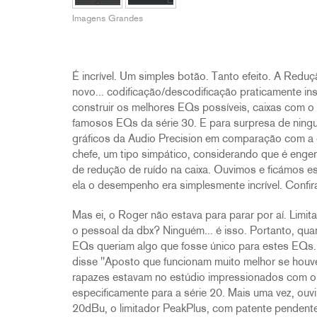
2231
RTA-M
Imagens Grandes
iEQ15
PS6
iEQ31
Di1
530
DJDI
É incrível. Um simples botão. Tanto efeito. A Redu
CT-2
novo... codificação/descodificação praticamente in
construir os melhores EQs possíveis, caixas com o
CT-3
famosos EQs da série 30. E para surpresa de ningu
DI4
gráficos da Audio Precision em comparação com a 
chefe, um tipo simpático, considerando que é engen
de redução de ruído na caixa. Ouvimos e ficámos
ela o desempenho era simplesmente incrível. Confi
Mas ei, o Roger não estava para parar por aí. Lim
o pessoal da dbx? Ninguém... é isso. Portanto, qu
EQs queriam algo que fosse único para estes EQs. 
disse "Aposto que funcionam muito melhor se houver
rapazes estavam no estúdio impressionados com o 
especificamente para a série 20. Mais uma vez, ouv
20dBu, o limitador PeakPlus, com patente pendente