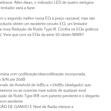
idosos. Além disso, o indicador LED de quatro estágios
limitador está a fazer.
com o segundo melhor numa EQ a preço razoável, mas não
oducts obtém um excelente circuito EQ, um limitador
a nova Redução de Ruído Type III. Confira os EQs gráficos
nal. Verá que com os EQs da série 20 obtém MAIS!!
onária com codificação/descodificação incorporada,
ão S/N até 20dB
ervalo de threshold de 0dBu a +24dBu (desligado) que
essivos ou as nuances mais subtis de qualquer sinal
ção de Ruído Type III® com patente pendente e o elegante
som excelente
ÇÃO DE GANHO E Nível de Saída oferece a