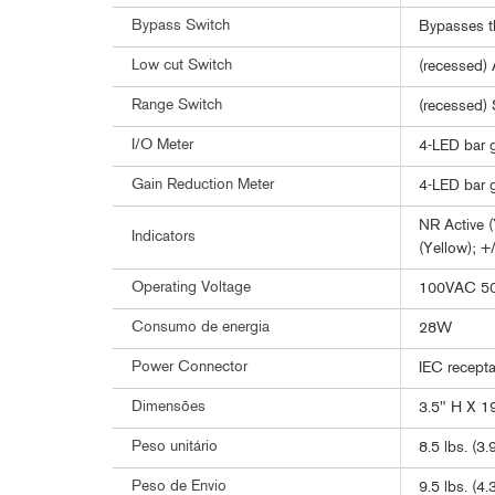
Bypass Switch
Bypasses th
Low cut Switch
(recessed) 
Range Switch
(recessed) 
I/O Meter
4-LED bar g
Gain Reduction Meter
4-LED bar g
NR Active (
Indicators
(Yellow); +
Operating Voltage
100VAC 50
Consumo de energia
28W
Power Connector
IEC recepta
Dimensões
3.5" H X 1
Peso unitário
8.5 lbs. (3.
Peso de Envio
9.5 lbs. (4.