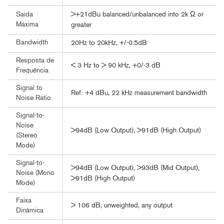
>+21dBu balanced/unbalanced into 2k Ω or
Saída
Máxima
greater
Bandwidth
20Hz to 20kHz, +/-0.5dB
Resposta de
< 3 Hz to > 90 kHz, +0/-3 dB
Frequência
Signal to
Ref: +4 dBu, 22 kHz measurement bandwidth
Noise Ratio
Signal-to-
Noise
>94dB (Low Output), >91dB (High Output)
(Stereo
Mode)
Signal-to-
>94dB (Low Output), >93dB (Mid Output),
Noise (Mono
>91dB (High Output)
Mode)
Faixa
> 106 dB, unweighted, any output
Dinâmica