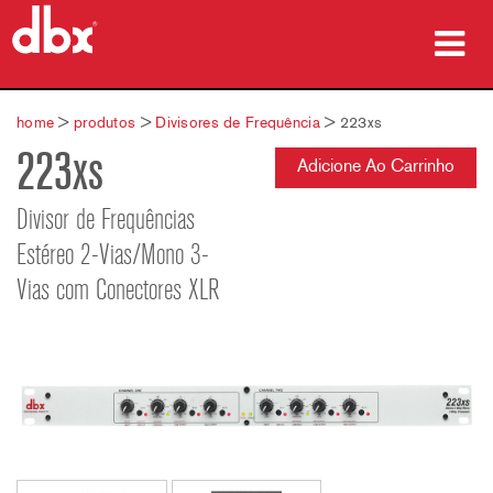
produtos
home
>
produtos
>
Divisores de Frequência
>
223xs
223xs
Case Studies
Adicione Ao Carrinho
onde comprar
Divisor de Frequências
Estéreo 2-Vias/Mono 3-
treinamento
Vias com Conectores XLR
suporte
Idioma/Região