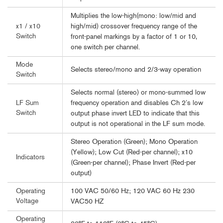
Multiplies the low-high(mono: low/mid and
high/mid) crossover frequency range of the
x1 / x10
Switch
front-panel markings by a factor of 1 or 10,
one switch per channel.
Mode
Selects stereo/mono and 2/3-way operation
Switch
Selects normal (stereo) or mono-summed low
frequency operation and disables Ch 2’s low
LF Sum
Switch
output phase invert LED to indicate that this
output is not operational in the LF sum mode.
Stereo Operation (Green); Mono Operation
(Yellow); Low Cut (Red-per channel); x10
Indicators
(Green-per channel); Phase Invert (Red-per
output)
100 VAC 50/60 Hz; 120 VAC 60 Hz 230
Operating
Voltage
VAC50 HZ
Operating