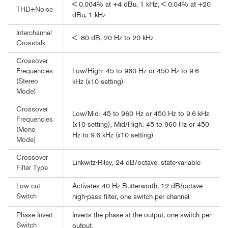
< 0.004% at +4 dBu, 1 kHz; < 0.04% at +20
THD+Noise
dBu, 1 kHz
Interchannel
< -80 dB, 20 Hz to 20 kHz
Crosstalk
Crossover
Low/High: 45 to 960 Hz or 450 Hz to 9.6
Frequencies
(Stereo
kHz (x10 setting)
Mode)
Crossover
Low/Mid: 45 to 960 Hz or 450 Hz to 9.6 kHz
Frequencies
(x10 setting); Mid/High: 45 to 960 Hz or 450
(Mono
Hz to 9.6 kHz (x10 setting)
Mode)
Crossover
Linkwitz-Riley, 24 dB/octave, state-variable
Filter Type
Activates 40 Hz Butterworth, 12 dB/octave
Low cut
Switch
high-pass filter, one switch per channel.
Inverts the phase at the output, one switch per
Phase Invert
Switch
output.