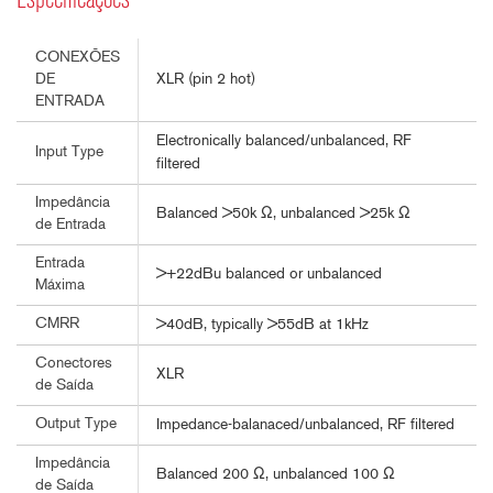
Especificações
CONEXÕES
XLR (pin 2 hot)
DE
ENTRADA
Electronically balanced/unbalanced, RF
Input Type
filtered
Impedância
Balanced >50k Ω, unbalanced >25k Ω
de Entrada
Entrada
>+22dBu balanced or unbalanced
Máxima
CMRR
>40dB, typically >55dB at 1kHz
Conectores
XLR
de Saída
Output Type
Impedance-balanaced/unbalanced, RF filtered
Impedância
Balanced 200 Ω, unbalanced 100 Ω
de Saída