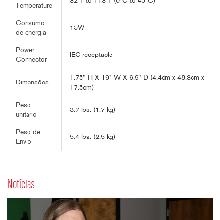
32°F to 113°F (0°C to 45°C)
Temperature
Consumo
15W
de energia
Power
IEC receptacle
Connector
1.75" H X 19" W X 6.9" D (4.4cm x 48.3cm x
Dimensões
17.5cm)
Peso
3.7 lbs. (1.7 kg)
unitário
Peso de
5.4 lbs. (2.5 kg)
Envio
Notícias