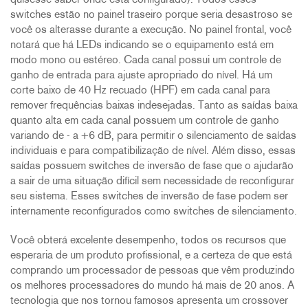
quisesse saber onde está configurado). Todos esses
switches estão no painel traseiro porque seria desastroso se
você os alterasse durante a execução. No painel frontal, você
notará que há LEDs indicando se o equipamento está em
modo mono ou estéreo. Cada canal possui um controle de
ganho de entrada para ajuste apropriado do nível. Há um
corte baixo de 40 Hz recuado (HPF) em cada canal para
remover frequências baixas indesejadas. Tanto as saídas baixa
quanto alta em cada canal possuem um controle de ganho
variando de - a +6 dB, para permitir o silenciamento de saídas
individuais e para compatibilização de nível. Além disso, essas
saídas possuem switches de inversão de fase que o ajudarão
a sair de uma situação difícil sem necessidade de reconfigurar
seu sistema. Esses switches de inversão de fase podem ser
internamente reconfigurados como switches de silenciamento.
Você obterá excelente desempenho, todos os recursos que
esperaria de um produto profissional, e a certeza de que está
comprando um processador de pessoas que vêm produzindo
os melhores processadores do mundo há mais de 20 anos. A
tecnologia que nos tornou famosos apresenta um crossover