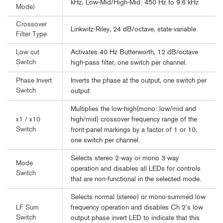
kHz; Low-Mid/High-Mid: 450 Hz to 9.6 kHz
Mode)
Crossover
Linkwitz-Riley, 24 dB/octave, state-variable
Filter Type
Activates 40 Hz Butterworth, 12 dB/octave
Low cut
Switch
high-pass filter, one switch per channel.
Inverts the phase at the output, one switch per
Phase Invert
Switch
output.
Multiplies the low-high(mono: low/mid and
high/mid) crossover frequency range of the
x1 / x10
Switch
front-panel markings by a factor of 1 or 10,
one switch per channel.
Selects stereo 2-way or mono 3-way
Mode
operation and disables all LEDs for controls
Switch
that are non-functional in the selected mode.
Selects normal (stereo) or mono-summed low
frequency operation and disables Ch 2’s low
LF Sum
Switch
output phase invert LED to indicate that this