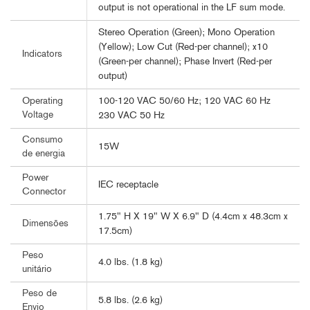
output is not operational in the LF sum mode.
Stereo Operation (Green); Mono Operation
(Yellow); Low Cut (Red-per channel); x10
Indicators
(Green-per channel); Phase Invert (Red-per
output)
100-120 VAC 50/60 Hz; 120 VAC 60 Hz
Operating
Voltage
230 VAC 50 Hz
Consumo
15W
de energia
Power
IEC receptacle
Connector
1.75" H X 19" W X 6.9" D (4.4cm x 48.3cm x
Dimensões
17.5cm)
Peso
4.0 lbs. (1.8 kg)
unitário
Peso de
5.8 lbs. (2.6 kg)
Envio