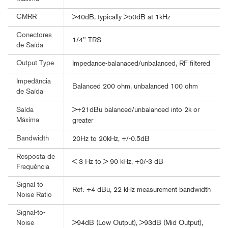
CMRR
>40dB, typically >50dB at 1kHz
Conectores
1/4" TRS
de Saída
Output Type
Impedance-balanaced/unbalanced, RF filtered
Impedância
Balanced 200 ohm, unbalanced 100 ohm
de Saída
>+21dBu balanced/unbalanced into 2k or
Saída
Máxima
greater
Bandwidth
20Hz to 20kHz, +/-0.5dB
Resposta de
< 3 Hz to > 90 kHz, +0/-3 dB
Frequência
Signal to
Ref: +4 dBu, 22 kHz measurement bandwidth
Noise Ratio
Signal-to-
>94dB (Low Output), >93dB (Mid Output),
Noise