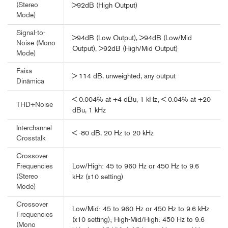
(Stereo
>92dB (High Output)
Mode)
Signal-to-
>94dB (Low Output), >94dB (Low/Mid
Noise (Mono
Output), >92dB (High/Mid Output)
Mode)
Faixa
> 114 dB, unweighted, any output
Dinâmica
< 0.004% at +4 dBu, 1 kHz; < 0.04% at +20
THD+Noise
dBu, 1 kHz
Interchannel
< -80 dB, 20 Hz to 20 kHz
Crosstalk
Crossover
Low/High: 45 to 960 Hz or 450 Hz to 9.6
Frequencies
(Stereo
kHz (x10 setting)
Mode)
Crossover
Low/Mid: 45 to 960 Hz or 450 Hz to 9.6 kHz
Frequencies
(x10 setting); High-Mid/High: 450 Hz to 9.6
(Mono