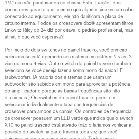
1/4" que são parafusados no chassi. Esta "fixação" dos
conectores garante que, mesmo que alguém pise em um cabo
conectado ao equipamento, ele não danificará a placa de
circuito interna. Todos os crossovers dbx® apresentam filtros
Linkwitz-Riley de 24 dB por oitava, o padrão profissional, mas
afinal, o que você esperava?
Por meio de dois switches no painel traseiro, você primeiro
seleciona se está operando seu sistema em estéreo 2-vias, 3-
vias ou mono 4-vias. Outro switch do painel traseiro também
seleciona se você deseja fazer a soma mono da saída LF
(subwoofer). (A maioria dos sistemas que usam um
subwoofer são subidos em mono para aproveitar a potência
do amplificador e porque as baixas frequências são não-
direcionais.) Os switches do painel traseiro permitem
selecionar individualmente a faixa das frequências de
crossover para ambos os canais. Os controles de frequência
de crossover possuem um LED verde que indica que o switch
X10 no painel traseiro está ativado (não o faríamos verificar a
posição do switch na parte traseira toda vez que você