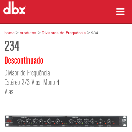
produtos
home
>
produtos
>
Divisores de Frequência
>
234
234
Case Studies
onde comprar
Descontinuado
treinamento
Divisor de Frequência
Estéreo 2/3 Vias, Mono 4
suporte
Vias
Idioma/Região