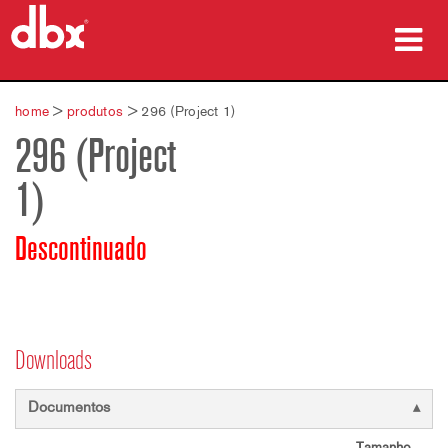
produtos
home
>
produtos
>
296 (Project 1)
296 (Project
Case Studies
1)
onde comprar
treinamento
Descontinuado
suporte
Downloads
Idioma/Região
Documentos