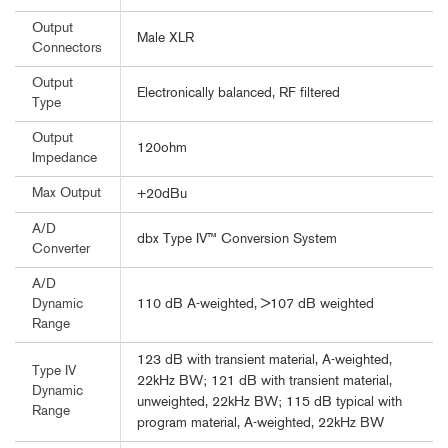
Output
Male XLR
Connectors
Output
Electronically balanced, RF filtered
Type
Output
120ohm
Impedance
Max Output
+20dBu
A/D
dbx Type IV™ Conversion System
Converter
A/D
110 dB A-weighted, >107 dB weighted
Dynamic
Range
123 dB with transient material, A-weighted,
Type IV
22kHz BW; 121 dB with transient material,
Dynamic
unweighted, 22kHz BW; 115 dB typical with
Range
program material, A-weighted, 22kHz BW