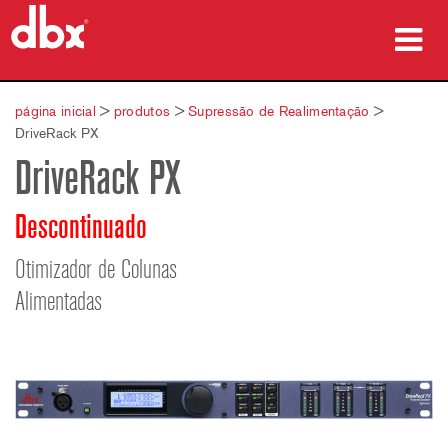
produtos
página inicial
>
produtos
>
Supressão de Realimentação
>
DriveRack PX
Casos de estudo
DriveRack PX
onde comprar
Descontinuado
formação
Otimizador de Colunas
assistência
Alimentadas
Idioma/Região