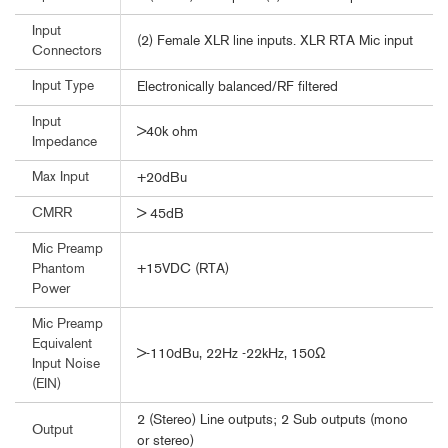
Input
(2) Female XLR line inputs. XLR RTA Mic input
Connectors
Input Type
Electronically balanced/RF filtered
Input
>40k ohm
Impedance
Max Input
+20dBu
CMRR
> 45dB
Mic Preamp
+15VDC (RTA)
Phantom
Power
Mic Preamp
Equivalent
>-110dBu, 22Hz -22kHz, 150Ω
Input Noise
(EIN)
2 (Stereo) Line outputs; 2 Sub outputs (mono
Output
or stereo)