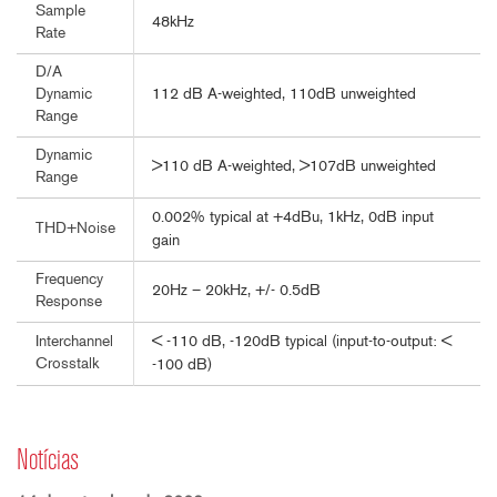
Sample
48kHz
Rate
D/A
112 dB A-weighted, 110dB unweighted
Dynamic
Range
Dynamic
>110 dB A-weighted, >107dB unweighted
Range
0.002% typical at +4dBu, 1kHz, 0dB input
THD+Noise
gain
Frequency
20Hz – 20kHz, +/- 0.5dB
Response
< -110 dB, -120dB typical (input-to-output: <
Interchannel
Crosstalk
-100 dB)
Notícias