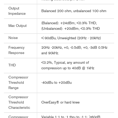
Output
Balanced 200 ohm, unbalanced 100 ohm
Impedance
(Balanced): +24dBm; <0.3% THD;
Max Output
(Unbalanced): +20dBm; <0.3% THD
Noise
<-90dBu, Unweighted (20Hz - 20kHz)
20Hz -20kHz, +0, -0.5dB; +0, -3dB 0.5Hz
Frequency
Response
and 90kHz.
<0.2%, Typical, any amount of
THD
compression up to 40dB @ 1kHz
Compressor
-40dBu to +20dBu
Threshold
Range
Compressor
OverEasy® or hard knee
Threshold
Characteristic
Variable 1:1 to :1 thru to -1:1; >60dB
Compressor