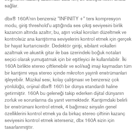
sağlar.
dbx® 160A'nın benzersiz "INFINITY +" ters kompresyon
modu, giriş threshold'u aştığında ses çıkış seviyesini birlik
kazancın altında azaltır; bu, aşırı vokal koroları düzeltmek ve
kontrolsüz ana karıştırma seviyelerini kontrol etmek için gerçek
bir hayat kurtarıcısıdır. Dedektör girişi, sibilant vokalleri
azaltmak ve akustik gitar ile bas üzerindeki boğuk notaları
seçici olarak yumuşatmak için bir eşitleyici ile kullanılabilir. İki
160A birlikte stereo çiftlenebilir ve sol/sağ imajı kaymadan tüm
bir karışımı veya stereo içinde mikrofon yayınlı enstrümanları
işleyebilir. Müzikal sesi, kolay çalışması ve benzersiz çok
yönlülüğü, orijinal dbx® 160'ı bir dünya standardı haline
getirmiştir. 160A bu geleneği takip ederken dijital dünyanın
zorluk ve sorunlarına da yanıt vermektedir. Karışımdaki belirli
bir enstrümanı kontrol etmek, 4 bağımsız sinyalin genel
özelliklerini kontrol etmek ya da birkaç stereo çiftinin kazanç
seviyesini kontrol etmek isterseniz, dbx 160A sizin için
tasarlanmıştır.