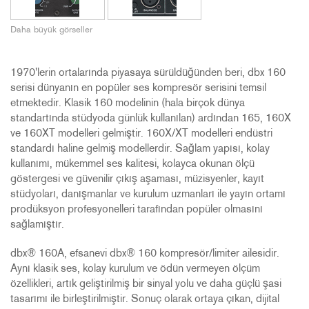
Daha büyük görseller
1970'lerin ortalarında piyasaya sürüldüğünden beri, dbx 160
serisi dünyanın en popüler ses kompresör serisini temsil
etmektedir. Klasik 160 modelinin (hala birçok dünya
standartında stüdyoda günlük kullanılan) ardından 165, 160X
ve 160XT modelleri gelmiştir. 160X/XT modelleri endüstri
standardı haline gelmiş modellerdir. Sağlam yapısı, kolay
kullanımı, mükemmel ses kalitesi, kolayca okunan ölçü
göstergesi ve güvenilir çıkış aşaması, müzisyenler, kayıt
stüdyoları, danışmanlar ve kurulum uzmanları ile yayın ortamı
prodüksyon profesyonelleri tarafından popüler olmasını
sağlamıştır.
dbx® 160A, efsanevi dbx® 160 kompresör/limiter ailesidir.
Aynı klasik ses, kolay kurulum ve ödün vermeyen ölçüm
özellikleri, artık geliştirilmiş bir sinyal yolu ve daha güçlü şasi
tasarımı ile birleştirilmiştir. Sonuç olarak ortaya çıkan, dijital