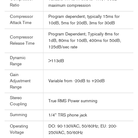
Ratio
maximum compression
Program dependent; typically 15ms for
Compressor
Attack Time
10dB, 5ms for 20dB, 3ms for 30dB
Program Dependent; Typically 8ms for
Compressor
1dB, 80ms for 10dB, 400ms for 50dB;
Release Time
125dB/sec rate
Dynamic
>113dB
Range
Gain
Variable from -20dB to +20dB
Adjustment
Range
Stereo
True RMS Power summing
Coupling
Summing
1/4" TRS phone jack
DO: 90-130VAC, 50/60Hz; EU: 200-
Operating
Voltage
250VAC, 50/60Hz