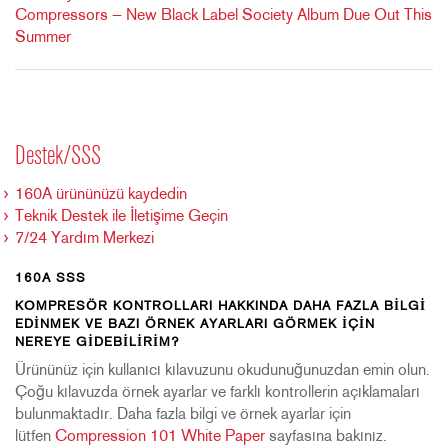
Compressors — New Black Label Society Album Due Out This
Summer
Destek/SSS
160A ürününüzü kaydedin
Teknik Destek ile İletişime Geçin
7/24 Yardım Merkezi
160A SSS
KOMPRESÖR KONTROLLARI HAKKINDA DAHA FAZLA BILGI
EDINMEK VE BAZI ÖRNEK AYARLARI GÖRMEK IÇIN
NEREYE GIDEBILIRIM?
Ürününüz için kullanıcı kılavuzunu okudunuğunuzdan emin olun.
Çoğu kılavuzda örnek ayarlar ve farklı kontrollerin açıklamaları
bulunmaktadır. Daha fazla bilgi ve örnek ayarlar için
lütfen
Compression 101 White Paper
sayfasına bakınız.