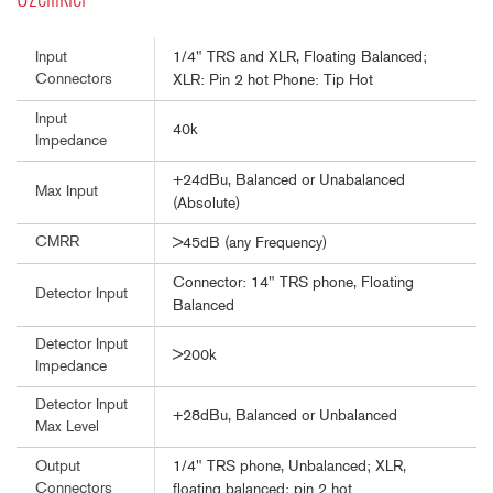
1/4" TRS and XLR, Floating Balanced;
Input
Connectors
XLR: Pin 2 hot Phone: Tip Hot
Input
40k
Impedance
+24dBu, Balanced or Unabalanced
Max Input
(Absolute)
CMRR
>45dB (any Frequency)
Connector: 14" TRS phone, Floating
Detector Input
Balanced
Detector Input
>200k
Impedance
Detector Input
+28dBu, Balanced or Unbalanced
Max Level
1/4" TRS phone, Unbalanced; XLR,
Output
Connectors
floating balanced; pin 2 hot