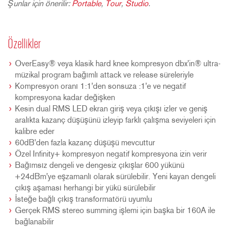
Şunlar için önerilir:
Portable
,
Tour
,
Studio
.
Özellikler
OverEasy® veya klasik hard knee kompresyon dbx'in® ultra-
müzikal program bağımlı attack ve release süreleriyle
Kompresyon oranı 1:1'den sonsuza :1'e ve negatif
kompresyona kadar değişken
Kesin dual RMS LED ekran giriş veya çıkışı izler ve geniş
aralıkta kazanç düşüşünü izleyip farklı çalışma seviyeleri için
kalibre eder
60dB'den fazla kazanç düşüşü mevcuttur
Özel Infinity+ kompresyon negatif kompresyona izin verir
Bağımsız dengeli ve dengesiz çıkışlar 600 yükünü
+24dBm'ye eşzamanlı olarak sürülebilir. Yeni kayan dengeli
çıkış aşaması herhangi bir yükü sürülebilir
İsteğe bağlı çıkış transformatörü uyumlu
Gerçek RMS stereo summing işlemi için başka bir 160A ile
bağlanabilir