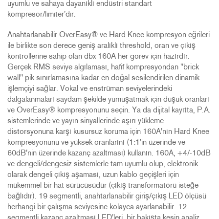
uyumlu ve sahaya dayanıklı endüstri standart
kompresör/limiter'dir.
Anahtarlanabilir OverEasy® ve Hard Knee kompresyon eğrileri
ile birlikte son derece geniş aralıklı threshold, oran ve çıkış
kontrollerine sahip olan dbx 160A her görev için hazırdır.
Gerçek RMS seviye algılaması, hafif kompresyondan "brick
wall" pik sınırlamasına kadar en doğal sesilendirilen dinamik
işlemçiyi sağlar. Vokal ve enstrüman seviyelerindeki
dalgalanmaları saydam şekilde yumuşatmak için düşük oranları
ve OverEasy® kompresyonunu seçin. Ya da dijital kayıtta, P.A.
sistemlerinde ve yayın sinyallerinde aşırı yükleme
distorsyonuna karşı kusursuz koruma için 160A'nın Hard Knee
kompresyonunu ve yüksek oranlarını (1:1'in üzerinde ve
60dB'nin üzerinde kazanç azaltması) kullanın. 160A, +4/-10dB
ve dengeli/dengesiz sistemlerle tam uyumlu olup, elektronik
olarak dengeli çıkış aşaması, uzun kablo geçişleri için
mükemmel bir hat sürücüsüdür (çıkış transformatörü isteğe
bağlıdır). 19 segmentli, anahtarlanabilir giriş/çıkış LED ölçüsü
herhangi bir çalışma seviyesine kolayca ayarlanabilir. 12
segmentli kazanç azaltması LED'leri, bir bakışta kesin analiz