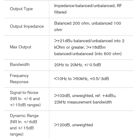
Impedance-balanced/unbalanced, RF
Output Type
filtered
Balanced 200 ohm, unbalanced 100
Output Impedance
ohm
>+21dBu balanced/unbalanced into 2
Max Output
kOhm or greater; >+18dBm
balanced/unbalanced (into 600 ohm)
Bandwidth
20Hz to 20kHz, +/-0.5dB
Frequency
<10Hz to >50kHz, +0.5/-3dB
Response
Signal-to-Noise
>102dB, unweighted, ref: +4dBu,
(NR In: +/-6 and
22kHz measurement bandwidth
+/-15dB ranges)
Dynamic Range
(NR In: +/-6dB
>120dB, unweighted
and +/-15dB
ranges)