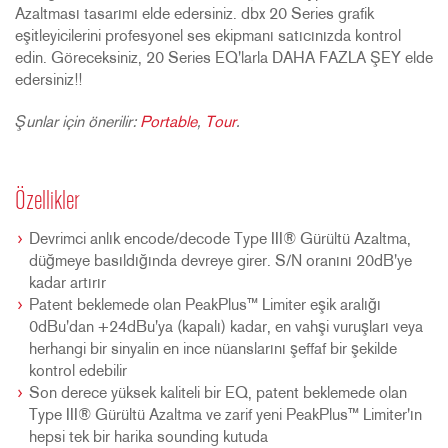
Azaltması tasarımı elde edersiniz. dbx 20 Series grafik
eşitleyicilerini profesyonel ses ekipmanı satıcınızda kontrol
edin. Göreceksiniz, 20 Series EQ'larla DAHA FAZLA ŞEY elde
edersiniz!!
Şunlar için önerilir:
Portable
,
Tour
.
Özellikler
Devrimci anlık encode/decode Type III® Gürültü Azaltma,
düğmeye basıldığında devreye girer. S/N oranını 20dB'ye
kadar artırır
Patent beklemede olan PeakPlus™ Limiter eşik aralığı
0dBu'dan +24dBu'ya (kapalı) kadar, en vahşi vuruşları veya
herhangi bir sinyalin en ince nüanslarını şeffaf bir şekilde
kontrol edebilir
Son derece yüksek kaliteli bir EQ, patent beklemede olan
Type III® Gürültü Azaltma ve zarif yeni PeakPlus™ Limiter'ın
hepsi tek bir harika sounding kutuda