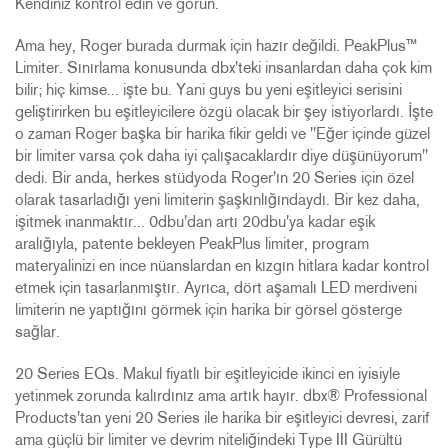
Kendiniz kontrol edin ve görün.
Ama hey, Roger burada durmak için hazır değildi. PeakPlus™
Limiter. Sınırlama konusunda dbx'teki insanlardan daha çok kim
bilir; hiç kimse... işte bu. Yani guys bu yeni eşitleyici serisini
geliştirirken bu eşitleyicilere özgü olacak bir şey istiyorlardı. İşte
o zaman Roger başka bir harika fikir geldi ve "Eğer içinde güzel
bir limiter varsa çok daha iyi çalışacaklardır diye düşünüyorum"
dedi. Bir anda, herkes stüdyoda Roger'ın 20 Series için özel
olarak tasarladığı yeni limiterin şaşkınlığındaydı. Bir kez daha,
işitmek inanmaktır... 0dbu'dan artı 20dbu'ya kadar eşik
aralığıyla, patente bekleyen PeakPlus limiter, program
materyalinizi en ince nüanslardan en kızgın hitlara kadar kontrol
etmek için tasarlanmıştır. Ayrıca, dört aşamalı LED merdiveni
limiterin ne yaptığını görmek için harika bir görsel gösterge
sağlar.
20 Series EQs. Makul fiyatlı bir eşitleyicide ikinci en iyisiyle
yetinmek zorunda kalırdınız ama artık hayır. dbx® Professional
Products'tan yeni 20 Series ile harika bir eşitleyici devresi, zarif
ama güçlü bir limiter ve devrim niteliğindeki Type III Gürültü