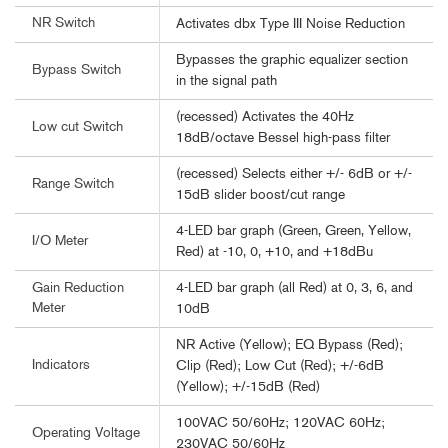
NR Switch
Activates dbx Type III Noise Reduction
Bypasses the graphic equalizer section
Bypass Switch
in the signal path
(recessed) Activates the 40Hz
Low cut Switch
18dB/octave Bessel high-pass filter
(recessed) Selects either +/- 6dB or +/-
Range Switch
15dB slider boost/cut range
4-LED bar graph (Green, Green, Yellow,
I/O Meter
Red) at -10, 0, +10, and +18dBu
4-LED bar graph (all Red) at 0, 3, 6, and
Gain Reduction
Meter
10dB
NR Active (Yellow); EQ Bypass (Red);
Indicators
Clip (Red); Low Cut (Red); +/-6dB
(Yellow); +/-15dB (Red)
100VAC 50/60Hz; 120VAC 60Hz;
Operating Voltage
230VAC 50/60Hz