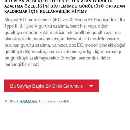
IEQ VEYA 20 SERIES EQ'LERDE YER ALAN GÜRÜLTÜ
AZALTMA ÖZELLIĞINI SISTEMIMDE GÜRÜLTÜYÜ ORTADAN
KALDIRMAK IÇIN KULLANABILIR MIYIM?
Mevcut EQ modellerimiz (iEQ ve 20 Series EQ'ler) içindeki dbx
Type III & Type V gürültü azaltma, bant hızı veya diğer
gürültüyü ortadan kaldırmak için tek taraflı bir gürültü azaltma
olacak şekilde tasarlanmamıştır. Mevcut EQ modellerimizde
bulunan gürültü azaltma, yalnızca dbx EQ modeli içindeki doğal
gürültüyü düşürmek içindir ve sistemin içerdiği diğer herhangi
bir gürültüyü azaltmayacaktır (örneğin, sistemdeki diğer
herhangi bir cihaz).
Bu Sayfayı Başka Bir Dilde Görüntüle
© 2026
Tüm hakları saklıdır.