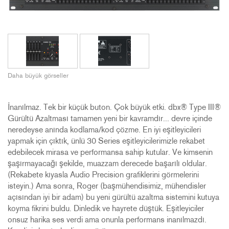
Daha büyük görseller
İnanılmaz. Tek bir küçük buton. Çok büyük etki. dbx® Type III®
Gürültü Azaltması tamamen yeni bir kavramdır... devre içinde
neredeyse anında kodlama/kod çözme. En iyi eşitleyicileri
yapmak için çıktık, ünlü 30 Series eşitleyicilerimizle rekabet
edebilecek mirasa ve performansa sahip kutular. Ve kimsenin
şaşırmayacağı şekilde, muazzam derecede başarılı oldular.
(Rekabete kıyasla Audio Precision grafiklerini görmelerini
isteyin.) Ama sonra, Roger (başmühendisimiz, mühendisler
açısından iyi bir adam) bu yeni gürültü azaltma sistemini kutuya
koyma fikrini buldu. Dinledik ve hayrete düştük. Eşitleyiciler
onsuz harika ses verdi ama onunla performans inanılmazdı.