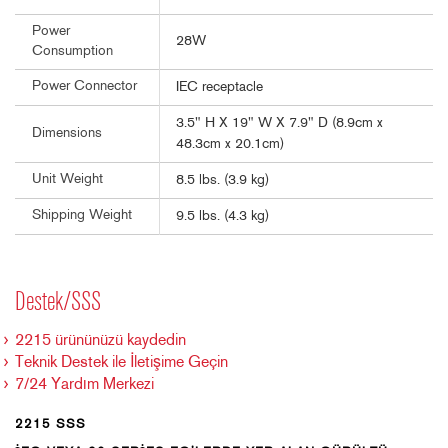
Power
28W
Consumption
Power Connector
IEC receptacle
3.5" H X 19" W X 7.9" D (8.9cm x
Dimensions
48.3cm x 20.1cm)
Unit Weight
8.5 lbs. (3.9 kg)
Shipping Weight
9.5 lbs. (4.3 kg)
Destek/SSS
2215 ürününüzü kaydedin
Teknik Destek ile İletişime Geçin
7/24 Yardım Merkezi
2215 SSS