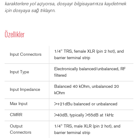
karakterlere yol açıyorsa, dosyayı bilgisayarınıza kaydetmek
için dosyaya sağ tıklayın.
Özellikler
1/4" TRS, female XLR (pin 2 hot), and
Input Connectors
barrier terminal strip
Electronically balanced/unbalanced, RF
Input Type
filtered
Balanced 40 kOhm, unbalanced 20
Input Impedance
kOhm
Max Input
>+21dBu balanced or unbalanced
CMRR
>40dB, typically >55dB at 1kHz
1/4" TRS, male XLR (pin 2 hot), and
Output
Connectors
barrier terminal strip