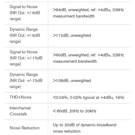
Signal-to-Noise
>94dB, unweighted, ref: +4dBu, 22kHz
(NR Out: +/-6dB
measurment bandwidth
range)
Dynamic Range
>112dB, unweighted
(NR Out: +/-6dB
range)
Signal-to-Noise
>90dB, unweighted, ref: +4dBu, 22kHz
(NR Out: +/-15dB
measurement bandwidth
range)
Dynamic Range
>108dB, unweighted
(NR Out: +/-15dB
range)
THD+Noise
<0.04%, 0.02% typical at +4dBu, 1kHz
Interchannel
<-80dB, 20Hz to 20kHz
Crosstalk
Up to 20dB of dynamic broadband
Noise Reduction
noise reduction